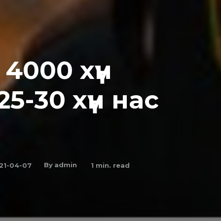
 4000 xүн
25-30 xүн нac
By
admin
21-04-07
1
min. read