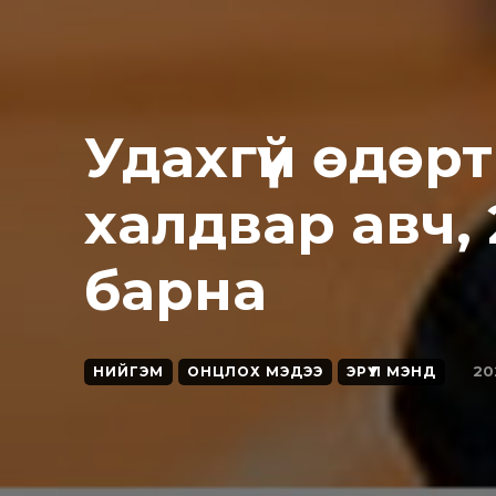
Удахгүй өдөрт
халдвар авч, 
бapнa
20
НИЙГЭМ
ОНЦЛОХ МЭДЭЭ
ЭРҮҮЛ МЭНД