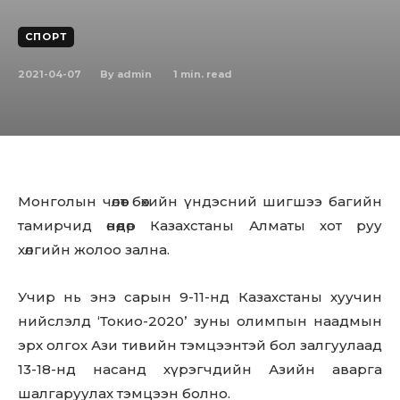
СПОРТ
2021-04-07
1
min. read
By
admin
Монголын чөлөөт бөхийн үндэсний шигшээ багийн
тамирчид өнөөдөр Казахстаны Алматы хот руу
хөлгийн жолоо зална.
Учир нь энэ сарын 9-11-нд Казахстаны хуучин
нийслэлд ‘Токио-2020’ зуны олимпын наадмын
эрх олгох Ази тивийн тэмцээнтэй бол залгуулаад
13-18-нд насанд хүрэгчдийн Азийн аварга
шалгаруулах тэмцээн болно.