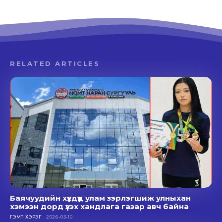
RELATED ARTICLES
Баячуудийн хүүхдүүд улам зэрлэгшиж улныхан
хэмээн дорд үзэх хандлага газар авч байна
ГЭМТ ХЭРЭГ
2026-03-10