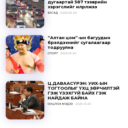
дугаартай 587 тээврийн
хэрэгслийг илрүүлжээ
БУСАД
2026-02-02
“Алтан цом”-ын багуудын
бүрэлдэхүүнийг сугалаагаар
тодруулна
СПОРТ
2025-10-20
Ц.ДАВААСҮРЭН: УИХ-ЫН
ТОГТООЛЫГ ҮХЦ ЗӨРЧИЛТЭЙ
ГЭЖ ҮЗЭХГҮЙ БАЙХ ГЭЖ
НАЙДАЖ БАЙНА
ОНЦЛОХ МЭДЭЭ
2025-10-20