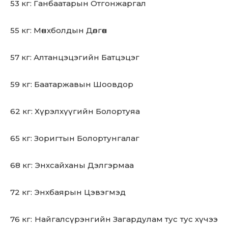
53 кг: Ганбаатарын Отгонжаргал
55 кг: Мөнхболдын Дөлгөөн
57 кг: Алтанцэцэгийн Батцэцэг
59 кг: Баатаржавын Шоовдор
62 кг: Хүрэлхүүгийн Болортуяа
65 кг: Зоригтын Болортунгалаг
68 кг: Энхсайханы Дэлгэрмаа
72 кг: Энхбаярын Цэвэгмэд
76 кг: Найгалсүрэнгийн Загардулам тус тус хүчээ