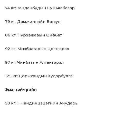
74 кг: Занданбудын Сумьяабазар
79 кг: Дамжингийн Батзул
86 кг: Пүрэвжавын Өнөрбат
92 кг: Мөнхбаатарын Цогтгэрэл
97 кг: Чинбатын Алтангэрэл
125 кг: Доржхандын Хүдэрбулга
Эмэгтэйчүүдийн
50 кг: 1. Нандинцэцэгийн Анударь.