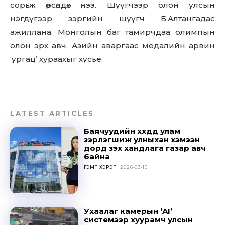
сорьж өрсөлдөх нээ. Шүүгчээр олон улсын
нэгдүгээр зэргийн шүүгч Б.Алтангадас
ажиллана. Монголын баг тамирчдаа олимпын
олон эрх авч, Азийн аваргаас медалийн арвин
‘ургац’ хураахыг хүсье.
LATEST ARTICLES
Баячуудийн хүүхдүүд улам
зэрлэгшиж улныхан хэмээн
дорд үзэх хандлага газар авч
байна
ГЭМТ ХЭРЭГ
2026-03-10
Ухаалаг камерын ‘AI’
системээр хуурамч улсын