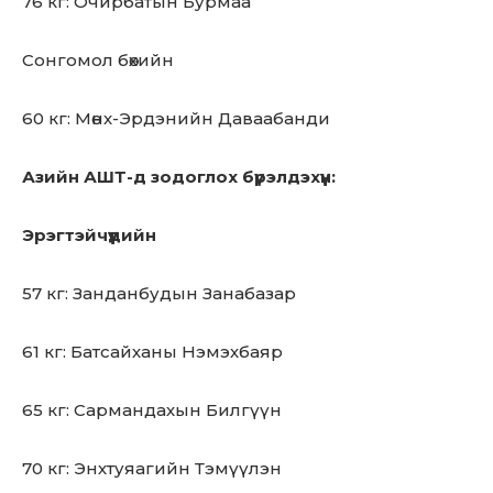
76 кг: Очирбатын Бурмаа
Сонгомол бөхийн
60 кг: Мөнх-Эрдэнийн Даваабанди
Азийн АШТ-д зодоглох бүрэлдэхүүн:
Эрэгтэйчүүдийн
57 кг: Занданбудын Занабазар
61 кг: Батсайханы Нэмэхбаяр
65 кг: Сармандахын Билгүүн
70 кг: Энхтуяагийн Тэмүүлэн