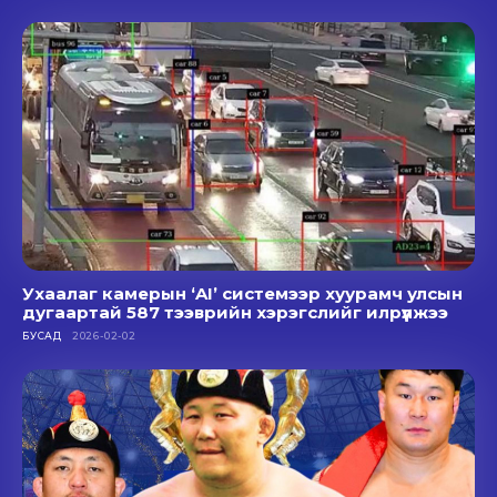
Ухаалаг камерын ‘AI’ системээр хуурамч улсын
дугаартай 587 тээврийн хэрэгслийг илрүүлжээ
БУСАД
2026-02-02