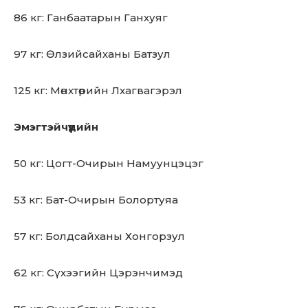
86 кг: Ганбаатарын Ганхуяг
97 кг: Өлзийсайханы Батзул
125 кг: Мөнхтөрийн Лхагвагэрэл
Эмэгтэйчүүдийн
50 кг: Цогт-Очирын Намуунцэцэг
53 кг: Бат-Очирын Болортуяа
57 кг: Болдсайханы Хонгорзул
62 кг: Сүхээгийн Цэрэнчимэд