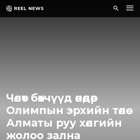
REEL NEWS
Чөлөөт бөхчүүд өнөөдөр
Олимпын эрхийн төлөө
Алматы руу хөлгийн
жолоо зална