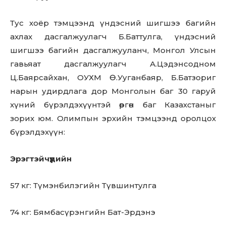
Тус хоёр тэмцээнд үндэсний шигшээ багийн
ахлах дасгалжуулагч Б.Баттулга, үндэсний
шигшээ багийн дасгалжууланч, Монгол Улсын
гавьяат дасгалжуулагч А.Цэдэнсодном
Ц.Баярсайхан, ОУХМ Ө.Ууганбаяр, Б.Батзориг
нарын удирдлага дор Монголын баг 30 гаруй
хүний бүрэлдэхүүнтэй өргөн баг Казахстаныг
зорих юм. Олимпын эрхийн тэмцээнд оролцох
бүрэлдэхүүн:
Эрэгтэйчүүдийн
57 кг: Түмэнбилэгийн Түвшинтулга
74 кг: Бямбасүрэнгийн Бат-Эрдэнэ