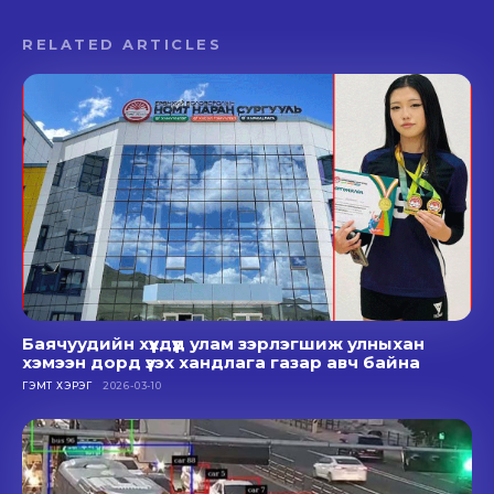
RELATED ARTICLES
Баячуудийн хүүхдүүд улам зэрлэгшиж улныхан
хэмээн дорд үзэх хандлага газар авч байна
ГЭМТ ХЭРЭГ
2026-03-10