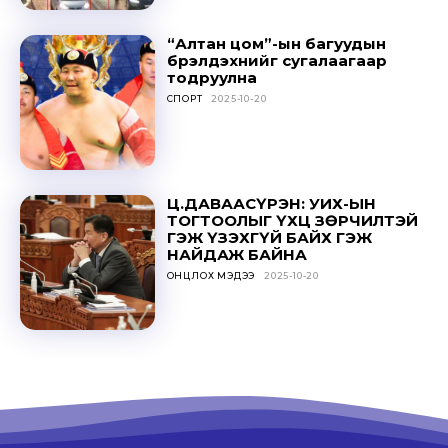
SUBSCRIBE
“Алтан цом”-ын багуудын
бүрэлдэхүүнийг сугалаагаар
тодруулна
СПОРТ
2025-10-20
Ц.ДАВААСҮРЭН: УИХ-ЫН
ТОГТООЛЫГ ҮХЦ ЗӨРЧИЛТЭЙ
ГЭЖ ҮЗЭХГҮЙ БАЙХ ГЭЖ
НАЙДАЖ БАЙНА
ОНЦЛОХ МЭДЭЭ
2025-10-20