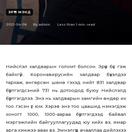
ЭРҮҮЛ МЭНД
2021-04-06
Less than 1
min. read
By
admin
Нийслэл халдварын голомт болсон. Эрүүл бүс гэж
байхгүй. Kopoнaвиpycийн халдвар бүхэлдээ
тархаж, өнгөрсөн шөнө гэхэд нийт 831 халдвар
бүртгэгдсэний 731 нь дотоодод буюу Нийслэлд
бүртгэгдлээ. Энэ нь халдварын хамгийн өндөр их
тоо гэсэн үг юм. Хэрэв энэ тоо цаашид нэмэгдэж
хоногт 1000, 1000-аараа бүртгэгдээд байвал
мэргэжлийн байгууллагуудад юу хийх вэ, ямар
арга хэмжээ авах вэ. Эмнэлгүүд ачааллаа дийлэхээ