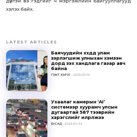
дүнтэй вэ гэдгийг ч мэргэжлийн байгууллагууд
хэлэх байх.
LATEST ARTICLES
Баячуудийн хүүхдүүд улам
зэрлэгшиж улныхан хэмээн
дорд үзэх хандлага газар авч
байна
ГЭМТ ХЭРЭГ
2026-03-10
Don't miss
Ухаалаг камерын ‘AI’
out!
системээр хуурамч улсын
дугаартай 587 тээврийн
хэрэгслийг илрүүлжээ
Sing up for our newsletter
to stay in the loop.
БУСАД
2026-02-02