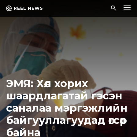
REEL NEWS
ЭМЯ: Хөл хорих
шаардлагатай гэсэн
саналаа мэргэжлийн
байгууллагуудад өгсөөр
байна