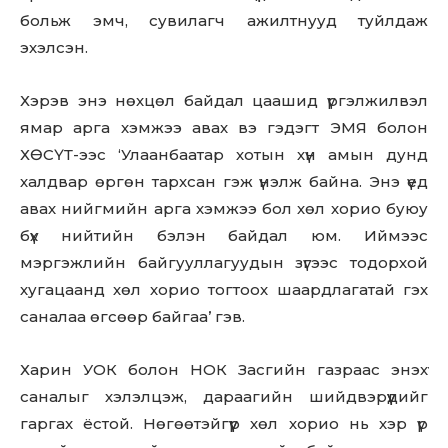
больж эмч, сувилагч ажилтнууд туйлдаж
эхэлсэн.
Хэрэв энэ нөхцөл байдал цаашид үргэлжилвэл
ямар арга хэмжээ авах вэ гэдэгт ЭМЯ болон
ХӨСҮТ-ээс ‘Улаанбаатар хотын хүн амын дунд
халдвар өргөн тархсан гэж үнэлж байна. Энэ үед
авах нийгмийн арга хэмжээ бол хөл хорио буюу
бүх нийтийн бэлэн байдал юм. Иймээс
мэргэжлийн байгууллагуудын зүгээс тодорхой
хугацаанд хөл хорио тогтоох шаардлагатай гэх
саналаа өгсөөр байгаа’ гэв.
Харин УОК болон НОК Засгийн газраас энэхүү
саналыг хэлэлцэж, дараагийн шийдвэрүүдийг
гаргах ёстой. Нөгөөтэйгүүр хөл хорио нь хэр үр