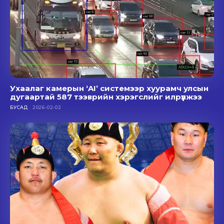
Ухаалаг камерын ‘AI’ системээр хуурамч улсын
дугаартай 587 тээврийн хэрэгслийг илрүүлжээ
БУСАД
2026-02-02