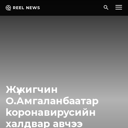
REEL NEWS
Жүжигчин
О.Амгаланбаатар
kopoнaвиpycийн
халдвар авчээ