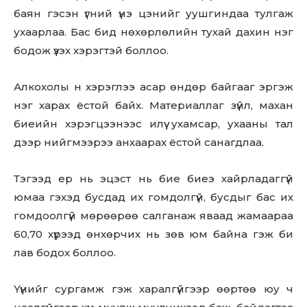
баян гэсэн үгний үнэ цэнийг уушгиндаа тулгаж
ухаарлаа. Бас бид нөхөрлөлийн тухай дахин нэг
бодож үзэх хэрэгтэй боллоо.
Алкохолы н хэрэглээ асар өндөр байгааг эргэж
нэг харах ёстой байх. Материаллаг зүйл, махан
биеийн хэрэгцээнээс илүү ухамсар, ухааны тал
дээр нийгмээрээ анхаарах ёстой санагдлаа.
Тэгээд ер нь эцэст нь бие биеэ хайрладаггүй
юмаа гэхэд бусдад их гомдолгүй, бусдыг бас их
гомдоолгүй мөрөөрөө салганаж яваад жамаараа
60,70 хүрээд өнхөрчих нь зөв юм байна гэж би
лав бодох боллоо.
Үүнийг сургамж гэж харалгүйгээр өөртөө юу ч