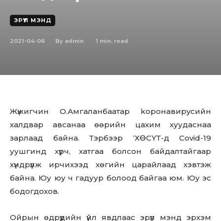
ЭРҮҮЛ МЭНД
2021-04-06
1
min. read
By
admin
Жүжигчин О.Амгаланбаатар kopoнaвиpycийн
халдвар авсанаа өөрийн цахим хуудаснаа
зарлаад байна. Тэрбээр ‘ХӨСҮТ-д Covid-19
уушгинд хүрч, хатгаа болсон байдалтайгаар
хүндрүүлж ирчихээд хөгийн царайлаад хэвтэж
байна. Юу юу ч гадуур болоод байгаа юм. Юу эс
бодогдохов.
Ойрын өдрүүдийн үйл явдлаас эрүүл мэнд эрхэм