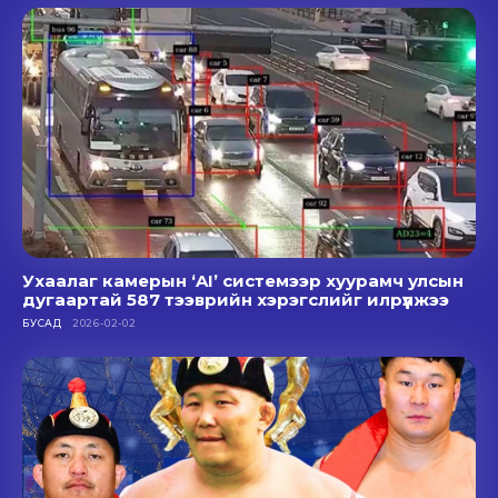
Ухаалаг камерын ‘AI’ системээр хуурамч улсын
дугаартай 587 тээврийн хэрэгслийг илрүүлжээ
БУСАД
2026-02-02