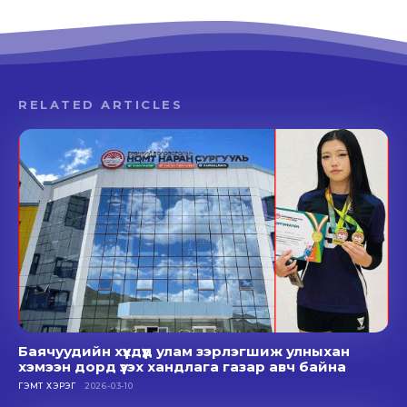
RELATED ARTICLES
Баячуудийн хүүхдүүд улам зэрлэгшиж улныхан
хэмээн дорд үзэх хандлага газар авч байна
ГЭМТ ХЭРЭГ
2026-03-10