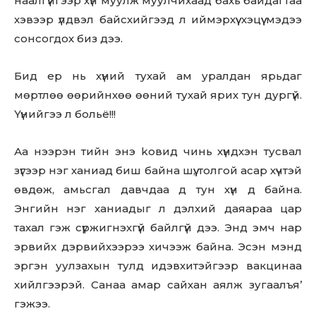
наалгүйгээр хүн муулж муулчихаад бахь байдагтаа
хэвээр үлдвэл байсхийгээд л иймэрхүү хэцүү мэдээ
сонсогдох биз дээ.
Бид ер нь хүний тухай ам уралдан ярьдаг
мөртлөө өөрийнхөө өөний тухай ярих тун дургүй.
Үүнийгээ л больё!!!
Аа нээрэн тийн энэ koвид чинь хүндхэн тусвал
зүгээр нэг ханиад биш байна шүү, толгой асар хүчтэй
өвдөж, амьсгал давчдаа д тун хүн д байна.
Энгийн нэг ханиадыг л дэлхий даяараа цар
тахал гэж сүржигнэхгүй байлгүй дээ. Энд эмч нар
эрвийх дэрвийхээрээ хичээж байна. Эсэн мэнд
эргэн уулзахын тулд идэвхитэйгээр вакцинаа
хийлгээрэй. Санаа амар сайхан аялж зугаалъя’
гэжээ.