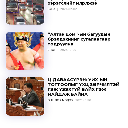
хэрэгслийг илрүүлжээ
БУСАД
2026-02-02
“Алтан цом”-ын багуудын
бүрэлдэхүүнийг сугалаагаар
тодруулна
СПОРТ
2025-10-20
Ц.ДАВААСҮРЭН: УИХ-ЫН
ТОГТООЛЫГ ҮХЦ ЗӨРЧИЛТЭЙ
ГЭЖ ҮЗЭХГҮЙ БАЙХ ГЭЖ
НАЙДАЖ БАЙНА
ОНЦЛОХ МЭДЭЭ
2025-10-20