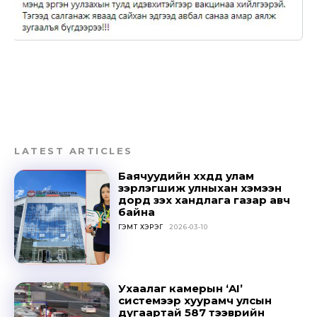
SUBSCRIBE
LATEST ARTICLES
Баячуудийн хүүхдүүд улам
зэрлэгшиж улныхан хэмээн
дорд үзэх хандлага газар авч
байна
ГЭМТ ХЭРЭГ
2026-03-10
Ухаалаг камерын ‘AI’
системээр хуурамч улсын
дугаартай 587 тээврийн