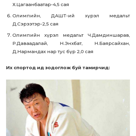
Х.Цагаанбаатар-4,5 сая
Олимпийн, ДАШТ-ий хүрэл медальт
Д.Сэрээтэр-2,5 сая
Олимпийн хүрэл медальт Ч.Дамдиншарав,
Р.Даваадалай, Н.Энхбат, Н.Баярсайхан,
Д.Нармандах нар тус бүр 2,0 сая
Их спортод ид зодоглож буй тамирчид:
Don't miss
out!
Sing up for our newsletter
to stay in the loop.