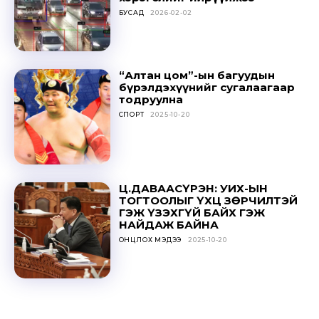
БУСАД
2026-02-02
“Алтан цом”-ын багуудын
бүрэлдэхүүнийг сугалаагаар
тодруулна
СПОРТ
2025-10-20
Ц.ДАВААСҮРЭН: УИХ-ЫН
ТОГТООЛЫГ ҮХЦ ЗӨРЧИЛТЭЙ
ГЭЖ ҮЗЭХГҮЙ БАЙХ ГЭЖ
НАЙДАЖ БАЙНА
ОНЦЛОХ МЭДЭЭ
2025-10-20