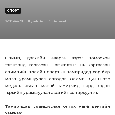
СПОРТ
2021-04-05
1
min. read
By
admin
Олимп, дэлхийн аварга зэрэг томоохон
тэмцээнд гаргасан амжилтыг нь харгалзан
олимпийн төрлийн спортын тамирчдад сар бүр
мөнгөн урамшуулал олгодог. Олимп, ДАШТ-ээс
медаль авсан манай тамирчид сард хэдэн
төгрөгийн урамшуулал авдгийг сонирхуулъя.
Тамирчдад урамшуулал олгох мөнгөн дүнгийн
хэмжээ: