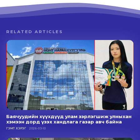
RELATED ARTICLES
Баячуудийн хүүхдүүд улам зэрлэгшиж улныхан
хэмээн дорд үзэх хандлага газар авч байна
ГЭМТ ХЭРЭГ
2026-03-10