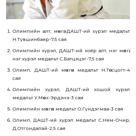
SUBSCRIBE
Олимпийн алт, мөнгө, ДАШТ-ий хүрэл медальт
Н.Түвшинбаяр-7,5 сая
Олимпийн хүрэл, ДАШТ-ий хоёр алт, нэг мөнгө,
нэг хүрэл медальт С.Батцэцэг-7,5 сая
Олимп, ДАШТ-ий мөнгөн медальт Н.Төгсцогт-4
сая
Олимпийн хүрэл, ДАШТ-ий хошой хүрэл
медальт У.Мөнх-Эрдэнэ-3 сая
Олимпийн мөнгөн медальт О.Гүндэгмаа-3 сая
Олимп, ДАШТ-ий хүрэл медальт С.Ням-Очир,
Д.Отгондалай-2,5 сая