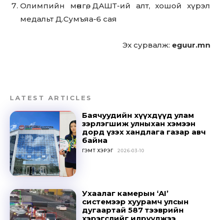
Олимпийн мөнгө, ДАШТ-ий алт, хошой хүрэл
медальт Д.Сумъяа-6 сая
Эх сурвалж:
eguur.mn
LATEST ARTICLES
Баячуудийн хүүхдүүд улам
зэрлэгшиж улныхан хэмээн
дорд үзэх хандлага газар авч
байна
ГЭМТ ХЭРЭГ
2026-03-10
Ухаалаг камерын ‘AI’
системээр хуурамч улсын
дугаартай 587 тээврийн
хэрэгслийг илрүүлжээ