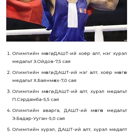
Олимпийн мөнгө, ДАШТ-ий хоёр алт, нэг хүрэл
медальт З.Ойдов-7,5 сая
Олимпийн мөнгө, ДАШТ-ий нэг алт, хоёр мөнгөн
медальт Х.Баянмөнх-7,0 сая
Олимпийн мөнгө, ДАШТ-ий алт, хүрэл медальт
П.Сэрдамба-5,5 сая
Олимпийн аварга, ДАШТ-ий мөнгөн медальт
Э.Бадар-Ууган-5,0 сая
Олимпийн хүрэл, ДАШТ-ий алт, хүрэл медалт