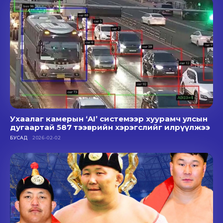
Ухаалаг камерын ‘AI’ системээр хуурамч улсын
дугаартай 587 тээврийн хэрэгслийг илрүүлжээ
БУСАД
2026-02-02