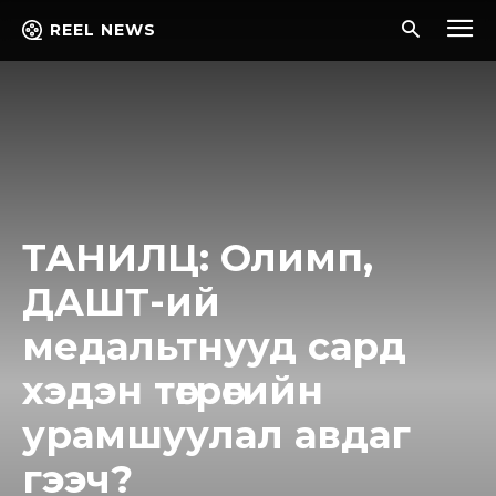
REEL NEWS
ТАНИЛЦ: Олимп,
ДАШТ-ий
медальтнууд сард
хэдэн төгрөгийн
урамшуулал авдаг
гээч?