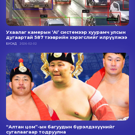
Ухаалаг камерын ‘AI’ системээр хуурамч улсын
дугаартай 587 тээврийн хэрэгслийг илрүүлжээ
БУСАД
2026-02-02
“Алтан цом”-ын багуудын бүрэлдэхүүнийг
сугалаагаар тодруулна