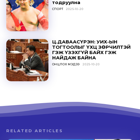
тодруулна
СПОРТ
2025-10-20
Ц.ДАВААСҮРЭН: УИХ-ЫН
ТОГТООЛЫГ ҮХЦ ЗӨРЧИЛТЭЙ
ГЭЖ ҮЗЭХГҮЙ БАЙХ ГЭЖ
НАЙДАЖ БАЙНА
ОНЦЛОХ МЭДЭЭ
2025-10-20
RELATED ARTICLES