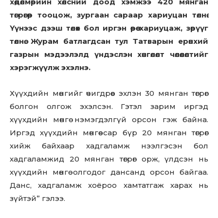
хөдөлмөрийн хөлсний доод хэмжээ 420 мянган
төгрөгөөр тооцож, зургаан сараар хариуцан төлнө.
Үүнээс дээш төлөх бол иргэн өөрөө хариуцаж, зөрүүг
төлнө. Журам батлагдсан тул Татварын ерөнхий
газрын мэдээлэлд үндэслэн хөнгөлөлт чөлөөлөлтийг
хэрэгжүүлж
эхэлнэ.
Хүүхдийн мөнгийг өчигдрөөс эхлэн 30 мянган төгрөг
болгон олгож эхэлсэн. Гэтэл зарим иргэд
хүүхдийн мөнгө нэмэгдэлгүй орсон гэж байна.
Иргэд хүүхдийн мөнгөө сар бүр 20 мянган төгрөг
хийж байхаар хадгаламж нээлгэсэн бол
хадгаламжид 20 мянган төгрөг орж, үлдсэн нь
хүүхдийн мөнгө олгодог дансанд орсон байгаа.
Данс, хадгаламж хоёроо хамтатгаж харах нь
зүйтэй” гэлээ.