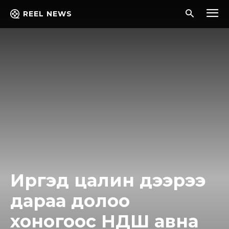
REEL NEWS
Иргэд цалин дээрээ
дараа долоо
хоногоос НДШ авна