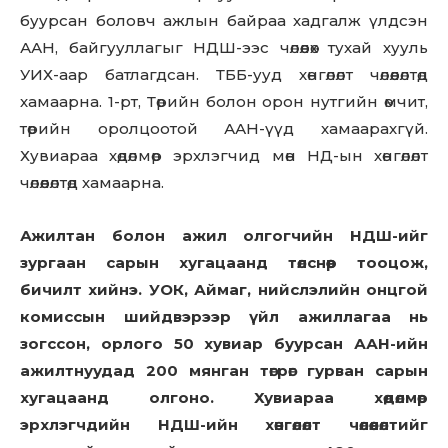
буурсан боловч ажлын байраа хадгалж үлдсэн
ААН, байгууллагыг НДШ-ээс чөлөөлөх тухай хууль
УИХ-аар батлагдсан. ТББ-ууд хөнгөлөлт чөлөөлөлтөд
хамаарна. 1-рт, Төрийн болон орон нутгийн өмчит,
төрийн оролцоотой ААН-үүд хамаарахгүй.
Хувиараа хөдөлмөр эрхлэгчид мөн НД-ын хөнгөлөлт
чөлөөлөлтөд хамаарна.
Ажилтан болон ажил олгогчийн НДШ-ийг
зургаан сарын хугацаанд төлснөөр тооцож,
бичилт хийнэ. УОК, Аймаг, нийслэлийн онцгой
комиссын шийдвэрээр үйл ажиллагаа нь
зогссон, орлого 50 хувиар буурсан ААН-ийн
ажилтнуудад 200 мянган төгрөг гурван сарын
хугацаанд олгоно. Хувиараа хөдөлмөр
эрхлэгчдийн НДШ-ийн хөнгөлөлт чөлөөлөлтийг