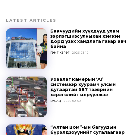
Don't miss
LATEST ARTICLES
out!
Баячуудийн хүүхдүүд улам
зэрлэгшиж улныхан хэмээн
Sing up for our newsletter
дорд үзэх хандлага газар авч
to stay in the loop.
байна
ГЭМТ ХЭРЭГ
2026-03-10
SUBSCRIBE
Ухаалаг камерын ‘AI’
системээр хуурамч улсын
дугаартай 587 тээврийн
хэрэгслийг илрүүлжээ
БУСАД
2026-02-02
“Алтан цом”-ын багуудын
бүрэлдэхүүнийг сугалаагаар