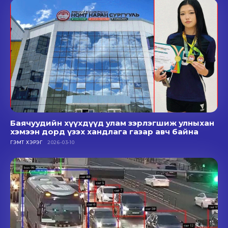
Баячуудийн хүүхдүүд улам зэрлэгшиж улныхан
хэмээн дорд үзэх хандлага газар авч байна
ГЭМТ ХЭРЭГ
2026-03-10