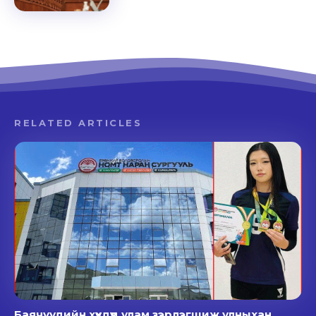
RELATED ARTICLES
Баячуудийн хүүхдүүд улам зэрлэгшиж улныхан