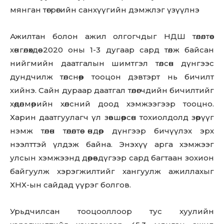
мянган төгрөгийн санхүүгийн дэмжлэг үзүүлнэ
Ажилтан болон ажил олгогчдыг НДШ төлөлтөөс
хөнгөлөхдөө 2020 оны 1-3 дугаар сард төлж байсан
нийгмийн даатгалын шимтгэл төлсөн дүнгээс
Don't miss
дундчилж төлснөөр тооцон дэвтэрт нь бичилт
хийнэ. Сайн дураар даатгал төлөгчдийн бичилтийг
out!
хөдөлмөрийн хөлсний доод хэмжээгээр тооцно.
Sing up for our newsletter
Харин даатгуулагч үл зөвшөөрсөн тохиолдолд зөрүүг
to stay in the loop.
нэмж төлөн төлөлтөө өндөр дүнгээр бичүүлэх эрх
нээлттэй үлдэж байна. Энэхүү арга хэмжээг
SUBSCRIBE
улсын хэмжээнд дөрөвдүгээр сард багтаан зохион
байгуулж хэрэгжилтийг хангуулж ажиллахыг
ХНХ-ын сайдад үүрэг болгов.
Урьдчилсан тооцооллоор тус хуулийн