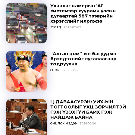
Ухаалаг камерын ‘AI’
системээр хуурамч улсын
дугаартай 587 тээврийн
хэрэгслийг илрүүлжээ
БУСАД
2026-02-02
“Алтан цом”-ын багуудын
бүрэлдэхүүнийг сугалаагаар
тодруулна
СПОРТ
2025-10-20
Ц.ДАВААСҮРЭН: УИХ-ЫН
ТОГТООЛЫГ ҮХЦ ЗӨРЧИЛТЭЙ
ГЭЖ ҮЗЭХГҮЙ БАЙХ ГЭЖ
НАЙДАЖ БАЙНА
ОНЦЛОХ МЭДЭЭ
2025-10-20