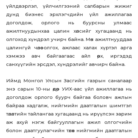
үйлдвэрлэл, үйлчилгээний салбарын жижиг
дунд бизнес эрхлэгчдийн үйл ажиллагаа
доголдож, орлого нь буурсны улмаас
ажилтнуудынхаа цалин хөлсийг хугацаанд нь
олгоход хүндрэл учирч байна. Мөн ажилтнууддаа
цалингүй чөлөө олгох, ажлаас халах хүртэл арга
хэмжээ авч байгаагаас айл өрх, иргэдэд
санхүүгийн эрсдэл, хүндрэлийг авчирч байна.
Иймд Монгол Улсын Засгийн газрын саналаар
энэ сарын 10-ны өдөр УИХ-аас үйл ажиллагаа нь
доголдож орлого буурч байгаа боловч ажлын
байраа хадгалж, нийгмийн даатгалын шимтгэл
төлөлтийн тайлангаа хугацаанд нь ирүүлсэн зарим
аж ахуй нэгж байгууллагын ажил олгогчийн
болон даатгуулагчийн төлөх нийгмийн даатгалын