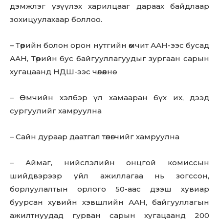
дэмжлэг үзүүлэх харилцааг дараах байдлаар
зохицуулахаар боллоо.
– Төрийн болон орон нутгийн өмчит ААН-ээс бусад
ААН, Төрийн бус байгууллагуудыг зургаан сарын
хугацаанд НДШ-ээс чөлөөлнө
– Өмчийн хэлбэр үл хамааран бүх их, дээд
сургуулийг хамруулна
– Сайн дураар даатгал төлөгчийг хамруулна
– Аймаг, нийслэлийн онцгой комиссын
шийдвэрээр үйл ажиллагаа нь зогссон,
борлуулалтын орлого 50-аас дээш хувиар
буурсан хувийн хэвшлийн ААН, байгууллагын
ажилтнуудад гурван сарын хугацаанд 200