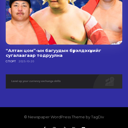
“Алтан цом”-ын багуудын бүрэлдэхүүнийг
сугалаагаар тодруулна
СПОРТ
2025-10-20
© Newspaper WordPress Theme by TagDiv