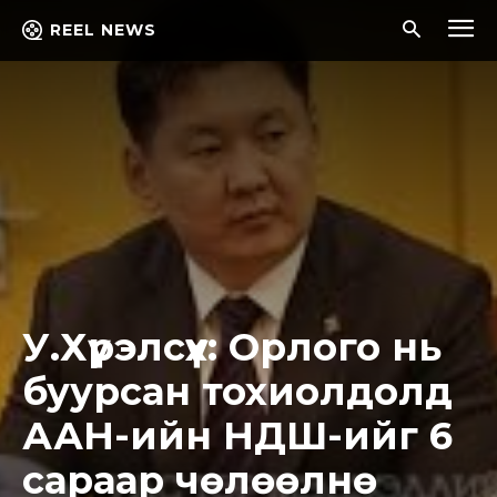
REEL NEWS
У.Хүрэлсүх: Орлого нь
буурсан тохиолдолд
ААН-ийн НДШ-ийг 6
сараар чөлөөлнө