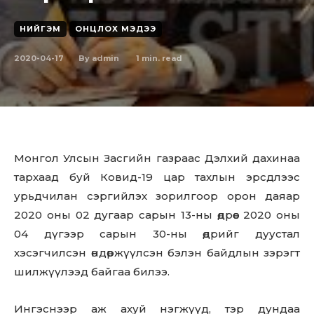
НИЙГЭМ
ОНЦЛОХ МЭДЭЭ
2020-04-17
1
min. read
By
admin
Монгол Улсын Засгийн газраас Дэлхий дахинаа
тархаад буй Ковид-19 цар тахлын эрсдлээс
урьдчилан сэргийлэх зорилгоор орон даяар
2020 оны 02 дугаар сарын 13-ны өдрөөс 2020 оны
04 дүгээр сарын 30-ны өдрийг дуустал
хэсэгчилсэн өндөржүүлсэн бэлэн байдлын зэрэгт
шилжүүлээд байгаа билээ.
Ингэснээр аж ахуй нэгжүүд, тэр дундаа