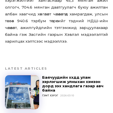
хэрэгжилтийг хангаснаар 45,3 мянган ажил
олгогч, 704.6 мянган даатгуулагч буюу ажилтан
албан хаагчид хөнгөлөлт чөлөөлөлтөд хамрагдаж, улсын
төсвөөс 940.6 тэрбум төгрөгийг тэдний НДШ-ийн
чөлөөлөлт, ажилгүйдлийн тэтгэмжид зарцуулахаар
байна гэж Засгийн газрын Хэвлэл мэдээлэлтэй
харилцах хэлтсээс мэдээллээ.
LATEST ARTICLES
Баячуудийн хүүхдүүд улам
зэрлэгшиж улныхан хэмээн
дорд үзэх хандлага газар авч
байна
ГЭМТ ХЭРЭГ
2026-03-10