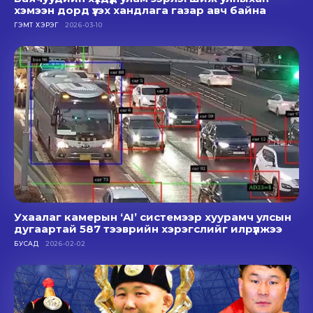
хэмээн дорд үзэх хандлага газар авч байна
ГЭМТ ХЭРЭГ
2026-03-10
Ухаалаг камерын ‘AI’ системээр хуурамч улсын
дугаартай 587 тээврийн хэрэгслийг илрүүлжээ
БУСАД
2026-02-02