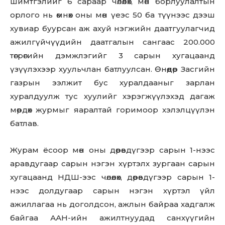
шимтгэлийг 6 сараар чөлөөлөх, мөн борлуулалтын
орлого нь өмнөх оны мөн үеэс 50 ба түүнээс дээш
хувиар буурсан аж ахуй нэгжийн даатгуулагчид
ажилгүйчүүдийн даатгалын сангаас 200.000
төгрөгийн дэмжлэгийг 3 сарын хугацаанд
үзүүлэхээр хуульчлан батлуулсан. Өнөөдөр Засгийн
газрын ээлжит бус хуралдааныг зарлан
хуралдуулж тус хуулийг хэрэгжүүлэхэд дагаж
мөрдөх журмыг яаралтай горимоор хэлэлцүүлэн
батлав.
Журам ёсоор мөн оны дөрөвдүгээр сарын 1-нээс
аравдугаар сарын нэгэн хүртэлх зургаан сарын
хугацаанд НДШ-ээс чөлөөлөх, дөрөвдүгээр сарын 1-
нээс долдугаар сарын нэгэн хүртэл үйл
ажиллагаа нь доголдсон, ажлын байраа хадгалж
байгаа ААН-ийн ажилтнуудад санхүүгийн