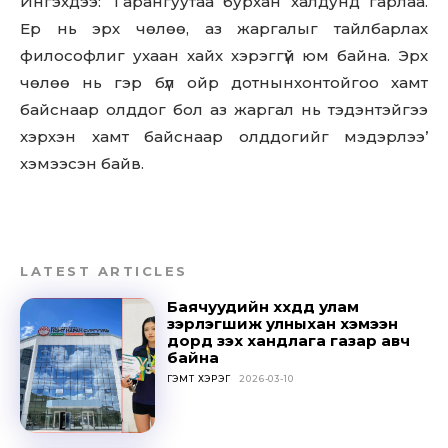
Ингэхдээ: ‘Гарангуутаа бурхан халдунд гарлаа.
Ер нь эрх чөлөө, аз жаргалыг тайлбарлах
философлиг ухаан хайх хэрэггүй юм байна. Эрх
чөлөө нь гэр бүл ойр дотнынхонтойгоо хамт
байснаар олддог бол аз жаргал нь тэдэнтэйгээ
хэрхэн хамт байснаар олддогийг мэдэрлээ’
хэмээсэн байв.
LATEST ARTICLES
Баячуудийн хүүхдүүд улам
зэрлэгшиж улныхан хэмээн
дорд үзэх хандлага газар авч
байна
Don't miss
ГЭМТ ХЭРЭГ
2026-03-10
out!