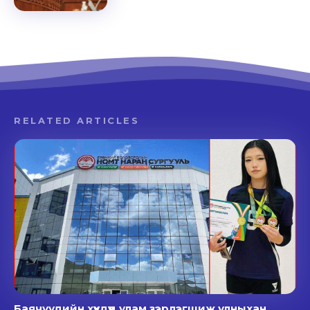
RELATED ARTICLES
Баячуудийн хүүхдүүд улам зэрлэгшиж улныхан