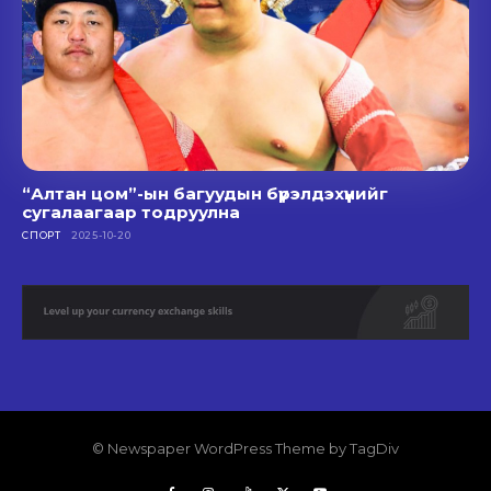
“Алтан цом”-ын багуудын бүрэлдэхүүнийг
сугалаагаар тодруулна
СПОРТ
2025-10-20
© Newspaper WordPress Theme by TagDiv