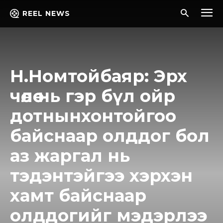
REEL NEWS
Н.Номтойбаяр: Эрх
чөлөө нь гэр бүл ойр
дотнынхонтойгоо
байснаар олддог бол
аз жаргал нь
тэдэнтэйгээ хэрхэн
хамт байснаар
олддогийг мэдэрлээ