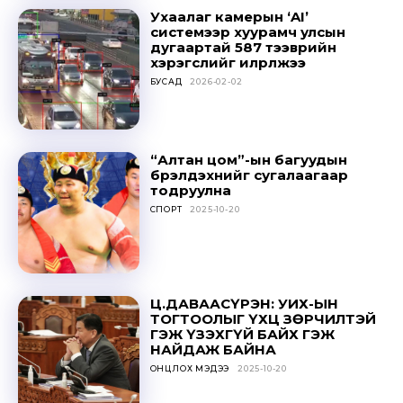
Sing up for our newsletter
Ухаалаг камерын ‘AI’
to stay in the loop.
системээр хуурамч улсын
дугаартай 587 тээврийн
хэрэгслийг илрүүлжээ
SUBSCRIBE
БУСАД
2026-02-02
“Алтан цом”-ын багуудын
бүрэлдэхүүнийг сугалаагаар
тодруулна
СПОРТ
2025-10-20
Ц.ДАВААСҮРЭН: УИХ-ЫН
ТОГТООЛЫГ ҮХЦ ЗӨРЧИЛТЭЙ
ГЭЖ ҮЗЭХГҮЙ БАЙХ ГЭЖ
НАЙДАЖ БАЙНА
ОНЦЛОХ МЭДЭЭ
2025-10-20