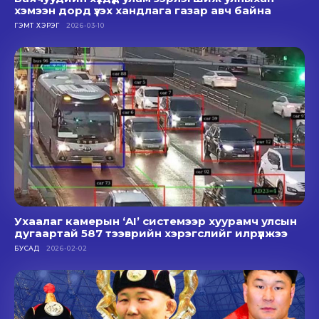
хэмээн дорд үзэх хандлага газар авч байна
ГЭМТ ХЭРЭГ
2026-03-10
Ухаалаг камерын ‘AI’ системээр хуурамч улсын
дугаартай 587 тээврийн хэрэгслийг илрүүлжээ
БУСАД
2026-02-02