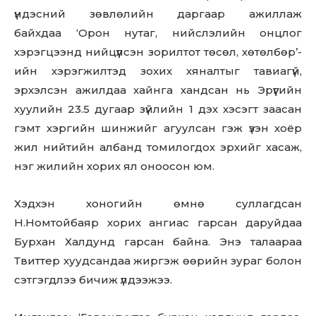
үндэсний зөвлөлийн даргаар ажиллаж
байхдаа ‘Орон нутаг, нийслэлийн онцлог
хэрэгцээнд нийцүүлсэн зорилтот төсөл, хөтөлбөр’-
ийн хэрэгжилтэд зохих хяналтыг тавиагүй,
эрхэлсэн ажилдаа хайнга хандсан нь Эрүүгийн
хуулийн 23.5 дугаар зүйлийн 1 дэх хэсэгт заасан
гэмт хэргийн шинжийг агуулсан гэж үзэн хоёр
жил нийтийн албанд томилогдох эрхийг хасаж,
нэг жилийн хорих ял оноосон юм.
Хэдхэн хоногийн өмнө суллагдсан
Н.Номтойбаяр хорих ангиас гарсан даруйдаа
Бурхан Халдунд гарсан байна. Энэ талаараа
Твиттер хуудсандаа жиргэж өөрийн зураг болон
сэтгэгдлээ бичиж үлдээжээ.