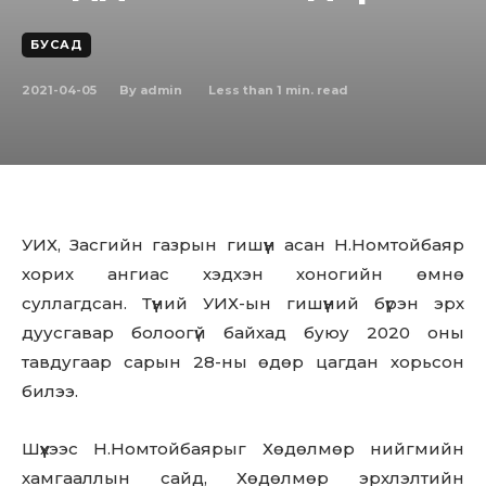
БУСАД
2021-04-05
Less than 1
min. read
By
admin
УИХ, Засгийн газрын гишүүн асан Н.Номтойбаяр
хорих ангиас хэдхэн хоногийн өмнө
суллагдсан. Түүний УИХ-ын гишүүний бүрэн эрх
дуусгавар болоогүй байхад буюу 2020 оны
тавдугаар сарын 28-ны өдөр цагдан хорьсон
билээ.
Шүүхээс Н.Номтойбаярыг Хөдөлмөр нийгмийн
хамгааллын сайд, Хөдөлмөр эрхлэлтийн