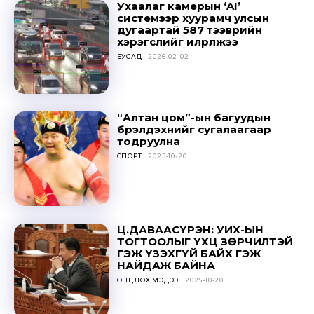
Ухаалаг камерын ‘AI’
системээр хуурамч улсын
дугаартай 587 тээврийн
хэрэгслийг илрүүлжээ
БУСАД
2026-02-02
“Алтан цом”-ын багуудын
бүрэлдэхүүнийг сугалаагаар
тодруулна
СПОРТ
2025-10-20
Ц.ДАВААСҮРЭН: УИХ-ЫН
ТОГТООЛЫГ ҮХЦ ЗӨРЧИЛТЭЙ
ГЭЖ ҮЗЭХГҮЙ БАЙХ ГЭЖ
НАЙДАЖ БАЙНА
ОНЦЛОХ МЭДЭЭ
2025-10-20