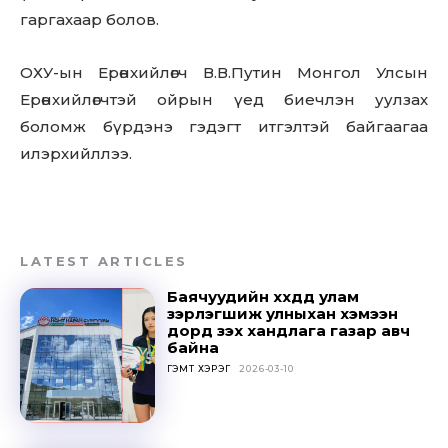
Sing up for our newsletter
гаргахаар болов.
to stay in the loop.
ОХУ-ын Ерөнхийлөгч В.В.Путин Монгол Улсын
SUBSCRIBE
Ерөнхийлөгчтэй ойрын үед биечлэн уулзах
боломж бүрдэнэ гэдэгт итгэлтэй байгаагаа
илэрхийллээ.
LATEST ARTICLES
Баячуудийн хүүхдүүд улам
зэрлэгшиж улныхан хэмээн
дорд үзэх хандлага газар авч
байна
ГЭМТ ХЭРЭГ
2026-03-10