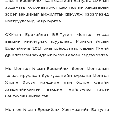
Улсын Ерөнхийлөгч Халтмаагийн Баттулга ОХУ-ын
эрдэмтэд kopoнaвиpycт цар тахлын халдварын
эсрэг вакциныг амжилттай хөгжүүлж, хэрэглээнд
нэвтрүүлсэнд баяр хүргэв.
ОХУ-ын Ерөнхийлөгч В.В.Путин Монгол Улсад
вакцин нийлүүлэх асуудлаар Монгол Улсын
Ерөнхийлөгчөөс 2021 оны хоёрдугаар сарын 11-ний
өдөр илгээсэн захидлыг хүлээн авсан гэдгээ хэлэв.
Мөн Монгол Улсын Ерөнхийлөгч болон Монголын
талаас ирүүлсэн бүх хүсэлтийн хүрээнд Монгол
Улсын Эрүүл мэндийн яам болон хувийн
хэвшлийнхэнтэй вакцин нийлүүлэх гэрээ
байгуулж байгаа гэв.
Монгол Улсын Ерөнхийлөгч Халтмаагийн Баттулга