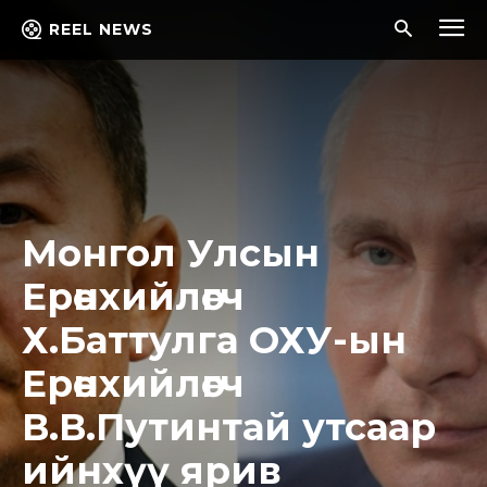
REEL NEWS
Монгол Улсын
Ерөнхийлөгч
Х.Баттулга ОХУ-ын
Ерөнхийлөгч
В.В.Путинтай утсаар
ийнхүү ярив