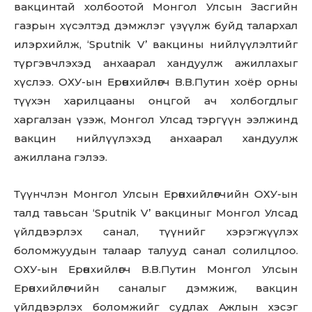
вакцинтай холбоотой Монгол Улсын Засгийн
газрын хүсэлтэд дэмжлэг үзүүлж буйд талархал
илэрхийлж, ‘Sputnik V’ вакцины нийлүүлэлтийг
түргэвчлэхэд анхаарал хандуулж ажиллахыг
хүслээ.
ОХУ-ын Ерөнхийлөгч В.В.Путин хоёр орны
түүхэн харилцааны онцгой ач холбогдлыг
харгалзан үзэж, Монгол Улсад тэргүүн ээлжинд
вакцин нийлүүлэхэд анхаарал хандуулж
ажиллана гэлээ.
Түүнчлэн Монгол Улсын Ерөнхийлөгчийн ОХУ-ын
талд тавьсан ‘Sputnik V’ вакциныг Монгол Улсад
үйлдвэрлэх санал, түүнийг хэрэгжүүлэх
боломжуудын талаар талууд санал солилцлоо.
Don't miss
ОХУ-ын Ерөнхийлөгч В.В.Путин Монгол Улсын
out!
Ерөнхийлөгчийн саналыг дэмжиж, вакцин
үйлдвэрлэх боломжийг судлах Ажлын хэсэг