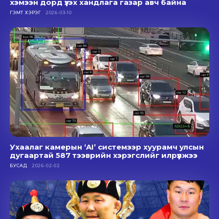
хэмээн дорд үзэх хандлага газар авч байна
ГЭМТ ХЭРЭГ
2026-03-10
Ухаалаг камерын ‘AI’ системээр хуурамч улсын
дугаартай 587 тээврийн хэрэгслийг илрүүлжээ
БУСАД
2026-02-02