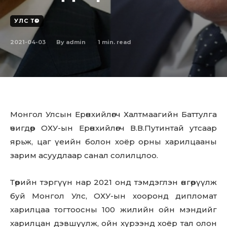
УЛС ТӨР
2021-04-03
1
min. read
By
admin
Монгол Улсын Ерөнхийлөгч Халтмаагийн Баттулга
өчигдөр ОХУ-ын Ерөнхийлөгч В.В.Путинтай утсаар
ярьж, цаг үеийн болон хоёр орны харилцааны
зарим асуудлаар санал солилцлоо.
Төрийн тэргүүн нар 2021 онд тэмдэглэн өнгөрүүлж
буй Монгол Улс, ОХУ-ын хооронд дипломат
харилцаа тогтоосны 100 жилийн ойн мэндийг
харилцан дэвшүүлж, ойн хүрээнд хоёр тал олон