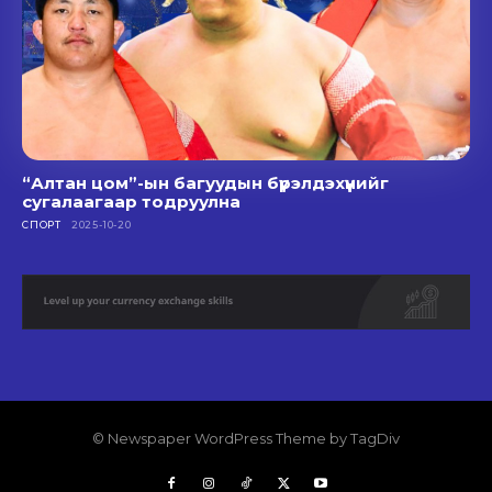
“Алтан цом”-ын багуудын бүрэлдэхүүнийг
сугалаагаар тодруулна
СПОРТ
2025-10-20
© Newspaper WordPress Theme by TagDiv