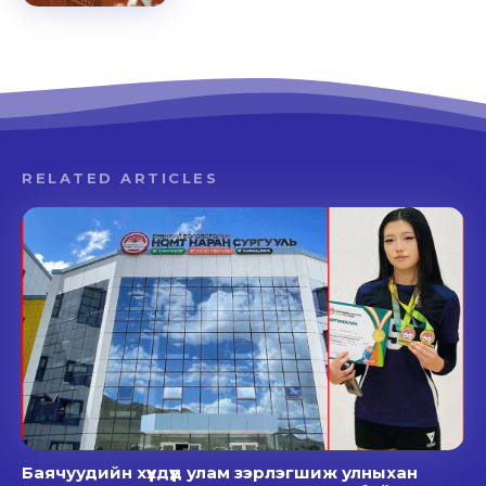
RELATED ARTICLES
Баячуудийн хүүхдүүд улам зэрлэгшиж улныхан