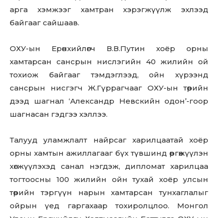
арга хэмжээг хамтран хэрэгжүүлж эхлээд
байгааг сайшаав.
ОХУ-ын Ерөнхийлөгч В.В.Путин хоёр орны
хамтарсан сансрын нислэгийн 40 жилийн ой
тохиож байгааг тэмдэглээд, ойн хүрээнд
сансрын нисгэгч Ж.Гүррагчааг ОХУ-ын төрийн
дээд шагнал ‘Александр Невскийн одон’-гоор
шагнасан гэдгээ хэллээ.
Талууд уламжлалт найрсаг харилцаатай хоёр
орны хамтын ажиллагааг бүх түвшинд өргөжүүлэн
хөгжүүлэхэд санал нэгдэж, дипломат харилцаа
тогтоосны 100 жилийн ойн тухай хоёр улсын
төрийн тэргүүн нарын хамтарсан тунхаглалыг
ойрын үед гаргахаар тохиролцлоо. Монгол