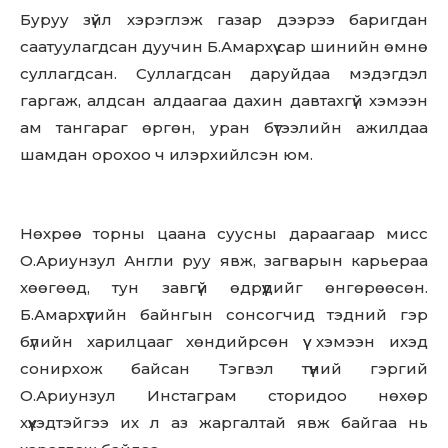
Буруу зүйл хэрэглэж газар дээрээ баригдан
саатуулагдсан дуучин Б.Амархүү сар шинийн өмнө
суллагдсан. Суллагдсан даруйдаа мэдэгдэл
гаргаж, алдсан алдаагаа дахин давтахгүй хэмээн
ам тангараг өргөн, уран бүтээлийн ажилдаа
шамдан орохоо ч илэрхийлсэн юм.
Нөхрөө торны цаана суусны дараагаар мисс
О.Ариунзул Англи руу явж, загварын карьераа
хөөгөөд, тун завгүй өдрүүдийг өнгөрөөсөн.
Б.Амархүүгийн байнгын сонсогчид тэдний гэр
бүлийн харилцааг хөндийрсөн үү хэмээн ихэд
сонирхож байсан Тэгвэл түүний гэргий
О.Ариунзул Инстаграм сторидоо нөхөр
хүүхэдтэйгээ их л аз жаргалтай явж байгаа нь