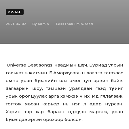
УРЛАГ
2021-04-02
Less than 1
min. read
By
admin
‘Universe Best songs’ наадмын шүүгч, Буриад улсын
гавьяат жүжигчин Б.Амархүү аавын хаалга татахаас
өмнө уран бүтээлийн олз омог тун арвин байв.
Загварын шоу, тэмцээн уралдаан гээд түүнийг
урьж оролцуулах арга хэмжээ ч их. Ид гялалзаж,
тогтож явсан карьер нь нэг л өдөр нурсан.
Харин тэр хар бараан өдрүүдээ мартаж, уран
бүтээлдээ эргэн орохоор болсон.