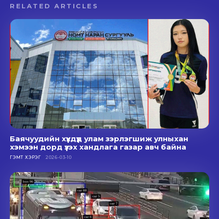
RELATED ARTICLES
Баячуудийн хүүхдүүд улам зэрлэгшиж улныхан
хэмээн дорд үзэх хандлага газар авч байна
ГЭМТ ХЭРЭГ
2026-03-10