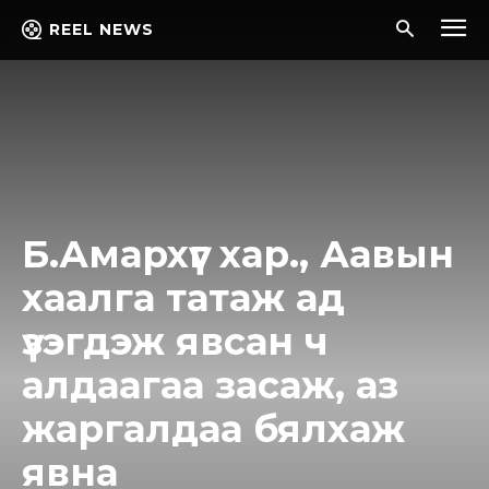
REEL NEWS
Б.Амархүүг хар., Аавын
хаалга татаж ад
үзэгдэж явсан ч
алдаагаа засаж, аз
жаргалдаа бялхаж
явна