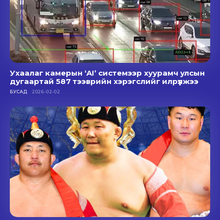
Ухаалаг камерын ‘AI’ системээр хуурамч улсын
дугаартай 587 тээврийн хэрэгслийг илрүүлжээ
БУСАД
2026-02-02