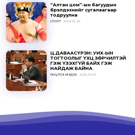
SUBSCRIBE
“Алтан цом”-ын багуудын
бүрэлдэхүүнийг сугалаагаар
тодруулна
СПОРТ
2025-10-20
Ц.ДАВААСҮРЭН: УИХ-ЫН
ТОГТООЛЫГ ҮХЦ ЗӨРЧИЛТЭЙ
ГЭЖ ҮЗЭХГҮЙ БАЙХ ГЭЖ
НАЙДАЖ БАЙНА
ОНЦЛОХ МЭДЭЭ
2025-10-20