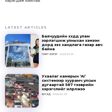
харагдаж байлаа.
LATEST ARTICLES
Баячуудийн хүүхдүүд улам
зэрлэгшиж улныхан хэмээн
дорд үзэх хандлага газар авч
байна
ГЭМТ ХЭРЭГ
2026-03-10
Don't miss
Ухаалаг камерын ‘AI’
системээр хуурамч улсын
out!
дугаартай 587 тээврийн
хэрэгслийг илрүүлжээ
Sing up for our newsletter
БУСАД
2026-02-02
to stay in the loop.