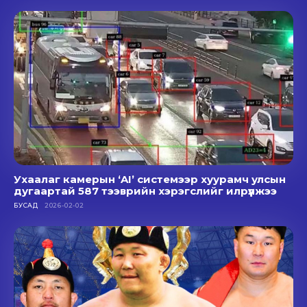
Ухаалаг камерын ‘AI’ системээр хуурамч улсын
дугаартай 587 тээврийн хэрэгслийг илрүүлжээ
БУСАД
2026-02-02