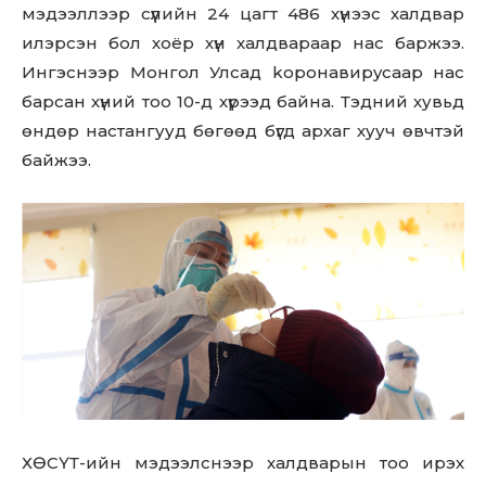
мэдээллээр сүүлийн 24 цагт 486 хүнээс халдвар
илэрсэн бол хоёр хүн халдвараар нас баржээ.
Ингэснээр Монгол Улсад kopoнaвиpycaaр нас
барсан хүний тоо 10-д хүрээд байна. Тэдний хувьд
өндөр настангууд бөгөөд бүгд архаг хууч өвчтэй
байжээ.
ХӨСҮТ-ийн мэдээлснээр халдварын тоо ирэх