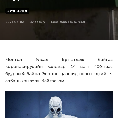
ЭРҮҮЛ МЭНД
2021-04-02
Less than 1
min. read
By
admin
Монгол Улсад бүртгэгдэж байгаа
kopoнaвиpycийн халдвар 24 цагт 400-гаас
буурахгүй байна. Энэ тоо цаашид өснө гэдгийг ч
албаныхан хэлж байгаа юм.