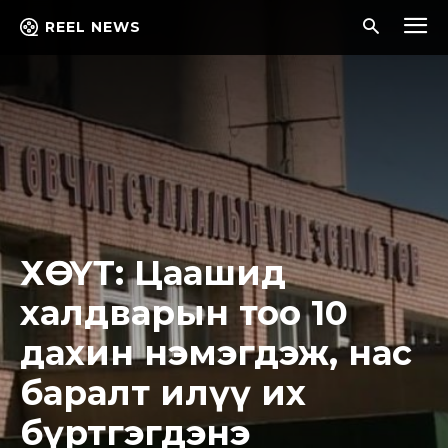
REEL NEWS
ХӨСҮТ: Цаашид
халдварын тоо 10
дахин нэмэгдэж, нас
баралт илүү их
бүртгэгдэнэ