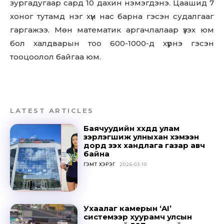
зургадугаар сард 10 дахин нэмэгдэнэ. Цаашид 7
хоног тутамд нэг хүн нас барна гэсэн судалгааг
гаргажээ. Мөн математик аргачлалаар үзэх юм
бол халдварын тоо 600-1000-д хүрнэ гэсэн
тооцоолол байгаа юм.
Don't miss
out!
Sing up for our newsletter
LATEST ARTICLES
to stay in the loop.
Баячуудийн хүүхдүүд улам
зэрлэгшиж улныхан хэмээн
SUBSCRIBE
дорд үзэх хандлага газар авч
байна
ГЭМТ ХЭРЭГ
2026-03-10
Ухаалаг камерын ‘AI’
системээр хуурамч улсын