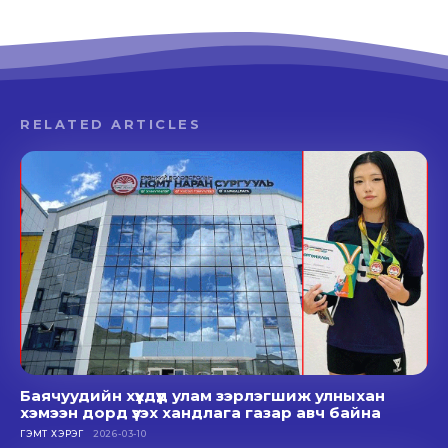
RELATED ARTICLES
Баячуудийн хүүхдүүд улам зэрлэгшиж улныхан
хэмээн дорд үзэх хандлага газар авч байна
ГЭМТ ХЭРЭГ
2026-03-10