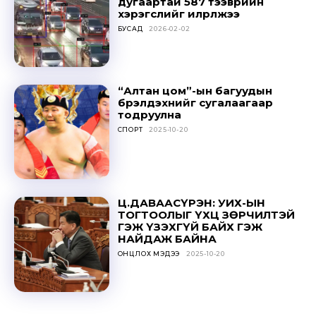
дугаартай 587 тээврийн
хэрэгслийг илрүүлжээ
БУСАД
2026-02-02
“Алтан цом”-ын багуудын
бүрэлдэхүүнийг сугалаагаар
тодруулна
СПОРТ
2025-10-20
Ц.ДАВААСҮРЭН: УИХ-ЫН
ТОГТООЛЫГ ҮХЦ ЗӨРЧИЛТЭЙ
ГЭЖ ҮЗЭХГҮЙ БАЙХ ГЭЖ
НАЙДАЖ БАЙНА
ОНЦЛОХ МЭДЭЭ
2025-10-20