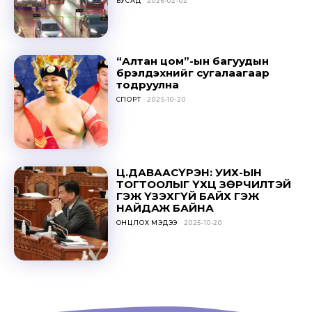
БУСАД
2026-02-02
“Алтан цом”-ын багуудын
Don't miss
бүрэлдэхүүнийг сугалаагаар
тодруулна
out!
СПОРТ
2025-10-20
Sing up for our newsletter
to stay in the loop.
Ц.ДАВААСҮРЭН: УИХ-ЫН
ТОГТООЛЫГ ҮХЦ ЗӨРЧИЛТЭЙ
SUBSCRIBE
ГЭЖ ҮЗЭХГҮЙ БАЙХ ГЭЖ
НАЙДАЖ БАЙНА
ОНЦЛОХ МЭДЭЭ
2025-10-20