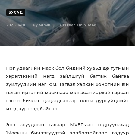
БУСАД
2021-04-01
Less than 1
min. read
By
admin
Нэг удаагийн маск бол бидний хувьд өдөр тутмын
хэрэглээний нэгд зайлшгүй багтаж байгаа
зүйлүүдийн нэг юм. Тэгвэл хэдхэн хоногийн өмнө
нэгэн иргэний маскнаас хялгасан хорхой гарсан
гэсэн бичлэг цацагдсанаар олны дургүйцлийг
ихэд хүргээд байсан.
Энэ асуудлын талаар МХЕГ-аас тодруулахад
‘Маскны бичлэгүүдтэй холбоотойгоор гадуур