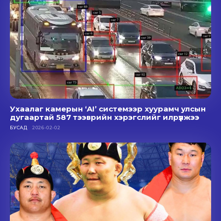
Ухаалаг камерын ‘AI’ системээр хуурамч улсын
дугаартай 587 тээврийн хэрэгслийг илрүүлжээ
БУСАД
2026-02-02