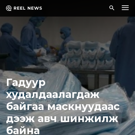
REEL NEWS
Гадуур
худалдаалагдаж
байгаа маскнуудаас
дээж авч шинжилж
байна