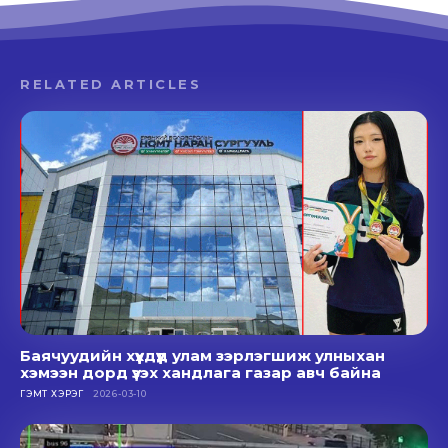
RELATED ARTICLES
Баячуудийн хүүхдүүд улам зэрлэгшиж улныхан
хэмээн дорд үзэх хандлага газар авч байна
ГЭМТ ХЭРЭГ
2026-03-10