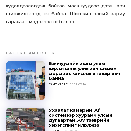
худалдаалагдаж байгаа маскнуудаас дээж авч
шинжилгээнд өгч байна. Шинжилгээний хариу
гарахаар мэдээлэл өгнөө’ гэлээ.
LATEST ARTICLES
Баячуудийн хүүхдүүд улам
зэрлэгшиж улныхан хэмээн
дорд үзэх хандлага газар авч
байна
ГЭМТ ХЭРЭГ
2026-03-10
Ухаалаг камерын ‘AI’
системээр хуурамч улсын
дугаартай 587 тээврийн
хэрэгслийг илрүүлжээ