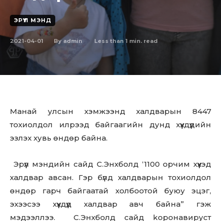
ЭРҮҮЛ МЭНД
2021-04-01
Less than 1
min. read
By
admin
Манай улсын хэмжээнд халдварын 8447
тохиолдол илрээд байгаагийн дунд хүүхдүүдийн
эзлэх хувь өндөр байна.
Эрүүл мэндийн сайд С.Энхболд ‘1100 орчим хүүхэд
халдвар авсан. Гэр бүлд халдварын тохиолдол
өндөр гарч байгаатай холбоотой буюу эцэг,
эхээсээ хүүхдүүд халдвар авч байна” гэж
мэдээллээ. С.Энхболд сайд kopoнaвиpуст