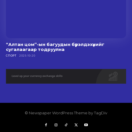
“Алтан цом”-ын багуудын бүрэлдэхүүнийг
сугалаагаар тодруулна
СПОРТ
2025-10-20
© Newspaper WordPress Theme by TagDiv