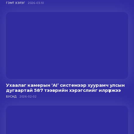
ГЭМТ ХЭРЭГ
2026-03-10
Ухаалаг камерын ‘AI’ системээр хуурамч улсын
дугаартай 587 тээврийн хэрэгслийг илрүүлжээ
БУСАД
2026-02-02