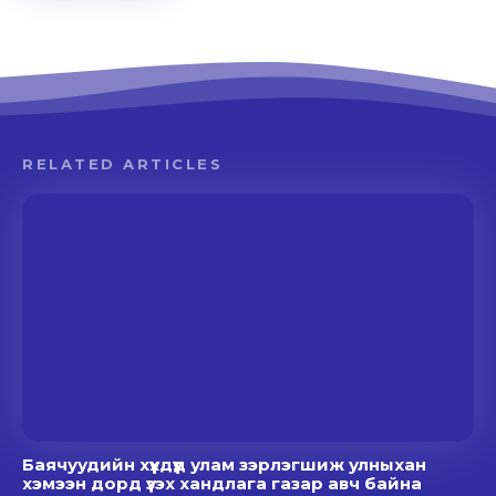
RELATED ARTICLES
Баячуудийн хүүхдүүд улам зэрлэгшиж улныхан
хэмээн дорд үзэх хандлага газар авч байна