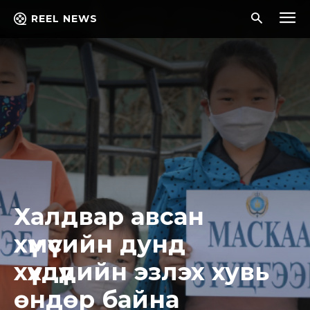
REEL NEWS
Халдвар авсан
хүмүүсийн дунд
хүүхдүүдийн эзлэх хувь
өндөр байна