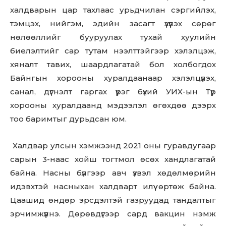
халдварын цар тахлаас урьдчилан сэргийлэх,
тэмцэх, нийгэм, эдийн засагт үзүүлэх сөрөг
нөлөөллийг бууруулах тухай хуулийн
биелэлтийг сар тутам нээлттэйгээр хэлэлцэж,
хяналт тавих, шаардлагатай бол холбогдох
Байнгын хорооны хуралдаанаар хэлэлцүүлэх,
санал, дүгнэлт гаргах үүрэг бүхий УИХ-ын Түр
хорооны хуралдаанд мэдээлэл өгөхдөө дээрх
тоо баримтыг дурьдсан юм.
Халдвар улсын хэмжээнд 2021 оны гуравдугаар
сарын 3-наас хойш тогтмол өсөх хандлагатай
байна. Насны бүлгээр авч үзвэл хөдөлмөрийн
идэвхтэй насныхан халдварт илүү өртөж байна.
Цаашид өндөр эрсдэлтэй газруудад тандалтыг
эрчимжүүлнэ. Дөрөвдүгээр сард вакцин нэмж