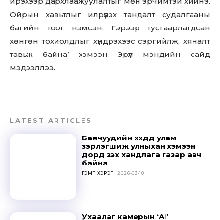
ирэхээр дархлаажуулалтыг мөн эрчимтэй хийнэ.
Ойрын хавьтлыг илрүүлэх тандалт судалгааны
багийн тоог нэмсэн. Гэрээр тусгаарлагдсан
хөнгөн тохиолдлыг хүндрэхээс сэргийлж, хяналт
тавьж байна’ хэмээн Эрүүл мэндийн сайд
мэдээллээ.
LATEST ARTICLES
Баячуудийн хүүхдүүд улам
зэрлэгшиж улныхан хэмээн
дорд үзэх хандлага газар авч
байна
ГЭМТ ХЭРЭГ
2026-03-10
Ухаалаг камерын ‘AI’