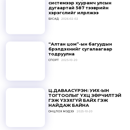
системээр хуурамч улсын
дугаартай 587 тээврийн
хэрэгслийг илрүүлжээ
БУСАД
2026-02-02
“Алтан цом”-ын багуудын
бүрэлдэхүүнийг сугалаагаар
тодруулна
СПОРТ
2025-10-20
Ц.ДАВААСҮРЭН: УИХ-ЫН
ТОГТООЛЫГ ҮХЦ ЗӨРЧИЛТЭЙ
ГЭЖ ҮЗЭХГҮЙ БАЙХ ГЭЖ
НАЙДАЖ БАЙНА
ОНЦЛОХ МЭДЭЭ
2025-10-20