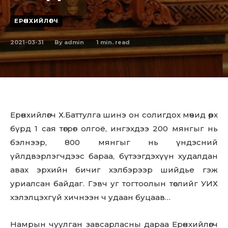
ЕРӨНХИЙЛӨГЧ
2021-03-31
1
min. read
By
admin
Ерөнхийлөгч Х.Баттулга шинэ он солигдох мөчид өрх
бүрд 1 сая төгрөг олгоё, ингэхдээ 200 мянгыг нь
бэлнээр, 800 мянгыг нь үндэсний
үйлдвэрлэгчдээс бараа, бүтээгдэхүүн худалдан
авах эрхийн бичиг хэлбэрээр шийдье гэж
уриалсан байдаг. Гэвч уг тогтоолын төслийг УИХ
хэлэлцэхгүй хичнээн ч удаан буцаав…
Намрын чуулган завсарласны дараа Ерөнхийлөгч