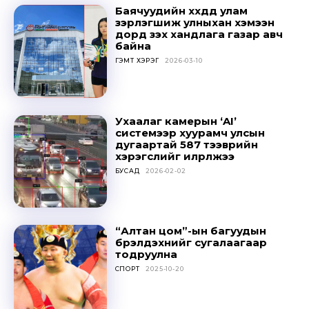
Баячуудийн хүүхдүүд улам
зэрлэгшиж улныхан хэмээн
дорд үзэх хандлага газар авч
байна
ГЭМТ ХЭРЭГ
2026-03-10
Ухаалаг камерын ‘AI’
системээр хуурамч улсын
дугаартай 587 тээврийн
хэрэгслийг илрүүлжээ
БУСАД
2026-02-02
“Алтан цом”-ын багуудын
бүрэлдэхүүнийг сугалаагаар
тодруулна
СПОРТ
2025-10-20