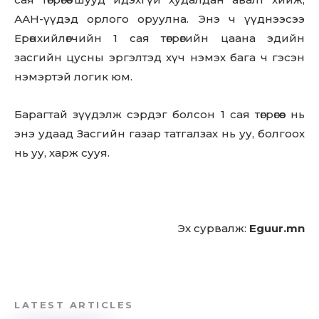
Don't miss
ААН-үүдэд орлого оруулна. Энэ ч үүднээсээ
out!
Ерөнхийлөгчийн 1 сая төгрөгийн цаана эдийн
засгийн цусны эргэлтэд хүч нэмэх бага ч гэсэн
Sing up for our newsletter
to stay in the loop.
нэмэртэй логик юм.
Барагтай зүүдэлж сэрдэг болсон 1 сая төгрөгөөс нь
SUBSCRIBE
энэ удаад Засгийн газар татгалзах нь уу, болгоох
нь уу, харж сууя.
Эх сурвалж:
Eguur.mn
LATEST ARTICLES