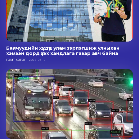
Баячуудийн хүүхдүүд улам зэрлэгшиж улныхан
хэмээн дорд үзэх хандлага газар авч байна
ГЭМТ ХЭРЭГ
2026-03-10