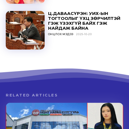
Ц.ДАВААСҮРЭН: УИХ-ЫН
ТОГТООЛЫГ ҮХЦ ЗӨРЧИЛТЭЙ
ГЭЖ ҮЗЭХГҮЙ БАЙХ ГЭЖ
НАЙДАЖ БАЙНА
ОНЦЛОХ МЭДЭЭ
2025-10-20
RELATED ARTICLES