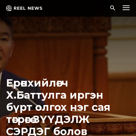
REEL NEWS
Ерөнхийлөгч
Х.Баттулга иргэн
бүрт олгох нэг сая
төгрөгөө ЗҮҮДЭЛЖ
СЭРДЭГ болов