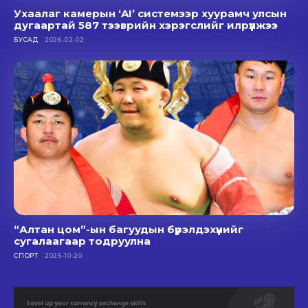
Ухаалаг камерын ‘AI’ системээр хуурамч улсын
дугаартай 587 тээврийн хэрэгслийг илрүүлжээ
БУСАД
2026-02-02
“Алтан цом”-ын багуудын бүрэлдэхүүнийг
сугалаагаар тодруулна
СПОРТ
2025-10-20