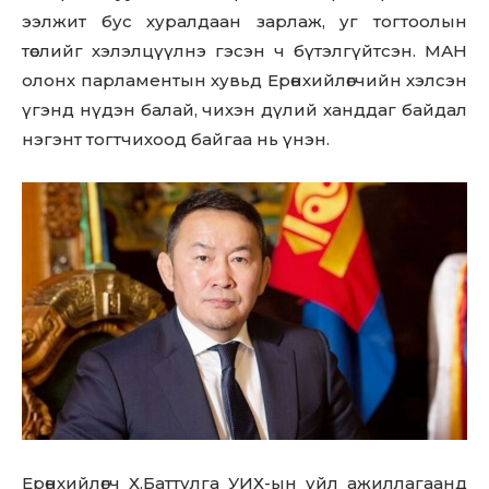
ээлжит бус хуралдаан зарлаж, уг тогтоолын
төслийг хэлэлцүүлнэ гэсэн ч бүтэлгүйтсэн. МАН
олонх парламентын хувьд Ерөнхийлөгчийн хэлсэн
үгэнд нүдэн балай, чихэн дүлий ханддаг байдал
нэгэнт тогтчихоод байгаа нь үнэн.
Ерөнхийлөгч Х.Баттулга УИХ-ын үйл ажиллагаанд