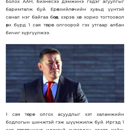
болох ААН, бизнесээ дэмжинэ гэдэг агуулгыг
баримталж буй. Ерөнхийлөгчийн хувьд үүнтэй
санал нэг байгаа бөгөөд хэрэв хөл хорио тогтоовол
өрх бүрд 1 сая төгрөг олгоорой гэх утгаар албан
бичиг хүргүүлжээ.
1 сая төгрөг олгох асуудлыг хэт халамжийн
бодлогын шинжтэй гэж шүүмжилж буй. Иргэд 1
сая төгрөгөө шууд идэхгүй худалдан авалт хийж,