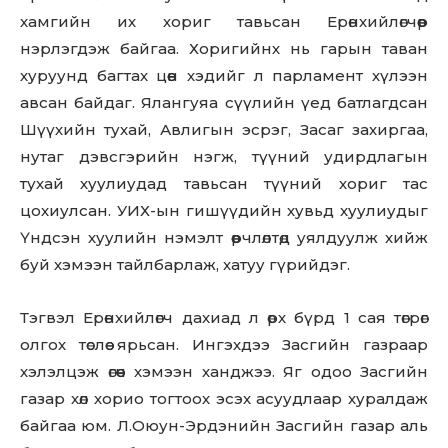
хамгийн их хориг тавьсан Ерөнхийлөгчөөр
нэрлэгдэж байгаа. Хоригийнх нь гарын таван
хуруунд багтах цөөн хэдийг л парламент хүлээн
авсан байдаг. Ялангуяа сүүлийн үед батлагдсан
Шүүхийн тухай, Авлигын эсрэг, Засаг захиргаа,
нутаг дэвсгэрийн нэгж, түүний удирдлагын
тухай хуулиудад тавьсан түүний хориг тас
цохиулсан. УИХ-ын гишүүдийн хувьд хуулиудыг
Үндсэн хуулийн нэмэлт өөрчлөлтөд уялдуулж хийж
буй хэмээн тайлбарлаж, хатуу гүрийдэг.
Тэгвэл Ерөнхийлөгч дахиад л өрх бүрд 1 сая төгрөг
олгох төслөө ярьсан. Ингэхдээ Засгийн газраар
хэлэлцэж өгөөч хэмээн ханджээ. Яг одоо Засгийн
газар хөл хорио тогтоох эсэх асуудлаар хуралдаж
байгаа юм. Л.Оюун-Эрдэнийн Засгийн газар аль