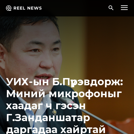
REEL NEWS
УИХ-ын Б.Пүрэвдорж:
Миний микрофоныг
хаадаг ч гэсэн
Г.Занданшатар
даргадаа хайртай