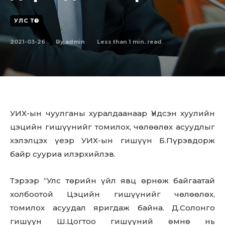
УЛС ТӨР
2021-03-26
Less than 1
min. read
By
admin
УИХ-ын чуулганы хуралдаанаар Үндсэн хуулийн
цэцийн гишүүнийг томилох, чөлөөлөх асуудлыг
хэлэлцэх үеэр УИХ-ын гишүүн Б.Пүрэвдорж
байр сууриа илэрхийлэв.
Тэрээр “Улс төрийн үйл явц өрнөж байгаатай
холбоотой Цэцийн гишүүнийг чөлөөлөх,
томилох асуудал яригдаж байна. Д.Солонго
гишүүн Ш.Цогтоо гишүүний өмнө нь