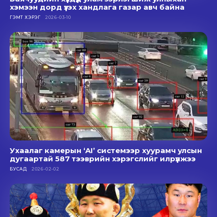
хэмээн дорд үзэх хандлага газар авч байна
ГЭМТ ХЭРЭГ
2026-03-10
Ухаалаг камерын ‘AI’ системээр хуурамч улсын
дугаартай 587 тээврийн хэрэгслийг илрүүлжээ
БУСАД
2026-02-02