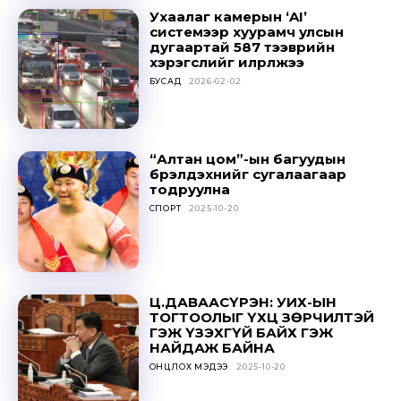
Sing up for our newsletter
Ухаалаг камерын ‘AI’
to stay in the loop.
системээр хуурамч улсын
дугаартай 587 тээврийн
хэрэгслийг илрүүлжээ
SUBSCRIBE
БУСАД
2026-02-02
“Алтан цом”-ын багуудын
бүрэлдэхүүнийг сугалаагаар
тодруулна
СПОРТ
2025-10-20
Ц.ДАВААСҮРЭН: УИХ-ЫН
ТОГТООЛЫГ ҮХЦ ЗӨРЧИЛТЭЙ
ГЭЖ ҮЗЭХГҮЙ БАЙХ ГЭЖ
НАЙДАЖ БАЙНА
ОНЦЛОХ МЭДЭЭ
2025-10-20