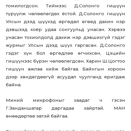
томилогдсон. Тиймээс Д.Солонго гишүүн
түрүүлж чөлөөлөгдөх ёстой. Д.Солонго гишүүн
Улсын дээд шүүхэд өргөдөл өгөөд дахин нэр
дэвшээд хоёр удаа сонгуульд унасан. Хэрвээ
унасан тохиолдолд дахиж нэр дэвшихгүй гэдэг
журмыг Улсын дээд шүүх гаргасан. Д.Солонго
гэдэг хүн бол өргөдлөө өгчихсөн, Цэцийн
гишүүнээс бүрэн чөлөөлөгдсөн. Харин Ш.Цогтоо
гишүүн ажлаа хийж байгаа. Байнгын хороон
дээр хөндөгдөөгүй асуудал чуулганд яригдаж
байна.
Миний микрофоныг хаадаг ч гэсэн
Г.Занданшатар даргадаа хайртай. МАН
өнөөдөртөө эвтэй байгаа.