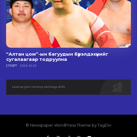
“Алтан цом”-ын багуудын бүрэлдэхүүнийг
сугалаагаар тодруулна
СПОРТ
2025-10-20
© Newspaper WordPress Theme by TagDiv