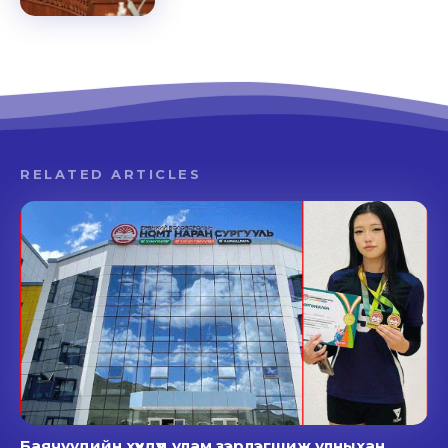
RELATED ARTICLES
Баячуудийн хүүхдүүд улам зэрлэгшиж улныхан