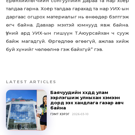
Ерөнхийлөгчийн сонгуулийн дараа та нар хоёр
талдаа гарна. Хоёр талдаа гарахад та нар УИХ-ын
даргаас огцрох материалыг нь өнөөдөр бэлтгэж
өгч байна. Давхар мэхтэй юмнууд явж байна.
Үүний ард УИХ-ын гишүүн Т.Аюурсайхан ч сууж
байж магадгүй. Өргөдлөө өгөөгүй, ажлаа хийж
буй хүнийг чөлөөлнө гэж байхгүй” гэв.
LATEST ARTICLES
Баячуудийн хүүхдүүд улам
зэрлэгшиж улныхан хэмээн
дорд үзэх хандлага газар авч
байна
Don't miss
ГЭМТ ХЭРЭГ
2026-03-10
out!