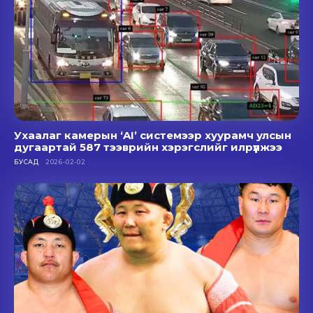
Ухаалаг камерын ‘AI’ системээр хуурамч улсын
дугаартай 587 тээврийн хэрэгслийг илрүүлжээ
БУСАД
2026-02-02