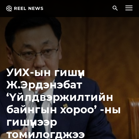
REEL NEWS
УИХ-ын гишүүн
Ж.Эрдэнэбат
‘Үйлдвэржилтийн
байнгын хороо’ -ны
гишүүнээр
томилогджээ