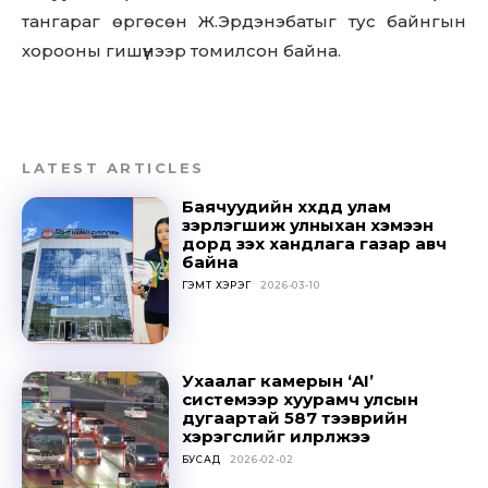
тангараг өргөсөн Ж.Эрдэнэбатыг тус байнгын
хорооны гишүүнээр томилсон байна.
LATEST ARTICLES
Баячуудийн хүүхдүүд улам
зэрлэгшиж улныхан хэмээн
дорд үзэх хандлага газар авч
байна
ГЭМТ ХЭРЭГ
2026-03-10
Ухаалаг камерын ‘AI’
системээр хуурамч улсын
дугаартай 587 тээврийн
хэрэгслийг илрүүлжээ
БУСАД
2026-02-02