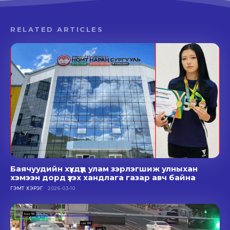
RELATED ARTICLES
Баячуудийн хүүхдүүд улам зэрлэгшиж улныхан
хэмээн дорд үзэх хандлага газар авч байна
ГЭМТ ХЭРЭГ
2026-03-10