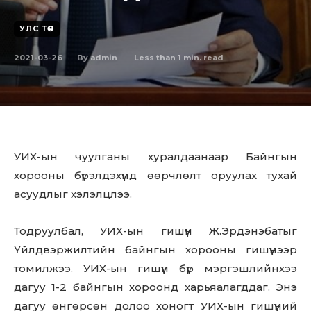
УЛС ТӨР
2021-03-26
Less than 1
min. read
By
admin
УИХ-ын чуулганы хуралдаанаар Байнгын
хорооны бүрэлдэхүүнд өөрчлөлт оруулах тухай
асуудлыг хэлэлцлээ.
Тодруулбал, УИХ-ын гишүүн Ж.Эрдэнэбатыг
Үйлдвэржилтийн байнгын хорооны гишүүнээр
томилжээ. УИХ-ын гишүүн бүр мэргэшлийнхээ
дагуу 1-2 байнгын хороонд харьяалагддаг. Энэ
дагуу өнгөрсөн долоо хоногт УИХ-ын гишүүний