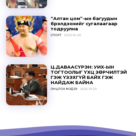
“Алтан цом”-ын багуудын
бүрэлдэхүүнийг сугалаагаар
Don't miss
тодруулна
СПОРТ
2025-10-20
out!
Sing up for our newsletter
to stay in the loop.
Ц.ДАВААСҮРЭН: УИХ-ЫН
ТОГТООЛЫГ ҮХЦ ЗӨРЧИЛТЭЙ
SUBSCRIBE
ГЭЖ ҮЗЭХГҮЙ БАЙХ ГЭЖ
НАЙДАЖ БАЙНА
ОНЦЛОХ МЭДЭЭ
2025-10-20