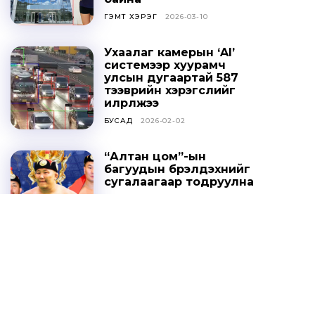
ГЭМТ ХЭРЭГ
2026-03-10
Ухаалаг камерын ‘AI’
системээр хуурамч
улсын дугаартай 587
тээврийн хэрэгслийг
илрүүлжээ
БУСАД
2026-02-02
“Алтан цом”-ын
багуудын бүрэлдэхүүнийг
сугалаагаар тодруулна
СПОРТ
2025-10-20
Ц.ДАВААСҮРЭН: УИХ-ЫН
ТОГТООЛЫГ ҮХЦ
ЗӨРЧИЛТЭЙ ГЭЖ
ҮЗЭХГҮЙ БАЙХ ГЭЖ
НАЙДАЖ БАЙНА