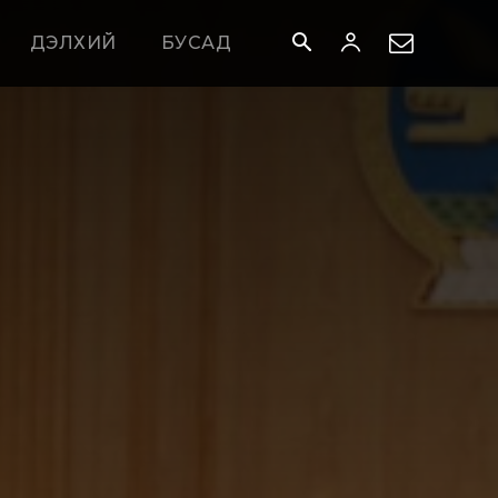
ДЭЛХИЙ
БУСАД