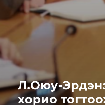
Л.Оюу-Эрдэнэ:
хорио тогтоох