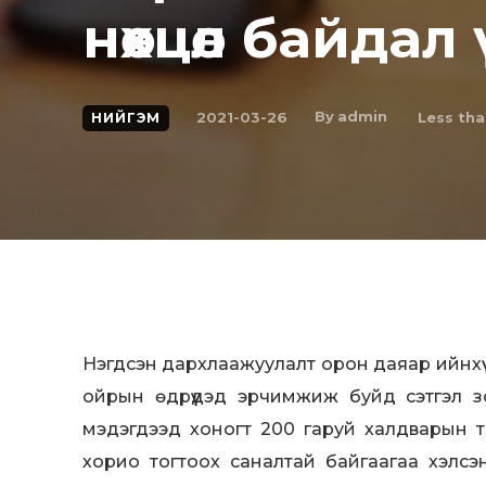
нөхцөл байдал
By
admin
2021-03-26
Less tha
НИЙГЭМ
Нэгдсэн дархлаажуулалт орон даяар ийнхүү
ойрын өдрүүдэд эрчимжиж буйд сэтгэл з
мэдэгдээд хоногт 200 гаруй халдварын т
хорио тогтоох саналтай байгаагаа хэлсэ