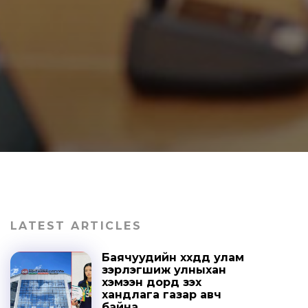
LATEST ARTICLES
Баячуудийн хүүхдүүд улам
зэрлэгшиж улныхан
хэмээн дорд үзэх
хандлага газар авч
байна