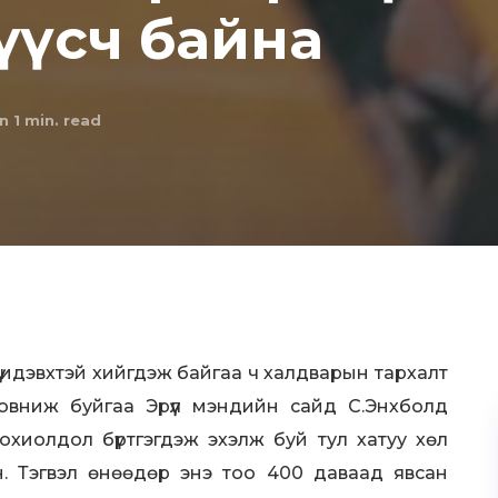
 үүсч байна
n 1
min. read
 идэвхтэй хийгдэж байгаа ч халдварын тархалт
овниж буйгаа Эрүүл мэндийн сайд С.Энхболд
охиолдол бүртгэгдэж эхэлж буй тул хатуу хөл
н. Тэгвэл өнөөдөр энэ тоо 400 даваад явсан