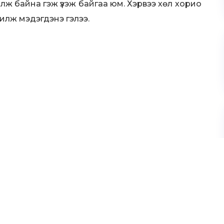
олж байна гэж үзэж байгаа юм. Хэрвээ хөл хорио
илж мэдэгдэнэ гэлээ.