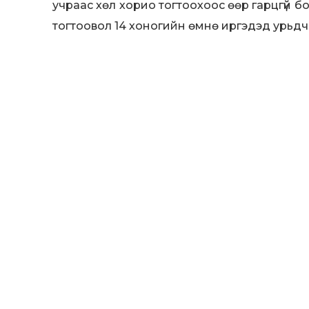
учраас хөл хорио тогтоохоос өөр гарцгүй б
тогтоовол 14 хоногийн өмнө иргэдэд урьдч