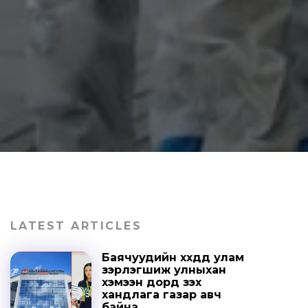
LATEST ARTICLES
Баячуудийн хүүхдүүд улам
зэрлэгшиж улныхан
хэмээн дорд үзэх
хандлага газар авч
байна