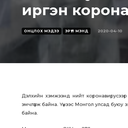
иргэн корон
2020-04-10
ОНЦЛОХ МЭДЭЭ
ЭРҮҮЛ МЭНД
Дэлхийн хэмжээнд нийт коронавирусээр 
эмчлүүлж байна. Үүнээс Монгол улсад буюу 
байна.