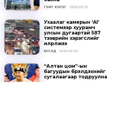
ГЭМТ ХЭРЭГ
2026-03-10
Ухаалаг камерын ‘AI’
системээр хуурамч
улсын дугаартай 587
тээврийн хэрэгслийг
илрүүлжээ
БУСАД
2026-02-02
“Алтан цом”-ын
багуудын бүрэлдэхүүнийг
сугалаагаар тодруулна
СПОРТ
2025-10-20
Ц.ДАВААСҮРЭН: УИХ-ЫН
ТОГТООЛЫГ ҮХЦ
ЗӨРЧИЛТЭЙ ГЭЖ
ҮЗЭХГҮЙ БАЙХ ГЭЖ
НАЙДАЖ БАЙНА