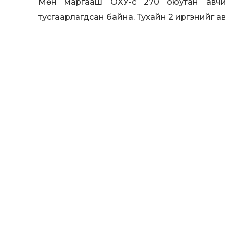
Мөн маргааш ОХУ-с 270 оюутан авчи
тусгаарлагдсан байна. Тухайн 2 иргэнийг а