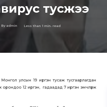
авирус тусжээ
By
admin
Less than 1
min. read
Монгол улсын 19 иргэн тусаж тусгаарлагдан
эх орондоо 12 иргэн, гадаадад 7 иргэн эмчлүүлж