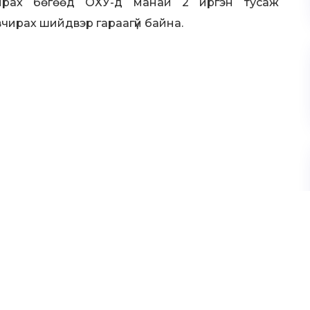
рах бөгөөд ОХУ-д манай 2 иргэн тусаж
вчирах шийдвэр гараагүй байна.