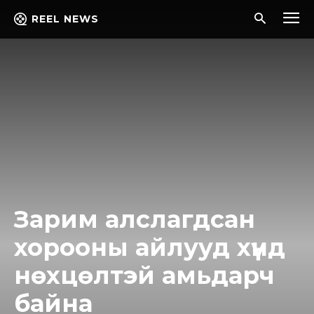
REEL NEWS
Зарим алслагдсан
хорооны айлууд хүнд
нөхцөлтэй амьдарч
байна