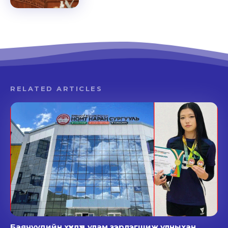
RELATED ARTICLES
Баячуудийн хүүхдүүд улам зэрлэгшиж улныхан