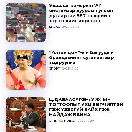
Sing up for our newsletter
Ухаалаг камерын ‘AI’
to stay in the loop.
системээр хуурамч улсын
дугаартай 587 тээврийн
хэрэгслийг илрүүлжээ
SUBSCRIBE
БУСАД
2026-02-02
“Алтан цом”-ын багуудын
бүрэлдэхүүнийг сугалаагаар
тодруулна
СПОРТ
2025-10-20
Ц.ДАВААСҮРЭН: УИХ-ЫН
ТОГТООЛЫГ ҮХЦ ЗӨРЧИЛТЭЙ
ГЭЖ ҮЗЭХГҮЙ БАЙХ ГЭЖ
НАЙДАЖ БАЙНА
ОНЦЛОХ МЭДЭЭ
2025-10-20