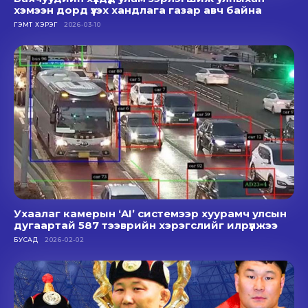
хэмээн дорд үзэх хандлага газар авч байна
ГЭМТ ХЭРЭГ
2026-03-10
Ухаалаг камерын ‘AI’ системээр хуурамч улсын
дугаартай 587 тээврийн хэрэгслийг илрүүлжээ
БУСАД
2026-02-02