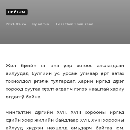
НИЙГЭМ
2021-03-24
Less than 1
min. read
By
admin
Жил бүрийн яг энэ үеэр хотоос алслагдсан
айлуудад булгийн ус урсаж улмаар үерт автах
тохиолдол үргэлж тулгардаг. Харин иргэд дүүрэг
хороод руугаа хүсэлт өгдөг ч гэлээ нааштай хариу
өгдөггүй байна.
Чингэлтэй дүүргийн XVII, XVIII хорооны иргэд
сүүлийн хоёр жилийн байдлаар XVII, XVIII хорооны
айлууд хүндхэн нөхцөлд амьдарч байгаа юм.