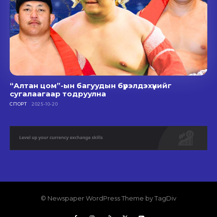
“Алтан цом”-ын багуудын бүрэлдэхүүнийг
сугалаагаар тодруулна
СПОРТ
2025-10-20
© Newspaper WordPress Theme by TagDiv