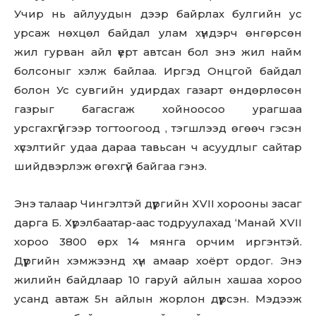
Учир нь айлуудын дээр байрлах булгийн ус
урсаж нөхцөл байдал улам хүндэрч өнгөрсөн
жил гурван айл үерт автсан бол энэ жил найм
болсоныг хэлж байлаа. Иргэд Онцгой байдал
болон Ус сувгийн удирдах газарт өндөрлөсөн
газрыг багасгаж хойноосоо урагшаа
урсгахгүйгээр тогтоогоод , тэгшлээд өгөөч гэсэн
хүсэлтийг удаа дараа тавьсан ч асуудлыг сайтар
шийдвэрлэж өгөхгүй байгаа гэнэ.
Энэ талаар Чингэлтэй дүүргийн XVII хорооны засаг
дарга Б. Хүрэлбаатар-аас тодруулахад ‘Манай XVII
хороо 3800 өрх 14 мянга орчим иргэнтэй.
Дүүргийн хэмжээнд хүн амаар хоёрт ордог. Энэ
жилийн байдлаар 10 гаруй айлын хашаа хороо
усанд автаж 5н айлын жорлон дүүрсэн. Мэдээж