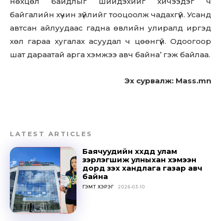
нөхцөл байдлыг шийдэхийг хичээдэг ч
байгалийн хүчин зүйлийг тооцоолж чадахгүй. Усанд
автсан айлуудаас гадна өвлийн улиралд иргэд
хөл гараа хугалах асуудал ч цөөнгүй. Одоогоор
шат дараатай арга хэмжээ авч байна’ гэж байлаа.
Эх сурвалж: Mass.mn
LATEST ARTICLES
Баячуудийн хүүхдүүд улам
зэрлэгшиж улныхан хэмээн
дорд үзэх хандлага газар авч
байна
Don't miss
ГЭМТ ХЭРЭГ
2026-03-10
out!