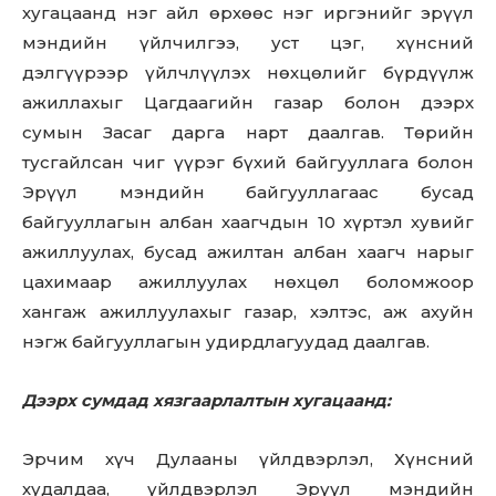
хугацаанд нэг айл өрхөөс нэг иргэнийг эрүүл
мэндийн үйлчилгээ, уст цэг, хүнсний
дэлгүүрээр үйлчлүүлэх нөхцөлийг бүрдүүлж
ажиллахыг Цагдаагийн газар болон дээрх
сумын Засаг дарга нарт даалгав. Төрийн
тусгайлсан чиг үүрэг бүхий байгууллага болон
Эрүүл мэндийн байгууллагаас бусад
байгууллагын албан хаагчдын 10 хүртэл хувийг
ажиллуулах, бусад ажилтан албан хаагч нарыг
цахимаар ажиллуулах нөхцөл боломжоор
хангаж ажиллуулахыг газар, хэлтэс, аж ахуйн
нэгж байгууллагын удирдлагуудад даалгав.
Дээрх сумдад хязгаарлалтын хугацаанд:
Эрчим хүч Дулааны үйлдвэрлэл, Хүнсний
худалдаа, үйлдвэрлэл Эрүүл мэндийн