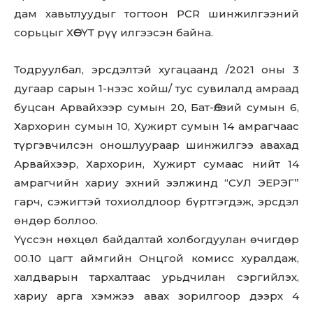
дам хавьтлуудыг тогтоон PCR шинжилгээний
сорьцыг ХӨСҮТ рүү илгээсэн байна.
Тодруулбал, эрсдэлтэй хугацаанд /2021 оны 3
дугаар сарын 1-нээс хойш/ тус сувилалд амраад
буцсан Арвайхээр сумын 20, Бат-Өлзий сумын 6,
Хархорин сумын 10, Хужирт сумын 14 амрагчаас
түргэвчилсэн оношлуураар шинжилгээ авахад
Арвайхээр, Хархорин, Хужирт сумаас нийт 14
амрагчийн хариу эхний ээлжинд “СУЛ ЭЕРЭГ”
гарч, сэжигтэй тохиолдлоор бүртгэгдэж, эрсдэл
өндөр боллоо.
Үүссэн нөхцөл байдалтай холбогдуулан өчигдөр
00.10 цагт аймгийн Онцгой комисс хуралдаж,
халдварын тархалтаас урьдчилан сэргийлэх,
хариу арга хэмжээ авах зорилгоор дээрх 4