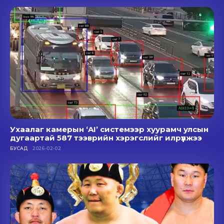
Ухаалаг камерын ‘AI’ системээр хуурамч улсын
дугаартай 587 тээврийн хэрэгслийг илрүүлжээ
БУСАД
2026-02-02