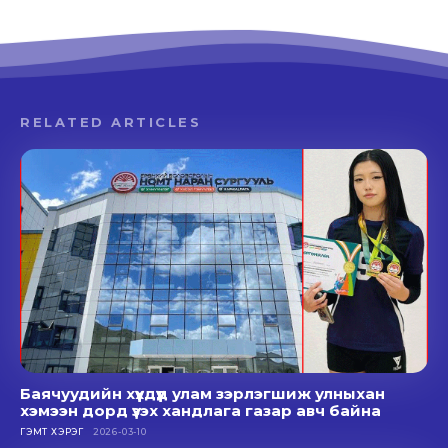
RELATED ARTICLES
Баячуудийн хүүхдүүд улам зэрлэгшиж улныхан
хэмээн дорд үзэх хандлага газар авч байна
ГЭМТ ХЭРЭГ
2026-03-10