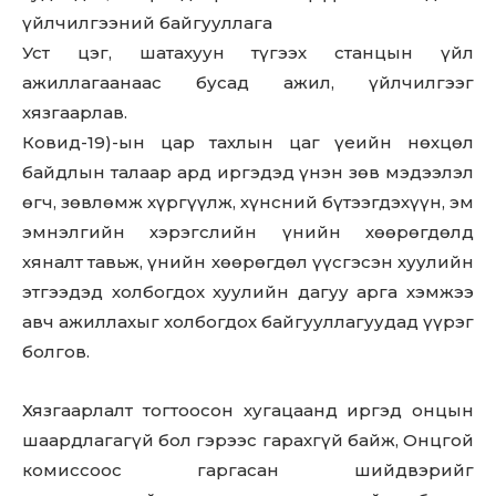
үйлчилгээний байгууллага
Уст цэг, шатахуун түгээх станцын үйл
ажиллагаанаас бусад ажил, үйлчилгээг
хязгаарлав.
Don't miss
Ковид-19)-ын цар тахлын цаг үеийн нөхцөл
байдлын талаар ард иргэдэд үнэн зөв мэдээлэл
out!
өгч, зөвлөмж хүргүүлж, хүнсний бүтээгдэхүүн, эм
Sing up for our newsletter
эмнэлгийн хэрэгслийн үнийн хөөрөгдөлд
to stay in the loop.
хяналт тавьж, үнийн хөөрөгдөл үүсгэсэн хуулийн
этгээдэд холбогдох хуулийн дагуу арга хэмжээ
SUBSCRIBE
авч ажиллахыг холбогдох байгууллагуудад үүрэг
болгов.
Хязгаарлалт тогтоосон хугацаанд иргэд онцын
шаардлагагүй бол гэрээс гарахгүй байж, Онцгой
комиссоос гаргасан шийдвэрийг