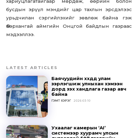
хариуцлагатайгаар мөрдөж, өөрийн болон
бусдын эрүүл мэндийг цар тахлын эрсдэлээс
урьдчилан сэргийлэхийг зөвлөж байна гэж
Өвөрхангай аймгийн Онцгой байдлын газраас
мэдээллээ.
LATEST ARTICLES
Баячуудийн хүүхдүүд улам
зэрлэгшиж улныхан хэмээн
дорд үзэх хандлага газар авч
байна
ГЭМТ ХЭРЭГ
2026-03-10
Ухаалаг камерын ‘AI’
системээр хуурамч улсын