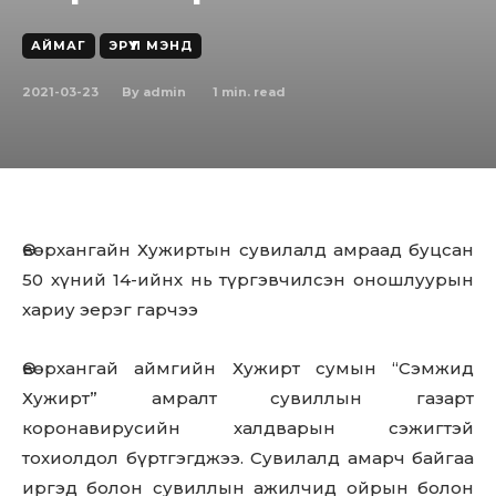
АЙМАГ
ЭРҮҮЛ МЭНД
2021-03-23
1
min. read
By
admin
Өвөрхангайн Хужиртын сувилалд амраад буцсан
50 хүний 14-ийнх нь түргэвчилсэн оношлуурын
хариу эерэг гарчээ
Өвөрхангай аймгийн Хужирт сумын “Сэмжид
Хужирт” амралт сувиллын газарт
коронавирусийн халдварын сэжигтэй
тохиолдол бүртгэгджээ. Сувилалд амарч байгаа
иргэд болон сувиллын ажилчид ойрын болон