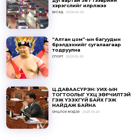
дугаартай 587 тээврийн
хэрэгслийг илрүүлжээ
БУСАД
2026-02-02
“Алтан цом”-ын багуудын
бүрэлдэхүүнийг сугалаагаар
тодруулна
СПОРТ
2025-10-20
Ц.ДАВААСҮРЭН: УИХ-ЫН
ТОГТООЛЫГ ҮХЦ ЗӨРЧИЛТЭЙ
ГЭЖ ҮЗЭХГҮЙ БАЙХ ГЭЖ
НАЙДАЖ БАЙНА
ОНЦЛОХ МЭДЭЭ
2025-10-20