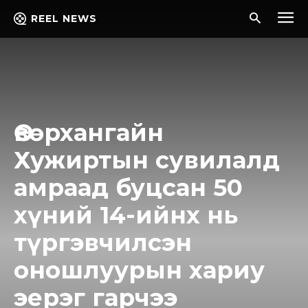
REEL NEWS
Өвөрхангайн
Хужиртын сувилалд
амраад буцсан 50
хүний 14-ийнх нь
түргэвчилсэн
оношлуурын хариу
эерэг гарчээ