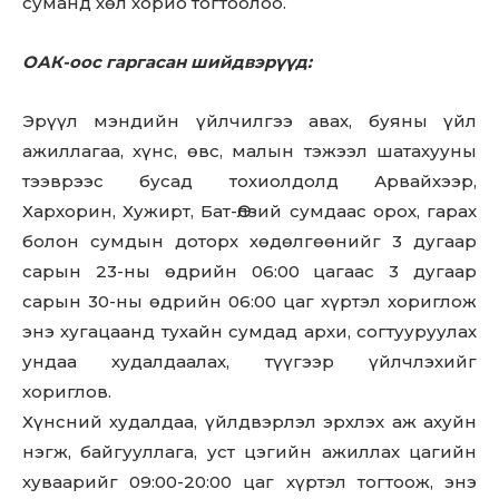
суманд хөл хорио тогтоолоо.
ОАК-оос гаргасан шийдвэрүүд:
Эрүүл мэндийн үйлчилгээ авах, буяны үйл
ажиллагаа, хүнс, өвс, малын тэжээл шатахууны
тээврээс бусад тохиолдолд Арвайхээр,
Хархорин, Хужирт, Бат-Өлзий сумдаас орох, гарах
болон сумдын доторх хөдөлгөөнийг 3 дугаар
сарын 23-ны өдрийн 06:00 цагаас 3 дугаар
сарын 30-ны өдрийн 06:00 цаг хүртэл хориглож
энэ хугацаанд тухайн сумдад архи, согтууруулах
ундаа худалдаалах, түүгээр үйлчлэхийг
хориглов.
Хүнсний худалдаа, үйлдвэрлэл эрхлэх аж ахуйн
нэгж, байгууллага, уст цэгийн ажиллах цагийн
хуваарийг 09:00-20:00 цаг хүртэл тогтоож, энэ