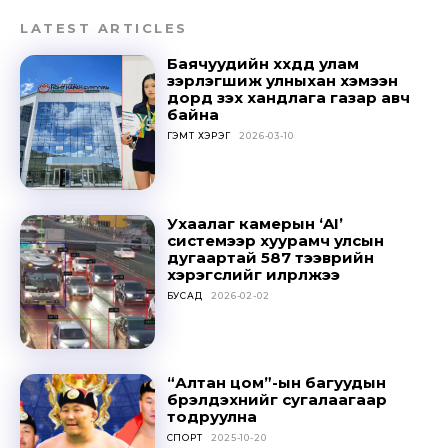
LATEST ARTICLES
Баячуудийн хүүхдүүд улам
зэрлэгшиж улныхан хэмээн
дорд үзэх хандлага газар авч
байна
ГЭМТ ХЭРЭГ
2026-03-10
Ухаалаг камерын ‘AI’
системээр хуурамч улсын
Don't miss
дугаартай 587 тээврийн
хэрэгслийг илрүүлжээ
out!
БУСАД
2026-02-02
Sing up for our newsletter
to stay in the loop.
“Алтан цом”-ын багуудын
бүрэлдэхүүнийг сугалаагаар
SUBSCRIBE
тодруулна
СПОРТ
2025-10-20