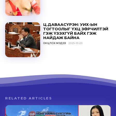
Ц.ДАВААСҮРЭН: УИХ-ЫН
ТОГТООЛЫГ ҮХЦ ЗӨРЧИЛТЭЙ
ГЭЖ ҮЗЭХГҮЙ БАЙХ ГЭЖ
НАЙДАЖ БАЙНА
ОНЦЛОХ МЭДЭЭ
2025-10-20
RELATED ARTICLES