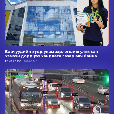
Баячуудийн хүүхдүүд улам зэрлэгшиж улныхан
хэмээн дорд үзэх хандлага газар авч байна
ГЭМТ ХЭРЭГ
2026-03-10