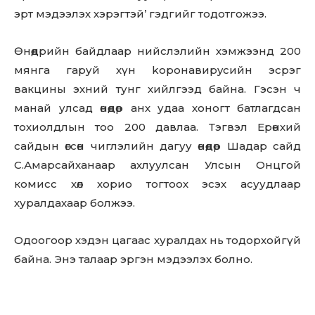
эрт мэдээлэх хэрэгтэй’ гэдгийг тодотгожээ.
Өнөөдрийн байдлаар нийслэлийн хэмжээнд 200
мянга гаруй хүн kopoнaвиpycийн эсрэг
вакцины эхний тунг хийлгээд байна. Гэсэн ч
манай улсад өнөөдөр анх удаа хоногт батлагдсан
тохиолдлын тоо 200 давлаа. Тэгвэл Ерөнхий
сайдын өгсөн чиглэлийн дагуу өнөөдөр Шадар сайд
С.Амарсайханаар ахлуулсан Улсын Онцгой
комисс хөл хорио тогтоох эсэх асуудлаар
хуралдахаар болжээ.
Одоогоор хэдэн цагаас хуралдах нь тодорхойгүй
байна. Энэ талаар эргэн мэдээлэх болно.