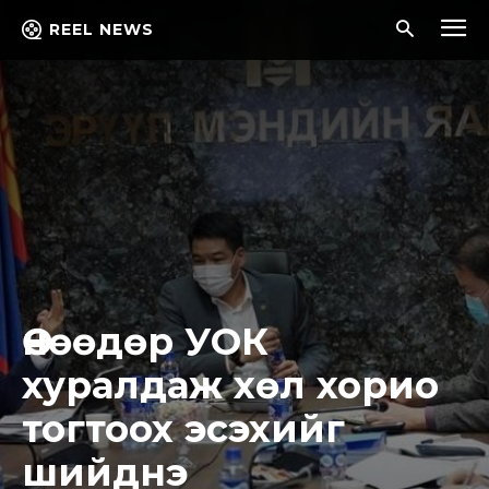
REEL NEWS
Өнөөдөр УОК
хуралдаж хөл хорио
тогтоох эсэхийг
шийднэ