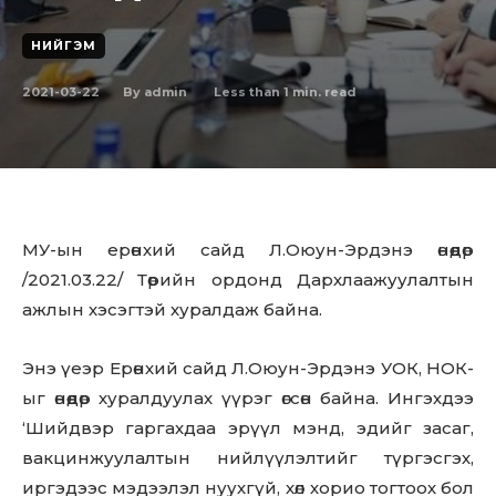
НИЙГЭМ
2021-03-22
Less than 1
min. read
By
admin
МУ-ын ерөнхий сайд Л.Оюун-Эрдэнэ өнөөдөр
/2021.03.22/ Төрийн ордонд Дархлаажуулалтын
ажлын хэсэгтэй хуралдаж байна.
Энэ үеэр Ерөнхий сайд Л.Оюун-Эрдэнэ УОК, НОК-
ыг өнөөдөр хуралдуулах үүрэг өгсөн байна. Ингэхдээ
‘Шийдвэр гаргахдаа эрүүл мэнд, эдийг засаг,
вакцинжуулалтын нийлүүлэлтийг түргэсгэх,
иргэдээс мэдээлэл нуухгүй, хөл хорио тогтоох бол