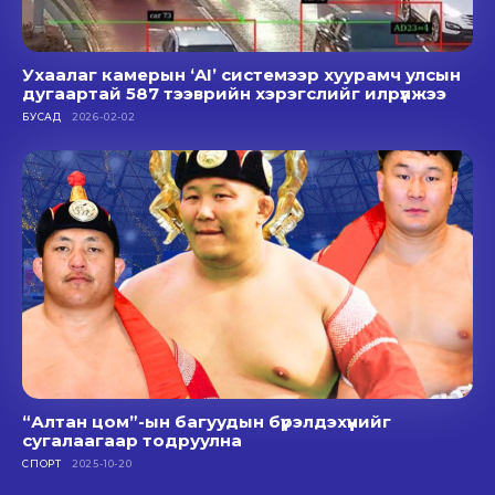
Ухаалаг камерын ‘AI’ системээр хуурамч улсын
дугаартай 587 тээврийн хэрэгслийг илрүүлжээ
БУСАД
2026-02-02
“Алтан цом”-ын багуудын бүрэлдэхүүнийг
сугалаагаар тодруулна
СПОРТ
2025-10-20