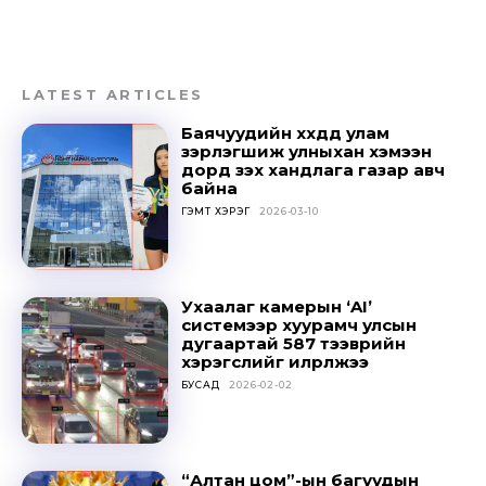
Don't miss
LATEST ARTICLES
out!
Баячуудийн хүүхдүүд улам
Sing up for our newsletter
зэрлэгшиж улныхан хэмээн
дорд үзэх хандлага газар авч
to stay in the loop.
байна
ГЭМТ ХЭРЭГ
2026-03-10
SUBSCRIBE
Ухаалаг камерын ‘AI’
системээр хуурамч улсын
дугаартай 587 тээврийн
хэрэгслийг илрүүлжээ
БУСАД
2026-02-02
“Алтан цом”-ын багуудын