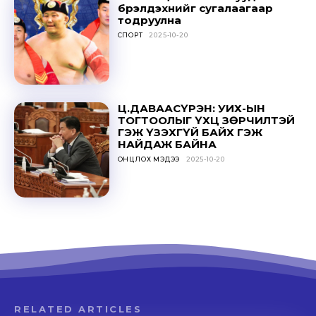
бүрэлдэхүүнийг сугалаагаар
тодруулна
СПОРТ
2025-10-20
Ц.ДАВААСҮРЭН: УИХ-ЫН
ТОГТООЛЫГ ҮХЦ ЗӨРЧИЛТЭЙ
ГЭЖ ҮЗЭХГҮЙ БАЙХ ГЭЖ
НАЙДАЖ БАЙНА
ОНЦЛОХ МЭДЭЭ
2025-10-20
RELATED ARTICLES