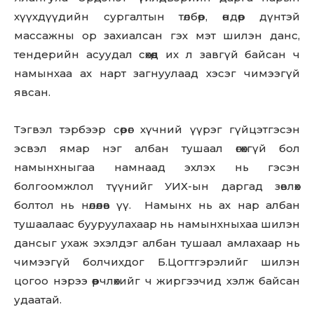
хүүхдүүдийн сургалтын төлбөр, өндөр дүнтэй
массажны ор захиалсан гэх мэт шилэн данс,
тендерийн асуудал сөхөөд их л завгүй байсан ч
намынхаа ах нарт загнуулаад хэсэг чимээгүй
явсан.
Тэгвэл тэрбээр сөрөг хүчний үүрэг гүйцэтгэсэн
эсвэл ямар нэг албан тушаал өгөхгүй бол
намынхныгаа намнаад эхлэх нь гэсэн
болгоомжлол түүнийг УИХ-ын даргад зөвлөх
болтол нь нөлөөлөв үү. Намынх нь ах нар албан
тушаалаас бууруулахаар нь намынхныхаа шилэн
дансыг ухаж эхэлдэг албан тушаал амлахаар нь
чимээгүй болчихдог Б.Цогтгэрэлийг шилэн
цогоо нэрээ өөрчлөхийг ч жиргээчид хэлж байсан
удаатай.