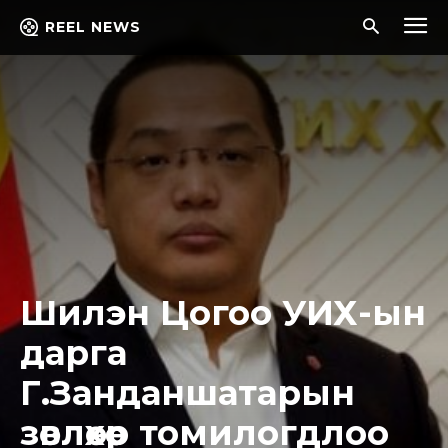
REEL NEWS
Шилэн Цогоо УИХ-ын
дарга
Г.Занданшатарын
зөвлөхөөр томилогдлоо