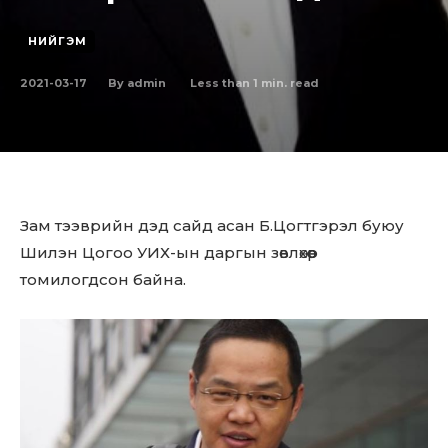
НИЙГЭМ
2021-03-17
Less than 1
min. read
By
admin
Зам тээврийн дэд сайд асан Б.Цогтгэрэл буюу
Шилэн Цогоо УИХ-ын даргын зөвлөхөөр
томилогдсон байна.