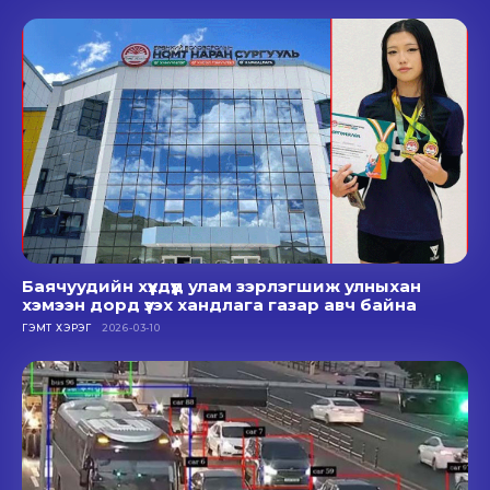
Баячуудийн хүүхдүүд улам зэрлэгшиж улныхан
хэмээн дорд үзэх хандлага газар авч байна
ГЭМТ ХЭРЭГ
2026-03-10