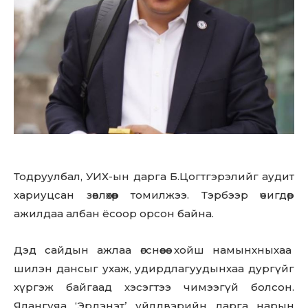
Тодруулбал, УИХ-ын дарга Б.Цогтгэрэлийг аудит
хариуцсан зөвлөхөөр томилжээ. Тэрбээр өчигдөр
ажилдаа албан ёсоор орсон байна.
Дэд сайдын ажлаа өгснөөсөө хойш намынхныхаа
шилэн дансыг ухаж, удирдлагуудынхаа дургүйг
хүргэж байгаад хэсэгтээ чимээгүй болсон.
Ялангуяа ‘Эрдэнэт’ үйлдвэрийн дарга нарын