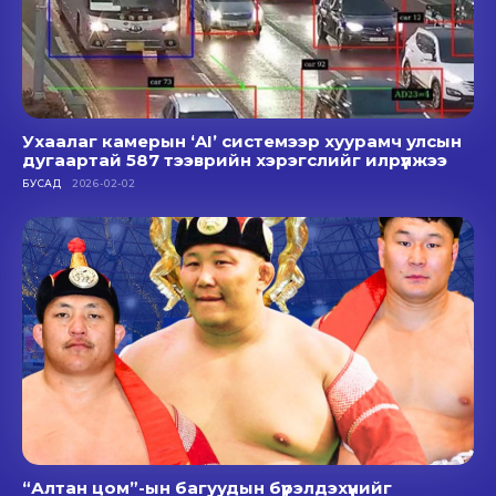
Ухаалаг камерын ‘AI’ системээр хуурамч улсын
дугаартай 587 тээврийн хэрэгслийг илрүүлжээ
БУСАД
2026-02-02
“Алтан цом”-ын багуудын бүрэлдэхүүнийг