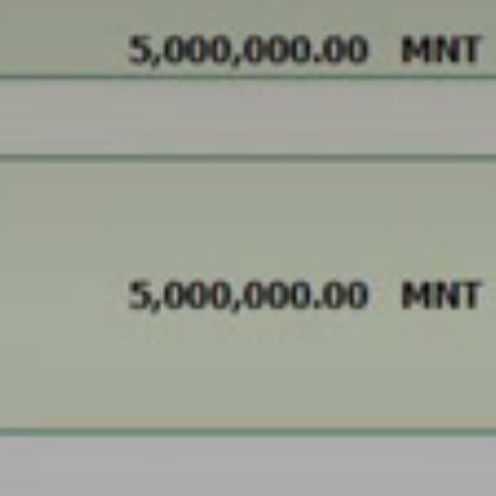
Don't miss out!
Sing up for our newsletter to stay in the loop