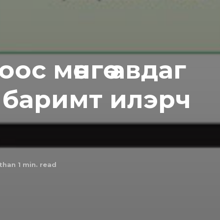
ос мөнгө авдаг
 баримт илэрч
than 1
min. read