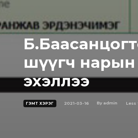
Б.Баасанцогто
шүүгч нарын
эхэллээ
By
admin
2021-03-16
Less 
ГЭМТ ХЭРЭГ