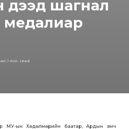
н дээд шагнал
’ медалиар
han 1
min. read
өр МУ-ын Хөдөлмөрийн баатар, Ардын эмч