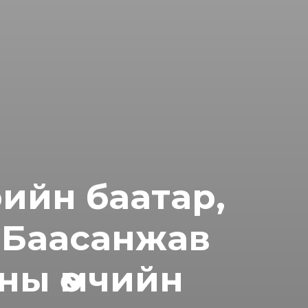
рийн баатар,
.Баасанжав
ны өмчийн