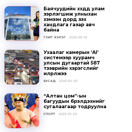
Баячуудийн хүүхдүүд улам
зэрлэгшиж улныхан
хэмээн дорд үзэх
хандлага газар авч
байна
ГЭМТ ХЭРЭГ
2026-03-10
Ухаалаг камерын ‘AI’
системээр хуурамч
улсын дугаартай 587
тээврийн хэрэгслийг
илрүүлжээ
БУСАД
2026-02-02
“Алтан цом”-ын
багуудын бүрэлдэхүүнийг
сугалаагаар тодруулна
СПОРТ
2025-10-20