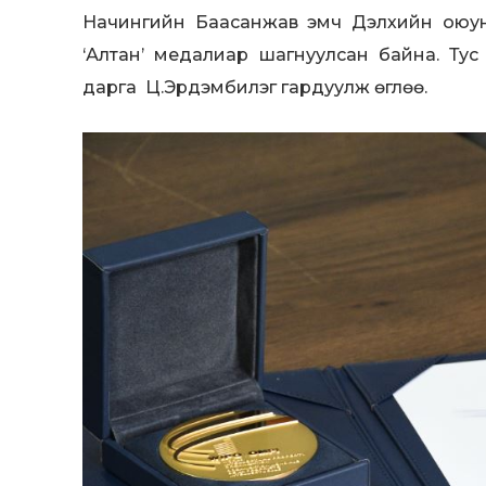
Начингийн Баасанжав эмч Дэлхийн оюу
‘Алтан’ медалиар шагнуулсан байна. Т
дарга Ц.Эрдэмбилэг гардуулж өглөө.