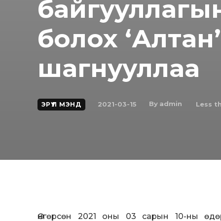
байгууллагы
болох ‘Алтан
шагнууллаа
By
admin
2021-03-15
Less t
ЭРҮҮЛ МЭНД
Өнгөрсөн 2021 оны 03 сарын 10-ны өд