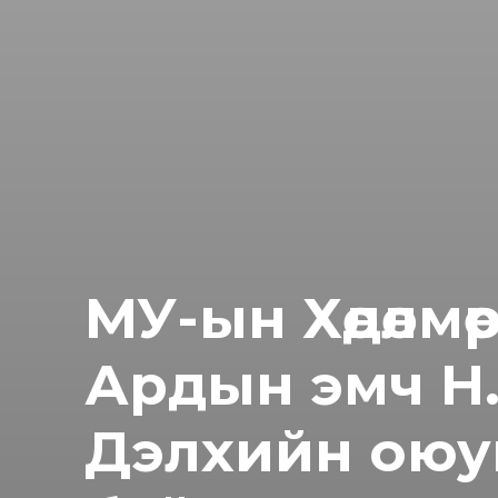
МУ-ын Хөдөлмө
Ардын эмч Н
Дэлхийн оюу