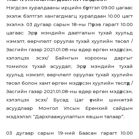
Нэгдсэн хуралдааны ирцийн бүртгэл 09.00 цагаас
эхэлж бэлтгэл хангагдмагц хуралдаан 10.00 цагт
эхэлнэ. 03 дугаар сарын 18-ны Пүрэв гарагт 10.00
цагаас: Эрүүл мэндийн даатгалын тухай хуульд
нэмэлт, өөрчлөлт оруулах тухай хуулийн төсөл /
Засгийн газар 2021.01.08-ны өдөр өргөн мэдүүлсэн,
хэлэлцэх эсэх/ Байнгын хорооны даргыг
томилох тухай асуудал; Эрүүл мэндийн тухай
хуульд нэмэлт, өөрчлөлт оруулах тухай хуулийн
төсөл болон хамт өргөн мэдүүлсэн хуулийн төслүүд /
Засгийн газар 2021.01.08-ны өдөр өргөн мэдүүлсэн,
хэлэлцэх эсэх/ Бусад Цаг үеийн шинжтэй
асуудлаар Монгол Улсын Ерөнхий сайдын
мэдээлэл: “Дархлаажуулалтын явцын талаар”.
03 дугаар сарын 19-ний Баасан гарагт 10.00