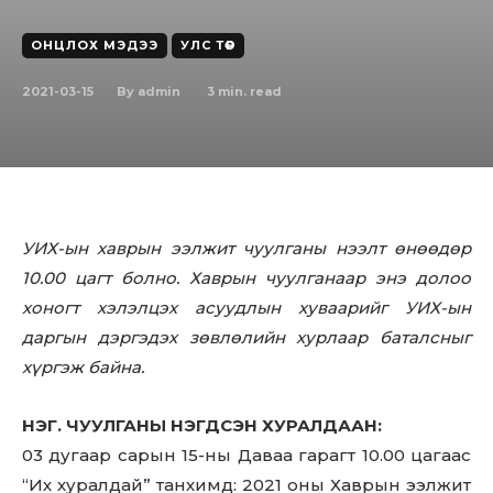
ОНЦЛОХ МЭДЭЭ
УЛС ТӨР
2021-03-15
3
min. read
By
admin
УИХ-ын хаврын ээлжит чуулганы нээлт өнөөдөр
10.00 цагт болно. Хаврын чуулганаар энэ долоо
хоногт хэлэлцэх асуудлын хуваарийг УИХ-ын
даргын дэргэдэх зөвлөлийн хурлаар баталсныг
хүргэж байна.
НЭГ. ЧУУЛГАНЫ НЭГДСЭН ХУРАЛДААН:
03 дугаар сарын 15-ны Даваа гарагт 10.00 цагаас
“Их хуралдай” танхимд: 2021 оны Хаврын ээлжит