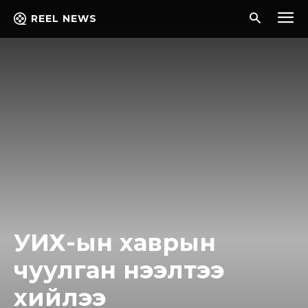
REEL NEWS
УИХ-ын хаврын
чуулган нээлтээ
хийлээ