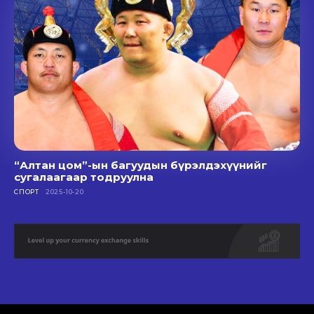
“Алтан цом”-ын багуудын бүрэлдэхүүнийг
сугалаагаар тодруулна
СПОРТ
2025-10-20