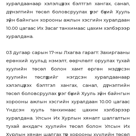
хуралдаанаар хэлэлцүүлэх бэлтгэл хангах, санал,
дүгнэлтийн төсөл боловсруулах үүрэг бүхий Хууль
зүйн байнгын хорооны ажлын хэсгийн хуралдаан
10.00 цагаас Их Засаг танхимаас цахим хэлбэрээр
хуралдана.
03 дугаар сарын 17-ны Лхагва гарагт: Захиргааны
ерөнхий хуульд нэмэлт, өөрчлөлт оруулах тухай
хуулийн төсөл болон хамт өргөн мэдүүлсэн
хуулийн төслүүдийг нэгдсэн хуралдаанаар
хэлэлцүүлэх бэлтгэл хангах, санал, дүгнэлтийн
төсөл боловсруулах үүрэг бүхий Хууль зүйн байнгын
хорооны ажлын хэсгийн хуралдаан 10.00 цагаас
Үндсэн хууль танхимаас цахим хэлбэрээр
хуралдана. Улсын Их Хурлын хяналт шалгалтын
тухай анхдагч хуулийн төсөл болон Улсын Их
Хурлын хянан шалгах түр хорооны хуулийн төсөл