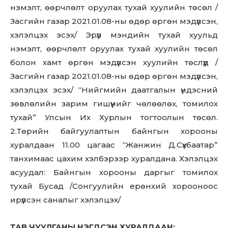
out!
нэмэлт, өөрчлөлт оруулах тухай хуулийн төсөл /
Sing up for our newsletter
Засгийн газар 2021.01.08-ны өдөр өргөн мэдүүлсэн,
to stay in the loop.
хэлэлцэх эсэх/ Эрүүл мэндийн тухай хуульд
нэмэлт, өөрчлөлт оруулах тухай хуулийн төсөл
SUBSCRIBE
болон хамт өргөн мэдүүлсэн хуулийн төслүүд /
Засгийн газар 2021.01.08-ны өдөр өргөн мэдүүлсэн,
хэлэлцэх эсэх/ “Нийгмийн даатгалын үндэсний
зөвлөлийн зарим гишүүнийг чөлөөлөх, томилох
тухай” Улсын Их Хурлын тогтоолын төсөл.
2.Төрийн байгуулалтын байнгын хорооны
хуралдаан 11.00 цагаас “Жанжин Д.Сүхбаатар”
танхимаас цахим хэлбэрээр хуралдана. Хэлэлцэх
асуудал: Байнгын хорооны даргыг томилох
тухай Бусад /Сонгуулийн ерөнхий хорооноос
ирүүлсэн саналыг хэлэлцэх/
ТАВ.ЧУУЛГАНЫ НЭГДСЭН ХУРАЛДААН: