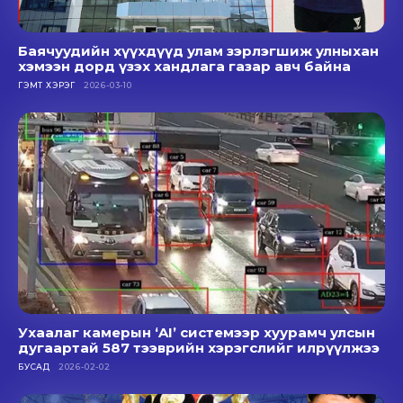
Баячуудийн хүүхдүүд улам зэрлэгшиж улныхан
хэмээн дорд үзэх хандлага газар авч байна
ГЭМТ ХЭРЭГ
2026-03-10
Ухаалаг камерын ‘AI’ системээр хуурамч улсын
дугаартай 587 тээврийн хэрэгслийг илрүүлжээ
БУСАД
2026-02-02