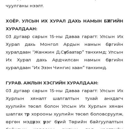
чуулганы нээлт.
ХОЁР. УЛСЫН ИХ ХУРАЛ ДАХЬ НАМЫН БҮЛГИЙН
ХУРАЛДААН:
03 дугаар сарын 15-ны Даваа гарагт: Улсын Их
Хурал дахь Монгол Ардын намын бүлгийн
хуралдаан “Жанжин Д.Сүхбаатар” танхимд; Улсын
Их Хурал дахь Ардчилсан намын бүлгийн
хуралдаан “Их Эзэн Чингис хаан” танхимд.
ГУРАВ. АЖЛЫН ХЭСГИЙН ХУРАЛДААН:
03 дугаар сарын 15-ны Даваа гарагт: Улсын Их
Хурлын хяналт шалгалтын тухай анхдагч
хуулийн төсөл болон Улсын Их Хурлын хянан
шалгах түр хорооны хуулийн төсөл боловсруулж,
өргөн мэдүүлэх үүрэг бүхий Төрийн байгуулалтын