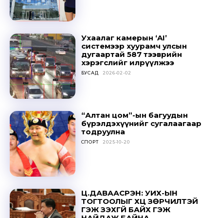
Ухаалаг камерын ‘AI’
системээр хуурамч улсын
дугаартай 587 тээврийн
хэрэгслийг илрүүлжээ
БУСАД
2026-02-02
“Алтан цом”-ын багуудын
бүрэлдэхүүнийг сугалаагаар
тодруулна
СПОРТ
2025-10-20
Ц.ДАВААСҮРЭН: УИХ-ЫН
ТОГТООЛЫГ ҮХЦ ЗӨРЧИЛТЭЙ
ГЭЖ ҮЗЭХГҮЙ БАЙХ ГЭЖ
НАЙДАЖ БАЙНА