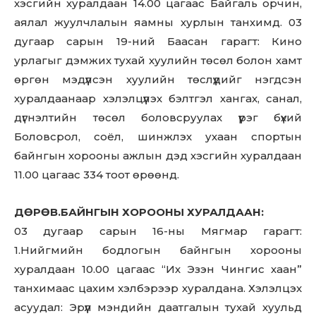
хэсгийн хуралдаан 14.00 цагаас Байгаль орчин,
аялал жуулчлалын яамны хурлын танхимд. 03
дугаар сарын 19-ний Баасан гарагт: Кино
урлагыг дэмжих тухай хуулийн төсөл болон хамт
өргөн мэдүүлсэн хуулийн төслүүдийг нэгдсэн
хуралдаанаар хэлэлцүүлэх бэлтгэл хангах, санал,
дүгнэлтийн төсөл боловсруулах үүрэг бүхий
Боловсрол, соёл, шинжлэх ухаан спортын
байнгын хорооны ажлын дэд хэсгийн хуралдаан
11.00 цагаас 334 тоот өрөөнд.
ДӨРӨВ.БАЙНГЫН ХОРООНЫ ХУРАЛДААН:
03 дугаар сарын 16-ны Мягмар гарагт:
1.Нийгмийн бодлогын байнгын хорооны
хуралдаан 10.00 цагаас “Их Эзэн Чингис хаан”
Don't miss
танхимаас цахим хэлбэрээр хуралдана. Хэлэлцэх
асуудал: Эрүүл мэндийн даатгалын тухай хуульд