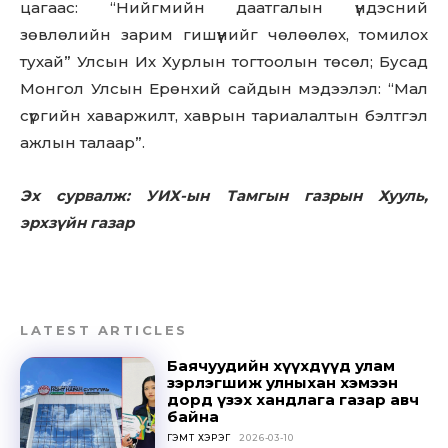
цагаас: “Нийгмийн даатгалын үндэсний
зөвлөлийн зарим гишүүнийг чөлөөлөх, томилох
тухай” Улсын Их Хурлын тогтоолын төсөл; Бусад
Монгол Улсын Ерөнхий сайдын мэдээлэл: “Мал
сүргийн хаваржилт, хаврын тариалалтын бэлтгэл
ажлын талаар”.
Эх сурвалж: УИХ-ын Тамгын газрын Хууль,
эрхзүйн газар
LATEST ARTICLES
Баячуудийн хүүхдүүд улам
зэрлэгшиж улныхан хэмээн
дорд үзэх хандлага газар авч
байна
ГЭМТ ХЭРЭГ
2026-03-10