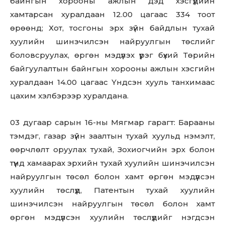
байнгын хорооны ажлын дэд хэсгүүдийн
хамтарсан хуралдаан 12.00 цагаас 334 тоот
өрөөнд; Хот, тосгоны эрх зүйн байдлын тухай
хуулийн шинэчилсэн найруулгын төслийг
боловсруулах, өргөн мэдүүлэх үүрэг бүхий Төрийн
байгуулалтын байнгын хорооны ажлын хэсгийн
хуралдаан 14.00 цагаас Үндсэн хууль танхимаас
цахим хэлбэрээр хуралдана.
03 дугаар сарын 16-ны Мягмар гарагт: Барааны
тэмдэг, газар зүйн заалтын тухай хуульд нэмэлт,
өөрчлөлт оруулах тухай, Зохиогчийн эрх болон
түүнд хамаарах эрхийн тухай хуулийн шинэчилсэн
найруулгын төсөл болон хамт өргөн мэдүүлсэн
хуулийн төслүүд, Патентын тухай хуулийн
шинэчилсэн найруулгын төсөл болон хамт
өргөн мэдүүлсэн хуулийн төслүүдийг нэгдсэн