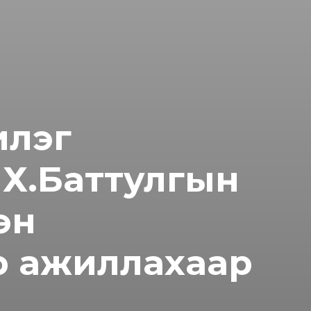
илэг
 Х.Баттулгын
эн
р ажиллахаар