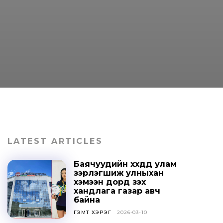
LATEST ARTICLES
Баячуудийн хүүхдүүд улам
зэрлэгшиж улныхан
хэмээн дорд үзэх
хандлага газар авч
байна
ГЭМТ ХЭРЭГ
2026-03-10