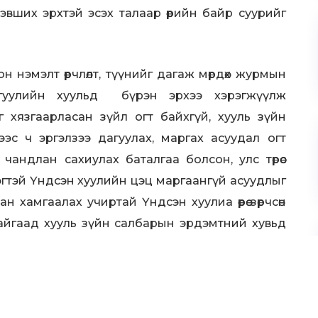
эвших эрхтэй эсэх талаар өөрийн байр суурийг
 нэмэлт өөрчлөлт, түүнийг дагаж мөрдөх журмын
нгуулийн хуульд бүрэн эрхээ хэрэгжүүлж
г хязгаарласан зүйл огт байхгүй
, хууль зүйн
эс ч эргэлзээ дагуулах, маргах асуудал огт
чандлан сахиулах баталгаа болсон, улс төрөөс
эгтэй Үндсэн хуулийн цэц маргаангүй асуудлыг
 хамгаалах учиртай Үндсэн хуулиа өөрөө зөрчсөн
айгаад хууль зүйн салбарын эрдэмтний хувьд
айна.
үмний эрх, эрх чөлөөний баталгаа, хамгаалалт
 өнцгөөр тайлбарлаж, бүдүүлгээр хэрэгжүүлж