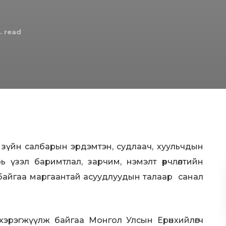
. read
ь зүйн салбарын эрдэмтэн, судлаач, хуульчдын
рь үзэл баримтлал, зарчим, нэмэлт өөрчлөлтийн
 байгаа маргаантай асуудлуудын талаар санал
хэрэгжүүлж байгаа Монгол Улсын Ерөнхийлөгч