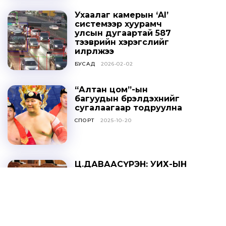
Ухаалаг камерын ‘AI’
системээр хуурамч
улсын дугаартай 587
тээврийн хэрэгслийг
илрүүлжээ
БУСАД
2026-02-02
“Алтан цом”-ын
багуудын бүрэлдэхүүнийг
сугалаагаар тодруулна
СПОРТ
2025-10-20
Ц.ДАВААСҮРЭН: УИХ-ЫН
ТОГТООЛЫГ ҮХЦ
ЗӨРЧИЛТЭЙ ГЭЖ
ҮЗЭХГҮЙ БАЙХ ГЭЖ
НАЙДАЖ БАЙНА
ОНЦЛОХ МЭДЭЭ
2025-10-20