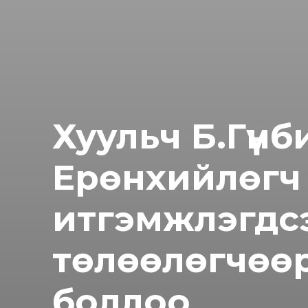
Хуульч Б.Гүнб
Ерөнхийлөгч
итгэмжлэгдс
төлөөлөгчөө
боллоо