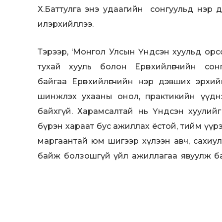
Х.Баттулга энэ удаагийн сонгуульд нэр д
илэрхийллээ.
Тэрээр, ‘Монгол Улсын Үндсэн хуульд орсон
тухай хууль болон Ерөнхийлөгчийн со
байгаа
Ерөнхийлөгчийн нэр дэвших эрхий
шинжлэх ухааны онол, практикийн үүднэ
байхгүй. Харамсалтай нь Үндсэн хуулийг 
бүрэн хараат бус ажиллах ёстой, тийм үүр
маргаантай юм шигээр хүлээн авч, сахиулан
байж болзошгүй үйл ажиллагаа явуулж б
сэтгэл дундуур нэн шүүмжлэлтэй хандаж б
Улс орны тусгаар тогтнол, Монголын ард т
болж байдаг Үндсэн хуулийг улс төрийн