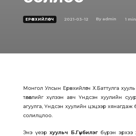
By
admin
2021-03-12
1
min
ЕРӨНХИЙЛӨГЧ
Монгол Улсын Ерөнхийлөгч Х.Баттулга хуул
төлөөллийг хүлээн авч Үндсэн хуулийн суу
агуулга, Үндсэн хуулийн цэцээр хянагдаж
солилцлоо.
Энэ үеэр
хуульч Б.Гүнбилэг
бүрэн эрхээ 