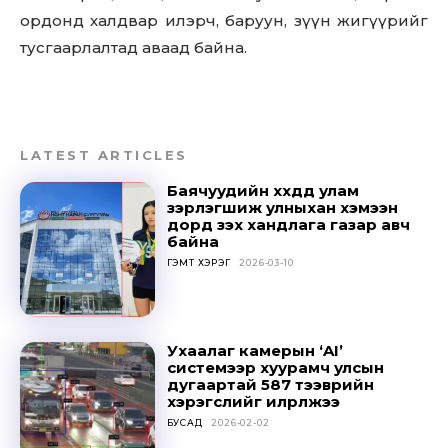
ордонд халдвар илэрч, баруун, зүүн жигүүрийг
тусгаарлалтад аваад байна.
LATEST ARTICLES
Баячуудийн хүүхдүүд улам
зэрлэгшиж улныхан хэмээн
дорд үзэх хандлага газар авч
байна
ГЭМТ ХЭРЭГ
2026-03-10
Ухаалаг камерын ‘AI’
системээр хуурамч улсын
дугаартай 587 тээврийн
хэрэгслийг илрүүлжээ
БУСАД
2026-02-02