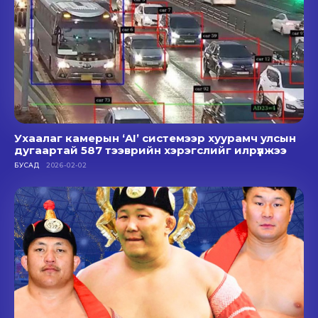
Ухаалаг камерын ‘AI’ системээр хуурамч улсын
дугаартай 587 тээврийн хэрэгслийг илрүүлжээ
БУСАД
2026-02-02