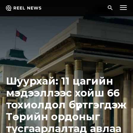
REEL NEWS
Шуурхай: 11 цагийн
мэдээллээс хойш 66
тохиолдол бүртгэгдэж
Төрийн ордоныг
тусгаарлалтад авлаа