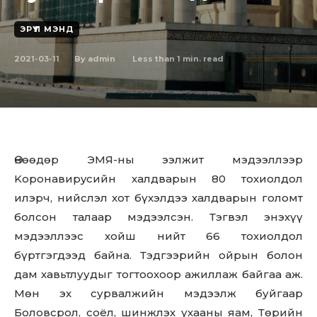
ЭРҮҮЛ МЭНД
2021-03-11
Less than 1
min. read
By
admin
Өнөөдөр ЭМЯ-ны ээлжит мэдээллээр
Kopoнaвиpycийн халдварын 80 тохиолдол
илэрч, нийслэл хот бүхэлдээ халдварын голомт
болсон талаар мэдээлсэн. Тэгвэл энэхүү
мэдээллээс хойш нийт 66 тохиолдол
бүртгэгдээд байна. Тэдгээрийн ойрын болон
дам хавьтлуудыг тогтоохоор ажиллаж байгаа аж.
Мөн эх сурвалжийн мэдээлж буйгаар
Боловсрол, соёл, шинжлэх ухааны яам, Төрийн