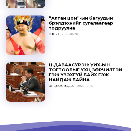
“Алтан цом”-ын багуудын
бүрэлдэхүүнийг сугалаагаар
Don't miss
тодруулна
СПОРТ
2025-10-20
out!
Sing up for our newsletter
to stay in the loop.
Ц.ДАВААСҮРЭН: УИХ-ЫН
ТОГТООЛЫГ ҮХЦ ЗӨРЧИЛТЭЙ
SUBSCRIBE
ГЭЖ ҮЗЭХГҮЙ БАЙХ ГЭЖ
НАЙДАЖ БАЙНА
ОНЦЛОХ МЭДЭЭ
2025-10-20