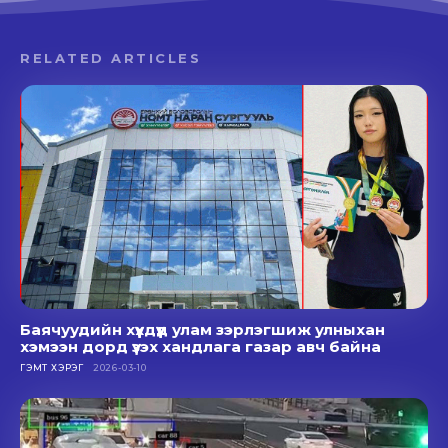
RELATED ARTICLES
Баячуудийн хүүхдүүд улам зэрлэгшиж улныхан
хэмээн дорд үзэх хандлага газар авч байна
ГЭМТ ХЭРЭГ
2026-03-10