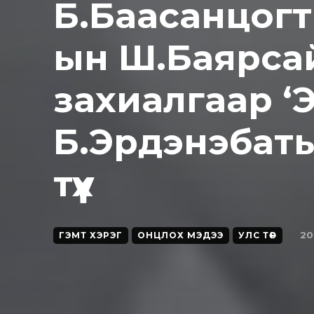
Б.Баасанцогт
ын Ш.Баярса
захиалгаар ‘
Б.Эрдэнэбат
түүх
20
ГЭМТ ХЭРЭГ
ОНЦЛОХ МЭДЭЭ
УЛС ТӨР