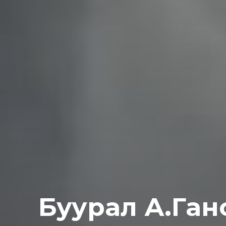
Буурал А.Ганс