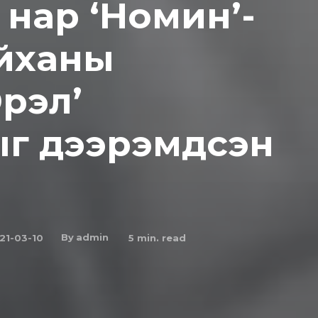
 нар ‘Номин’-
йханы
Эрэл’
ыг дээрэмдсэн
By
admin
21-03-10
5
min. read