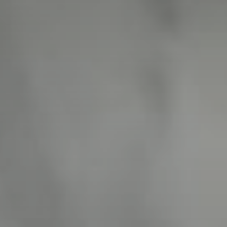
Don't miss out!
Sing up for our newsletter to stay in the loop