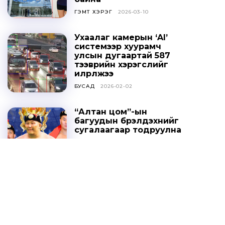
ГЭМТ ХЭРЭГ
2026-03-10
Ухаалаг камерын ‘AI’
системээр хуурамч
улсын дугаартай 587
тээврийн хэрэгслийг
илрүүлжээ
БУСАД
2026-02-02
“Алтан цом”-ын
багуудын бүрэлдэхүүнийг
сугалаагаар тодруулна
СПОРТ
2025-10-20
Ц.ДАВААСҮРЭН: УИХ-ЫН
ТОГТООЛЫГ ҮХЦ
ЗӨРЧИЛТЭЙ ГЭЖ
ҮЗЭХГҮЙ БАЙХ ГЭЖ
НАЙДАЖ БАЙНА