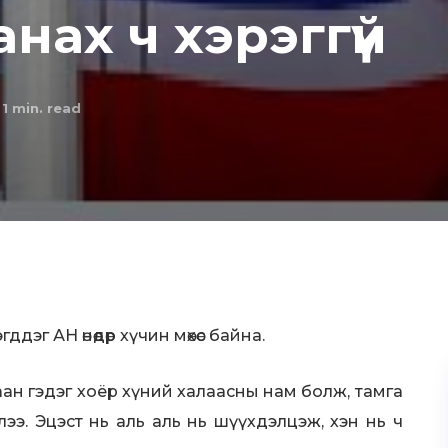
нах ч хэрэггүй
 1
min. read
дэг АН өнөөдөр хүчин мөхөс байна.
аан гэдэг хоёр хүний халаасны нам болж, тамга
ээ. Эцэст нь аль аль нь шүүхдэлцэж, хэн нь ч