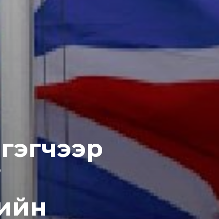
 гэгчээр
’
ийн