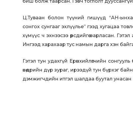
биш болж таарсан. Гэвч тоглолт дууссангүй
Ц.Туваан болон түүний гишүүд “АН-ынх
сонгох сунгааг эхлүүлье” гээд хугацаа товл
хүмүүс ч эхнээсээ өөрсдийгөө зарласан. Гэтэ
Ингээд харахаар тус намын дарга хэн байга
Гэтэл тун удахгүй Ерөнхийлөгчийн сонгууль б
өнөөдрийн дүр зураг, ирээдүй тун бүрхэг ба
дэмжигчдийн итгэл шалдаа буутал унасан ү
Өнөөг хүртэл хөл толгой нь олдохгүй байгаа
хэрэггүй боллоо.
Эх сурвалж: shuurhai.mn Г.ОЧИР