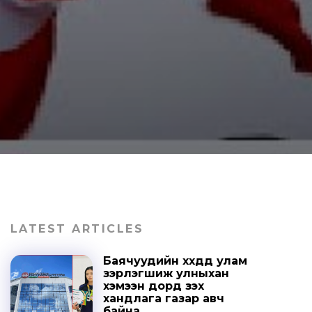
LATEST ARTICLES
Баячуудийн хүүхдүүд улам
зэрлэгшиж улныхан
хэмээн дорд үзэх
хандлага газар авч
байна