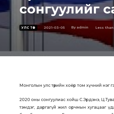
сонгуулийг са
By
admin
2021-03-05
Less than
УЛС ТӨР
Монголын улс төрийн хоёр том хүчний нэг гэгд
2020 оны сонгуулиас хойш С.Эрдэнэ, Ц.Тув
тэмдэг, даргагүй жил орчмын хугацааг үдл