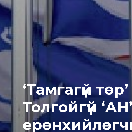
‘Тамгагүй төр’
Толгойгүй ‘АН
ерөнхийлөгч