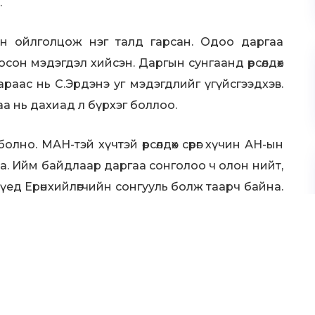
.
ан ойлголцож нэг талд гарсан. Одоо даргаа
осон мэдэгдэл хийсэн. Даргын сунгаанд өрсөлдөх
л араас нь С.Эрдэнэ уг мэдэгдлийг үгүйсгээдхэв.
а нь дахиад л бүрхэг боллоо.
олно. МАН-тэй хүчтэй өрсөлдөх сөрөг хүчин АН-ын
йна. Ийм байдлаар даргаа сонголоо ч олон нийт,
ед Ерөнхийлөгчийн сонгууль болж таарч байна.
 АН-ын хувьд Ерөнхийлөгчийн сонгуулийг санах ч