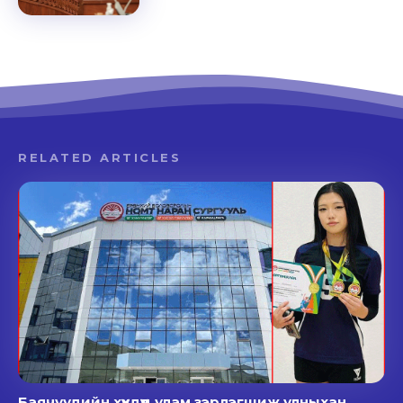
RELATED ARTICLES
Баячуудийн хүүхдүүд улам зэрлэгшиж улныхан