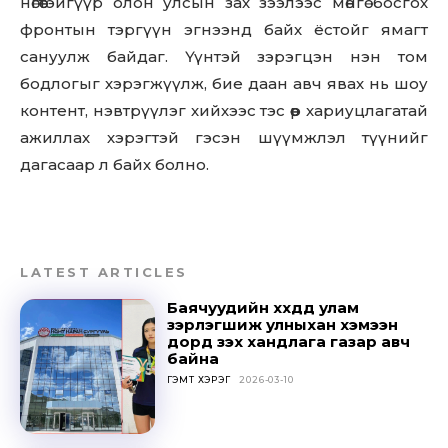
нөгөөтэйгүүр олон улсын зах зээлээс мөнгө босгох
фронтын тэргүүн эгнээнд байх ёстойг ямагт
сануулж байдаг. Үүнтэй зэрэгцэн нэн том
бодлогыг хэрэгжүүлж, бие даан авч явах нь шоу
контент, нэвтрүүлэг хийхээс тэс өөр хариуцлагатай
ажиллах хэрэгтэй гэсэн шүүмжлэл түүнийг
дагасаар л байх болно.
LATEST ARTICLES
Баячуудийн хүүхдүүд улам
зэрлэгшиж улныхан хэмээн
дорд үзэх хандлага газар авч
байна
Don't miss
ГЭМТ ХЭРЭГ
2026-03-10
out!