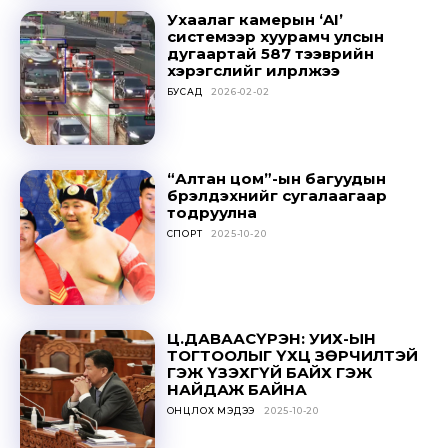
Sing up for our newsletter
Ухаалаг камерын ‘AI’
to stay in the loop.
системээр хуурамч улсын
дугаартай 587 тээврийн
хэрэгслийг илрүүлжээ
SUBSCRIBE
БУСАД
2026-02-02
“Алтан цом”-ын багуудын
бүрэлдэхүүнийг сугалаагаар
тодруулна
СПОРТ
2025-10-20
Ц.ДАВААСҮРЭН: УИХ-ЫН
ТОГТООЛЫГ ҮХЦ ЗӨРЧИЛТЭЙ
ГЭЖ ҮЗЭХГҮЙ БАЙХ ГЭЖ
НАЙДАЖ БАЙНА
ОНЦЛОХ МЭДЭЭ
2025-10-20