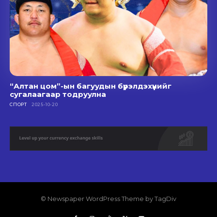
“Алтан цом”-ын багуудын бүрэлдэхүүнийг
сугалаагаар тодруулна
СПОРТ
2025-10-20
© Newspaper WordPress Theme by TagDiv