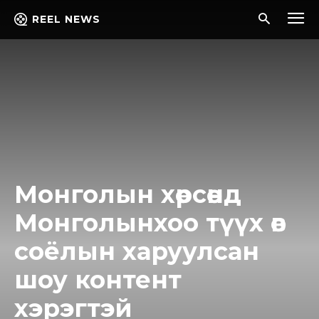
REEL NEWS
Монголын хөрсөнд
Монголынхоо түүх өв
соёлын харуулсан
шоу контент
хэрэгтэй