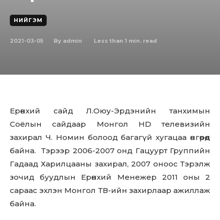
НИЙГЭМ
2021-03-05
Less than 1
min. read
By
admin
Ерөнхий сайд Л.Оюу-Эрдэнийн танхимын
Соёлын сайдаар Монгол HD телевизийн
захирал Ч. Номин болоод багагүй хугацаа өнгөрөөд
байна. Тэрээр 2006-2007 онд Гацуурт Группийн
Гадаад Харилцааны захирал, 2007 оноос Тэрэлж
зочид буудлын Ерөнхий Менежер 2011 оны 2
сараас эхлэн Монгол ТВ-ийн захирлаар ажиллаж
байна.