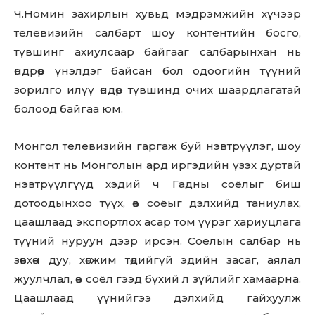
Ч.Номин захирлын хувьд мэдрэмжийн хүчээр
телевизийн салбарт шоу контентийн босго,
түвшинг ахиулсаар байгааг салбарынхан нь
өндрөөр үнэлдэг байсан бол одоогийн түүний
зорилго илүү өндөр түвшинд очих шаардлагатай
болоод байгаа юм.
Монгол телевизийн гаргаж буй нэвтрүүлэг, шоу
контент нь Монголын ард иргэдийн үзэх дуртай
нэвтрүүлгүүд хэдий ч Гадны соёлыг биш
дотоодынхоо түүх, өв соёыг дэлхийд таниулах,
цаашлаад экспортлох асар том үүрэг хариуцлага
түүний нуруун дээр ирсэн. Соёлын салбар нь
зөвхөн дуу, хөгжим төдийгүй эдийн засаг, аялал
жуулчлал, өв соёл гээд бүхий л зүйлийг хамаарна.
Цаашлаад үүнийгээ дэлхийд гайхуулж