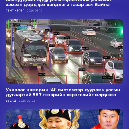
хэмээн дорд үзэх хандлага газар авч байна
ГЭМТ ХЭРЭГ
2026-03-10
Ухаалаг камерын ‘AI’ системээр хуурамч улсын
дугаартай 587 тээврийн хэрэгслийг илрүүлжээ
БУСАД
2026-02-02