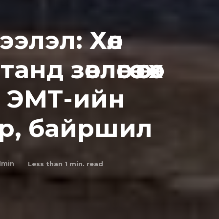
элэл: Хөл
д зөвлөгөө өгөх
н ЭМТ-ийн
ар, байршил
dmin
Less than 1
min. read