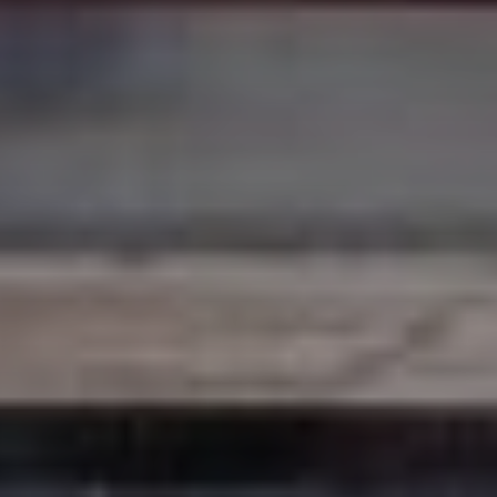
Don't miss out!
Sing up for our newsletter to stay in the loop