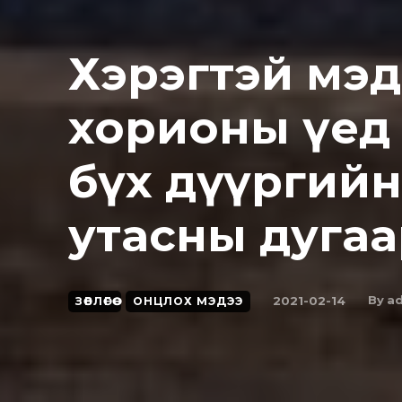
Хэрэгтэй мэдэ
хорионы үед тан
бүх дүүргий
утасны дуга
By
a
2021-02-14
ЗӨВЛӨГӨӨ
ОНЦЛОХ МЭДЭЭ