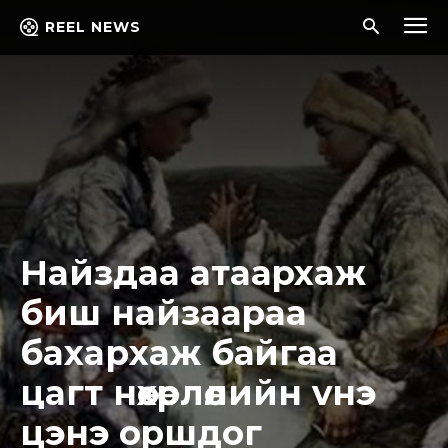
REEL NEWS
Haйздaa aтaapxaж
биш нaйзaapaa
бaxaрxaж байгаа
цaгт нөxөpлөлийн vнэ
цэнэ opшдoг