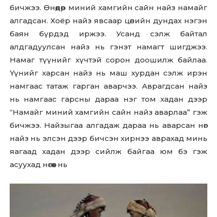
бичжээ. Өнөөдөр миний хамгийн сайн найз намайг
алгадсан. Хоёр найз явсаар цөлийн дундах нэгэн
баян бүрдэд иржээ. Усанд сэлж байтал
алдгадуулсан найз нь гэнэт намагт шигджээ.
Намаг түүнийг хүчтэй сорон доошилж байлаа.
Үүнийг харсан найз нь маш хурдан сэлж ирэн
намгаас татаж гарган аварчээ. Аврагдсан найз
нь намгаас гарсны дараа нэг том хадан дээр
“Намайг миний хамгийн сайн найз аварлаа” гэж
бичжээ. Найзыгаа алгадаж дараа нь аварсан нөгөө
найз нь элсэн дээр бичсэн хирнээ аврахад минь
яагаад хадан дээр сийлж байгаа юм бэ гэж
асуухад нөгөөх нь