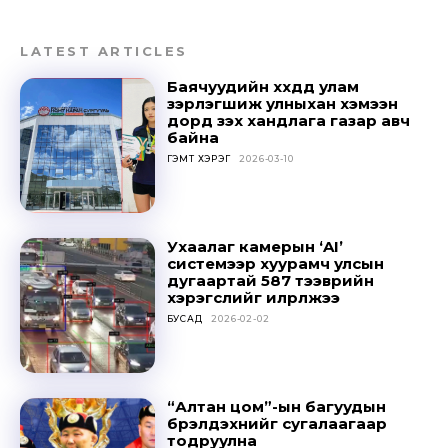
LATEST ARTICLES
Баячуудийн хүүхдүүд улам
зэрлэгшиж улныхан хэмээн
дорд үзэх хандлага газар авч
байна
ГЭМТ ХЭРЭГ
2026-03-10
Ухаалаг камерын ‘AI’
системээр хуурамч улсын
дугаартай 587 тээврийн
хэрэгслийг илрүүлжээ
БУСАД
2026-02-02
“Алтан цом”-ын багуудын
бүрэлдэхүүнийг сугалаагаар
тодруулна