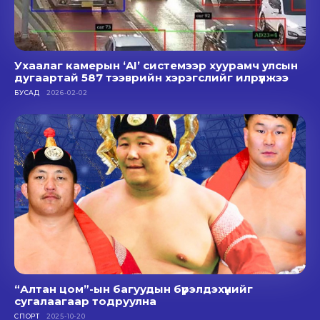
Ухаалаг камерын ‘AI’ системээр хуурамч улсын
дугаартай 587 тээврийн хэрэгслийг илрүүлжээ
БУСАД
2026-02-02
“Алтан цом”-ын багуудын бүрэлдэхүүнийг
сугалаагаар тодруулна
СПОРТ
2025-10-20