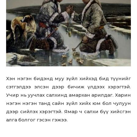
Хэн нэгэн бидэнд муу зүйл хийхэд бид түүнийг
Don't miss
сэтгэлдээ элсэн дээр бичиж үлдээх хэрэгтэй.
out!
Учир нь уучлах салхинд амархан арилдаг. Харин
нэгэн нэгэн танд сайн зүйл хийх юм бол чулуун
Sing up for our newsletter
to stay in the loop.
дээр сийлэх хэрэгтэй. Ямар ч салхи бүү хийсгэн
алга болгог гэсэн гэжээ.
SUBSCRIBE