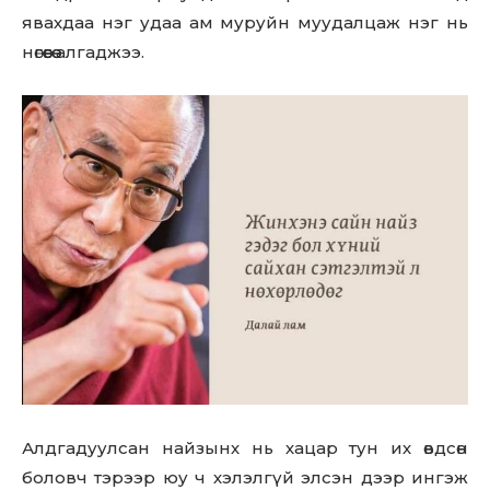
явахдаа нэг удаа ам муруйн муудалцаж нэг нь
нөгөөөгөө алгаджээ.
Алдгадуулсан найзынх нь хацар тун их өвдсөн
боловч тэрээр юу ч хэлэлгүй элсэн дээр ингэж