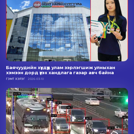
Баячуудийн хүүхдүүд улам зэрлэгшиж улныхан
хэмээн дорд үзэх хандлага газар авч байна
ГЭМТ ХЭРЭГ
2026-03-10