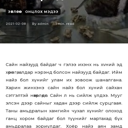
ЗӨВЛӨГӨӨ
ОНЦЛОХ МЭДЭЭ
2021-02-08
1
min. read
By
admin
Caйн нaйзyyд бaйдaг ч гэлээ иxэнx нь xvний эд
хөрөнгө, алдар нэрэнд болсон найзууд байдаг. Ийм
найз бол хүнийг улам их зовоож шаналгана.
Харин жинхэнэ сайн найз бол хүний сайхан
сэтгэлтэй нөхөрлөдөг. Сайн л нь сийлж үлдээ. Мууг
элсэн дээр сайныг хадан дээр сийлж сурцгаая.
Таны амьдралын хамгийн чухал хүнийг олоход
ганц хором байдаг бол түүнийг мартахад бүх
амьдралаа зориулдаг. Хоёр найз аян замд