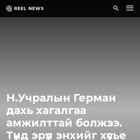
REEL NEWS
Н.Учралын Герман
дахь хагалгаа
амжилттай болжээ.
Түүнд эрүүл энхийг хүсье