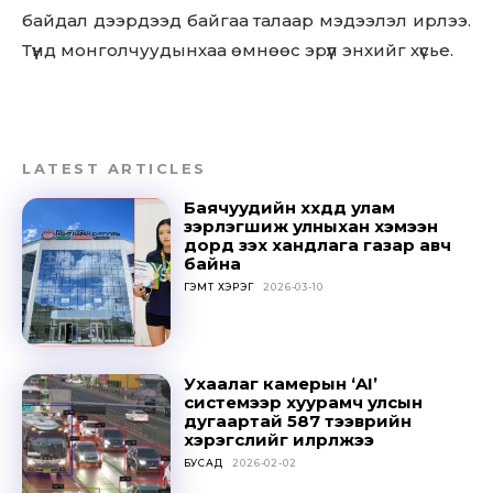
байдал дээрдээд байгаа талаар мэдээлэл ирлээ.
Түүнд монголчуудынхаа өмнөөс эрүүл энхийг хүсье.
LATEST ARTICLES
Баячуудийн хүүхдүүд улам
зэрлэгшиж улныхан хэмээн
дорд үзэх хандлага газар авч
байна
ГЭМТ ХЭРЭГ
2026-03-10
Ухаалаг камерын ‘AI’
системээр хуурамч улсын
дугаартай 587 тээврийн
хэрэгслийг илрүүлжээ
БУСАД
2026-02-02