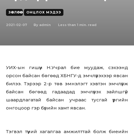
ЗӨВЛӨГӨӨ
ОНЦЛОХ МЭДЭЭ
2021-02-07
Less than 1
min. read
By
admin
УИХ-ын гишүүн Н.Учрал бие муудаж, сэхээнд
орсон байсан бөгөөд ХБНГУ-д эмчлүүлэхээр явсан
билээ. Тэрээр 2-р төв эмнэлэгт хэвтэн эмчлүүлж
байсан бөгөөд гадаадад эмчлүүлэх зайлшгүй
шаардлагатай байсан учраас тусгай үүргийн
онгоцоор гэр бүлийн хамт явсан.
Тэгвэл түүний хагалгаа амжилттай болж биеийн