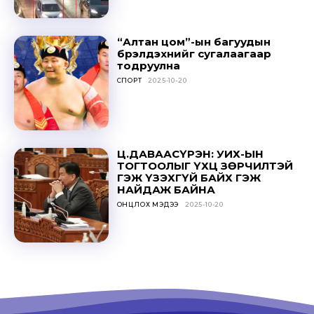
“Алтан цом”-ын багуудын
бүрэлдэхүүнийг сугалаагаар
Don't miss
тодруулна
СПОРТ
2025-10-20
out!
Sing up for our newsletter
to stay in the loop.
Ц.ДАВААСҮРЭН: УИХ-ЫН
ТОГТООЛЫГ ҮХЦ ЗӨРЧИЛТЭЙ
SUBSCRIBE
ГЭЖ ҮЗЭХГҮЙ БАЙХ ГЭЖ
НАЙДАЖ БАЙНА
ОНЦЛОХ МЭДЭЭ
2025-10-20