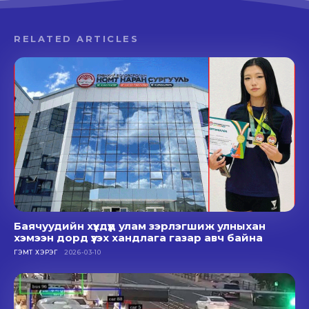
RELATED ARTICLES
Баячуудийн хүүхдүүд улам зэрлэгшиж улныхан
хэмээн дорд үзэх хандлага газар авч байна
ГЭМТ ХЭРЭГ
2026-03-10