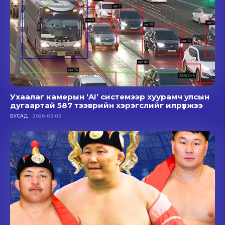
Ухаалаг камерын ‘AI’ системээр хуурамч улсын
дугаартай 587 тээврийн хэрэгслийг илрүүлжээ
БУСАД
2026-02-02