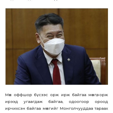
Мөн оффшор бүсээс орж ирж байгаа мөнгө, орж
ирээд угаагдаж байгаа, одоогоор ороод
ирчихсэн байгаа мөнгийг Монголчууддаа тараах