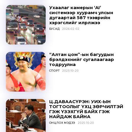
Sing up for our newsletter
Ухаалаг камерын ‘AI’
to stay in the loop.
системээр хуурамч улсын
дугаартай 587 тээврийн
хэрэгслийг илрүүлжээ
SUBSCRIBE
БУСАД
2026-02-02
“Алтан цом”-ын багуудын
бүрэлдэхүүнийг сугалаагаар
тодруулна
СПОРТ
2025-10-20
Ц.ДАВААСҮРЭН: УИХ-ЫН
ТОГТООЛЫГ ҮХЦ ЗӨРЧИЛТЭЙ
ГЭЖ ҮЗЭХГҮЙ БАЙХ ГЭЖ
НАЙДАЖ БАЙНА
ОНЦЛОХ МЭДЭЭ
2025-10-20