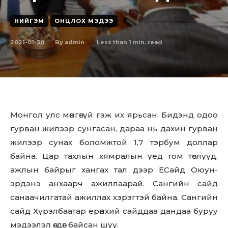
НИЙГЭМ
ОНЦЛОХ МЭДЭЭ
2021-01-30
Less than 1
min. read
By
admin
Монгол улс мөнгөгүй гэж их ярьсан. Бидэнд одоо
гурван жилээр сунгасан, дараа нь дахин гурван
жилээр сунах боломжтой 1,7 тэрбум доллар
байна. Цар тахлын хямралын үед том төслүүд,
ажлын байрыг хангах тал дээр ЕСайд Оюун-
эрдэнэ анхаарч ажиллаарай. Сангийн сайд
санаачилгатай ажиллах хэрэгтэй байна. Сангийн
сайд Хүрэлбаатар ерөнхий сайддаа дандаа буруу
мэдээлэл өгдөг байсан шүү.