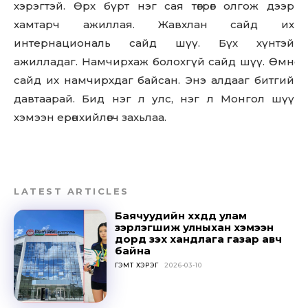
хэрэгтэй. Өрх бүрт нэг сая төгрөг олгож дээр
хамтарч ажиллая. Жавхлан сайд их
интернациональ сайд шүү. Бүх хүнтэй
ажилладаг. Намчирхаж болохгүй сайд шүү. Өмнө
сайд их намчирхдаг байсан. Энэ алдааг битгий
давтаарай. Бид нэг л улс, нэг л Монгол шүү
хэмээн ерөнхийлөгч захьлаа.
LATEST ARTICLES
Баячуудийн хүүхдүүд улам
зэрлэгшиж улныхан хэмээн
дорд үзэх хандлага газар авч
байна
Don't miss
ГЭМТ ХЭРЭГ
2026-03-10
out!