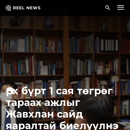
REEL NEWS
Өрх бүрт 1 сая төгрөг
тараах ажлыг
Жавхлан сайд
яаралтай биелүүлнэ