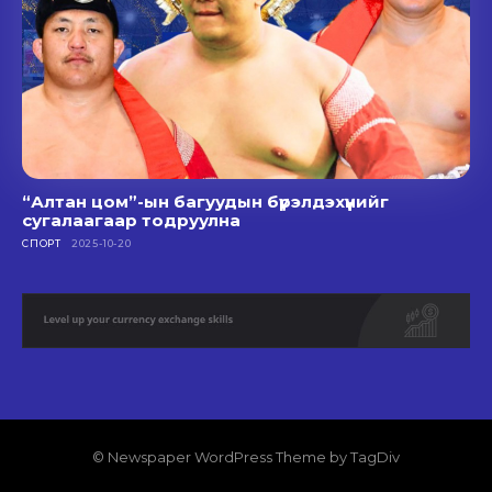
“Алтан цом”-ын багуудын бүрэлдэхүүнийг
сугалаагаар тодруулна
СПОРТ
2025-10-20
© Newspaper WordPress Theme by TagDiv