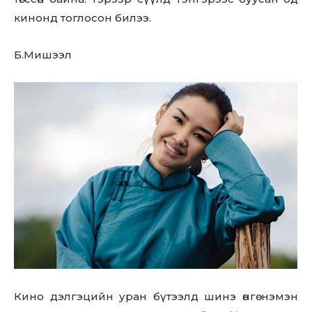
кинонд тоглосон билээ.
Б.Мишээл
Кино дэлгэцийн уран бүтээлд шинэ өнгө нэмэн