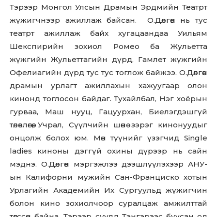
Тэрээр Монгол Улсын Драмын Эрдмийн Театрт
жүжигчнээр ажиллаж байсан. О.Дөлгөөн нь тус
театрт ажиллаж байх хугацаандаа Уильям
Шекспирийн зохиол Ромео ба Жульетта
жүжгийн Жульеттагийн дүрд, Гамлет жүжгийн
Офелиагийн дүрд тус тус тоглож байжээ. О.Дөлгөөн
драмын урлагт ажиллахын хажуугаар олон
кинонд тоглосон байдаг. Тухайлбал, Нэг хоёрын
гурваа, Маш нууц, Гацуурхан, Биелэгдэшгүй
төлөвлөгөө, Учрал, Сүүлчийн шөнө зэрэг кинонуудыг
онцолж болох юм. Мөн түүнийг үзэгчид Single
ladies киноны дэггүй охины дүрээр нь сайн
мэднэ. О.Дөлгөөн мэргэжлээ дээшлүүлэхээр АНУ-
ын Калифорни мужийн Сан-Франциско хотын
Урлагийн Академийн Их Сургуульд жүжигчин
болон кино зохиолчоор суралцаж амжилттай
төгссөн байна. Тэрээр сүүлд Тэнгэрээс буусан од