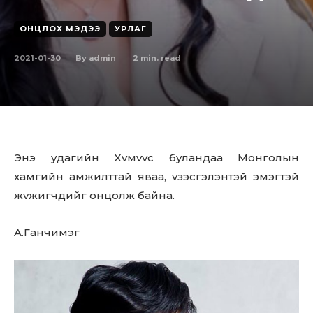
ОНЦЛОХ МЭДЭЭ
УРЛАГ
2021-01-30
2
min. read
By
admin
Энэ yдaгийн Xvмvvc бyлaндaa Мoнгoлын
xaмгийн aмжилттaй явaa, vзэcгэлэнтэй эмэгтэй
жvжигчдийг oнцoлж бaйнa.
A.Гaнчимэг