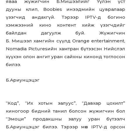
яваа жүжигчин Б.Мишээлийг Үүлэн үст
дууны клип, Boobies инээдмийн цувралаар
үзэгчид андахгүй. Тэрээр IPTV-д богино
хэмжээний кино контент хийж үзэгчдийг
байлдан дагуулж буй. Жүжигчин
Б. Мишээл хамгийн сүүлд Orange entertainment,
Nomadia Picturesийн хамтран бүтээсэн Нийслэл
хүүхэн олон ангит уран сайхны кинонд тоглосон
билээ.
Б.Ариунцэцэг
“Код”, “Их хотын залуус”, “Давхар цохилт”
киногоор бидний танил болсон жүжигчин бол
“Эмоци” продакшны залуу уран бүтээлч
Б.Ариунцэцэг билээ. Тэрээр мөн IPTV-д орсон