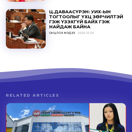
Ц.ДАВААСҮРЭН: УИХ-ЫН
ТОГТООЛЫГ ҮХЦ ЗӨРЧИЛТЭЙ
ГЭЖ ҮЗЭХГҮЙ БАЙХ ГЭЖ
НАЙДАЖ БАЙНА
ОНЦЛОХ МЭДЭЭ
2025-10-20
RELATED ARTICLES