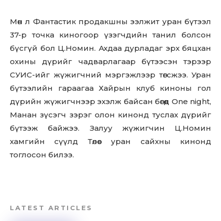
Мөн л Фантастик продакшны ээлжит уран бүтээл
37-р точка киногоор үзэгчдийн танил болсон
бүсгүй бол Ц.Номин. Ахдаа дурладаг эрх бяцхан
охины дүрийг чадварлагаар бүтээсэн тэрээр
СУИС-ийг жүжигчний мэргэжлээр төгсжээ. Уран
бүтээлийн гараагаа Хайрын клуб киноны гол
дүрийн жүжигчнээр эхэлж байсан бөгөөд One night,
Манан зүсэгч зэрэг олон кинонд туслах дүрийг
бүтээж байжээ. Залуу жүжигчин Ц.Номин
хамгийн сүүлд Төлөөс уран сайхны кинонд
тоглосон билээ.
LATEST ARTICLES