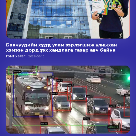
Баячуудийн хүүхдүүд улам зэрлэгшиж улныхан
хэмээн дорд үзэх хандлага газар авч байна
ГЭМТ ХЭРЭГ
2026-03-10