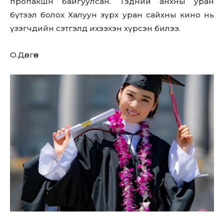
пропакшн байгуулсан. Тэдний анхны уран
бүтээл болох Халуун зүрх уран сайхны кино нь
үзэгчдийн сэтгэлд ихээхэн хүрсэн билээ.
О.Дөлгөөн