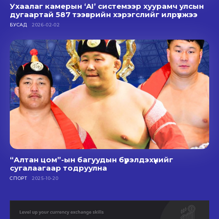
Ухаалаг камерын ‘AI’ системээр хуурамч улсын
дугаартай 587 тээврийн хэрэгслийг илрүүлжээ
БУСАД
2026-02-02
“Алтан цом”-ын багуудын бүрэлдэхүүнийг
сугалаагаар тодруулна
СПОРТ
2025-10-20