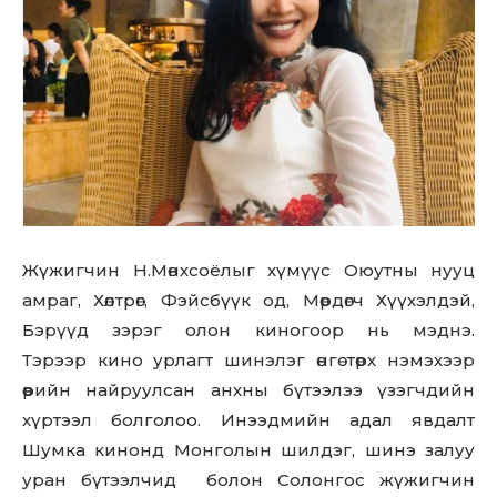
Жүжигчин Н.Мөнхсоёлыг хүмүүс Оюутны нууц
амраг, Хөлтрөг, Фэйсбүүк од, Мөрдөгч Хүүхэлдэй,
Бэрүүд зэрэг олон киногоор нь мэднэ.
Тэрээр кино урлагт шинэлэг өнгө төрх нэмэхээр
өөрийн найруулсан анхны бүтээлээ үзэгчдийн
хүртээл болголоо. Инээдмийн адал явдалт
Шумка кинонд Монголын шилдэг, шинэ залуу
уран бүтээлчид болон Солонгос жүжигчин