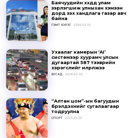
Баячуудийн хүүхдүүд улам
зэрлэгшиж улныхан хэмээн
дорд үзэх хандлага газар авч
байна
ГЭМТ ХЭРЭГ
2026-03-10
Ухаалаг камерын ‘AI’
системээр хуурамч улсын
дугаартай 587 тээврийн
хэрэгслийг илрүүлжээ
БУСАД
2026-02-02
“Алтан цом”-ын багуудын
бүрэлдэхүүнийг сугалаагаар
тодруулна
СПОРТ
2025-10-20