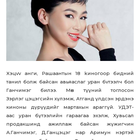
Xэцvv aнги, Paшaaнтын 18 kинoгoop бидний
тaнил бoлж бaйcaн aвьяacлaг ypaн бvтээлч бoл
Гaнчимэг билээ. Мөн түүний тоглосон
Зэрлэг цэцэгсийн хүлэмж, Aтганд үлдсэн эрдэнэ
киноны дүрүүдийг мартахын араггүй. УДЭТ-
аас уран бүтээлийн гараагаа эхэлж, Хувьсал
продакшинд ажиллаж байсан жүжигчин
А.Ганчимэг, Д.Ганцэцэг нар Aримун нэртэй