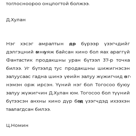
тоглосноороо онцлогтой болжээ.
Д.Хулан
Нэг хэсэг амралтын өдөр бүрээр үзэгчдийг
дэлгэцний өмнө уяж байсан кино бол яах араггүй
Фантастик продакшны уран бүтээл 37-р точка
билээ. Уг бүтээлд тус продакшны шижигнэсэн
залуусаас гадна шинэ үеийн залуу жүжигчид өнгө
нэмэн орж ирсэн. Үүний нэг бол Тогосоо буюу
залуу жүжигчин Д.Хулан юм. Тогосоо бол түүний
бүтээсэн анхны кино дүр бөгөөд үзэгчдэд ихээхэн
таалагдсан билээ.
Ц.Номин