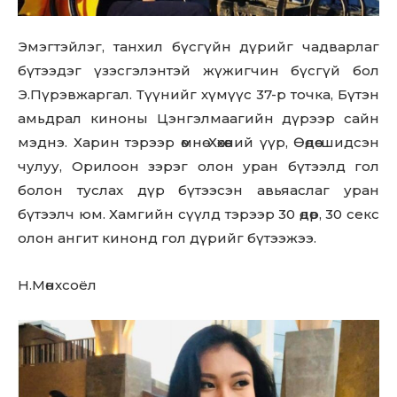
Don't miss
out!
Эмэгтэйлэг, танхил бүсгүйн дүрийг чадварлаг
бүтээдэг үзэсгэлэнтэй жүжигчин бүсгүй бол
Sing up for our newsletter
to stay in the loop.
Э.Пүрэвжаргал. Түүнийг хүмүүс 37-р точка, Бүтэн
амьдрал киноны Цэнгэлмаагийн дүрээр сайн
мэднэ. Харин тэрээр өмнө Хөхөөний үүр, Өөдөө шидсэн
SUBSCRIBE
чулуу, Орилоон зэрэг олон уран бүтээлд гол
болон туслах дүр бүтээсэн авьяаслаг уран
бүтээлч юм. Хамгийн сүүлд тэрээр 30 өдөр, 30 секс
олон ангит кинонд гол дүрийг бүтээжээ.
Н.Мөнхсоёл