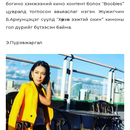
богино хэмжээний кино контент болох “Boobies”
цувралд тоглосон авьяаслаг нэгэн. Жүжигчин
Б.Ариунцэцэг сүүлд “Хөөрхөн ээжтэй охин” киноны
гол дүрийг бүтээсэн байна.
Э.Пүрэвжаргал