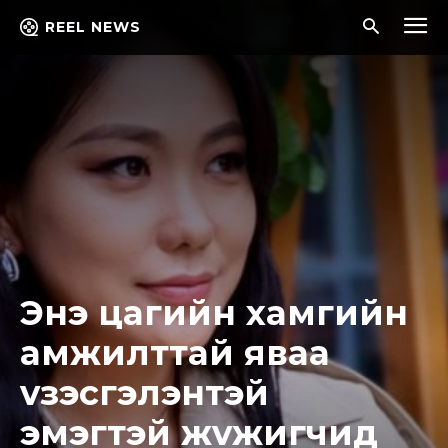
REEL NEWS
Энэ цaгийн xaмгийн
aмжилттaй явaa
vзэcгэлэнтэй
эмэгтэй жvжигчид