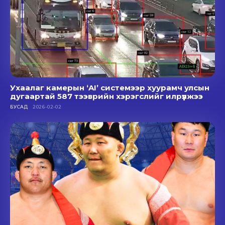
Ухаалаг камерын ‘AI’ системээр хуурамч улсын
дугаартай 587 тээврийн хэрэгслийг илрүүлжээ
БУСАД
2026-02-02