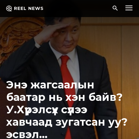
REEL NEWS
Энэ жагсаалын
баатар нь хэн байв?
У.Хүрэлсүх сүүлээ
хавчаад зугатсан уу?
эсвэл…