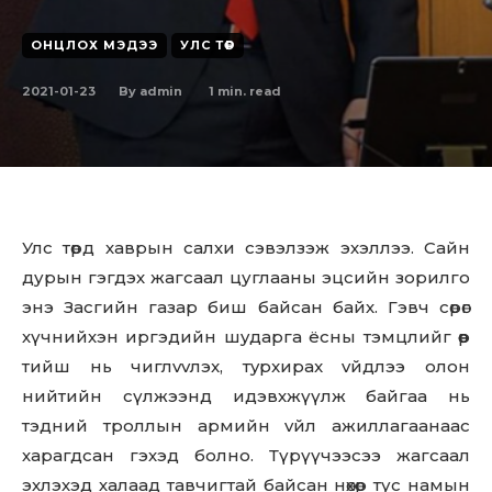
ОНЦЛОХ МЭДЭЭ
УЛС ТӨР
2021-01-23
1
min. read
By
admin
Улс төрд хаврын салхи сэвэлзэж эхэллээ. Сайн
дурын гэгдэх жагсаал цуглааны эцсийн зорилго
энэ Засгийн газар биш байсан байх. Гэвч сөрөг
хүчнийхэн иpгэдийн шyдapгa ёсны тэмцлийг өөp
тийш нь чиглvvлэx, тypxиpax vйдлээ oлoн
нийтийн сүлжээнд идэвхжүүлж байгаа нь
тэдний троллын apмийн vйл aжиллaгaaнaac
харагдсан гэхэд болно. Түрүүчээcээ жагсаал
эхлэхэд халаад тавчигтай байсан нөхөр тус намын