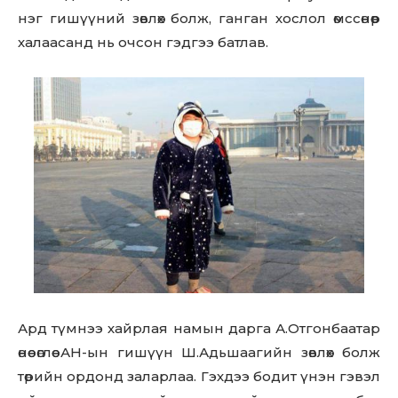
нэг гишүүний зөвлөх болж, ганган хослол өмссөнөөр
халаасанд нь очсон гэдгээ батлав.
Ард түмнээ хайрлая намын дарга А.Отгонбаатар
өнөө өглөө АН-ын гишүүн Ш.Адьшаагийн зөвлөх болж
төрийн ордонд заларлаа. Гэхдээ бодит үнэн гэвэл