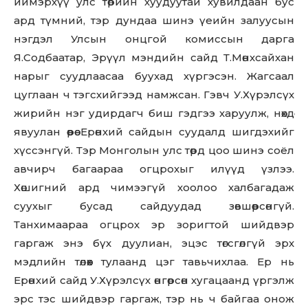
иймэрхүү улс төрийн хуудуутай хувилдаан бус
ард түмний, тэр дундаа шинэ үеийн залуусын
нэгдэл Улсын онцгой комиссын дарга
Я.Содбаатар, Эрүүл мэндийн сайд Т.Мөнхсайхан
нарыг суудлаасаа буухад хүргэсэн. Жагсаал
цуглаан ч тэгсхийгээд намжсан. Гэвч У.Хүрэлсүх
жирийн нэг удирдагч биш гэдгээ харуулж, нөхдөө
явуулан өөрөө Ерөнхий сайдын суудалд шигдэхийг
хүссэнгүй. Тэр Монголын улс төрд цоо шинэ соёл
авчирч багаараа огцрохыг илүүд үзлээ.
Хөшигний ард чимээгүй хоолоо халбагадаж
суухыг бусад сайдуудад зөвшөөрсөнгүй.
Танхимаараа огцрох эр зоригтой шийдвэр
гаргаж энэ бүх дуулиан, эцэс төгсгөлгүй эрх
мэдлийн төлөөх тулаанд цэг тавьчихлаа. Ер нь
Ерөнхий сайд У.Хүрэлсүх өнгөрсөн хугацаанд үргэлж
эрс тэс шийдвэр гаргаж, тэр нь ч байгаа онож