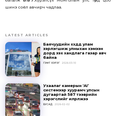
баталж өглөө. У.Хүрэлсүх Монголын улс төрд цоо
SUBSCRIBE
шинэ соёл авчирч чадлаа.
LATEST ARTICLES
Баячуудийн хүүхдүүд улам
зэрлэгшиж улныхан хэмээн
дорд үзэх хандлага газар авч
байна
ГЭМТ ХЭРЭГ
2026-03-10
Ухаалаг камерын ‘AI’
системээр хуурамч улсын
дугаартай 587 тээврийн
хэрэгслийг илрүүлжээ
БУСАД
2026-02-02