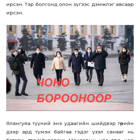
ирсэн. Тэр болгонд олон зүгээс дэмжлэг авсаар
ирсэн.
Don't miss
out!
Sing up for our newsletter
Ялангуяа түүний энэ удаагийн шийдвэр төрийн
to stay in the loop.
дээр ард түмэн байгаа гэдэг үзэл санааг нь