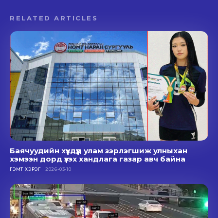
RELATED ARTICLES
Баячуудийн хүүхдүүд улам зэрлэгшиж улныхан
хэмээн дорд үзэх хандлага газар авч байна
ГЭМТ ХЭРЭГ
2026-03-10