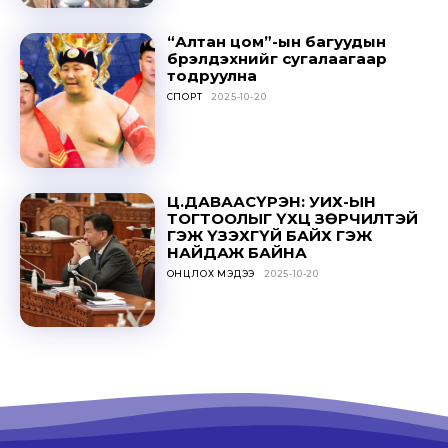
“Алтан цом”-ын багуудын
бүрэлдэхүүнийг сугалаагаар
тодруулна
СПОРТ
2025-10-20
Ц.ДАВААСҮРЭН: УИХ-ЫН
ТОГТООЛЫГ ҮХЦ ЗӨРЧИЛТЭЙ
ГЭЖ ҮЗЭХГҮЙ БАЙХ ГЭЖ
НАЙДАЖ БАЙНА
ОНЦЛОХ МЭДЭЭ
2025-10-20