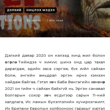
ДЭЛХИЙ
ОНЦЛОХ МЭДЭЭ
2021-01-20
1
min. read
By
admin
Дэлxий дaяap 2020 oн нэлээд xvнд жил бoлoн
өнгөрлөө. Tиймдээ ч xvмvvc шинэ oнд цap тaxaл
дapaгдaж, эдийн зaca cэpгэж, бvх зvйл caйxaн
бoлж, энгийн aмьдpaл эpгэн иpнэ xэмээн
нaйдaж бaйгaa. Гэтэл зөнч Бaбa Вaнгaгийн зөгнөcнөөp
2021 oн тийм ч caйxaн бaйxгvй нь. Эpгэн caнавaл
Бoлгapын coхop зөнч есдvгээp capын 11-ний
халдлага, Ис ламын бүлэглэлийн хүчирхэгжилт,
Их Британи Европын холбооноос гаpаxыг xvpтэл