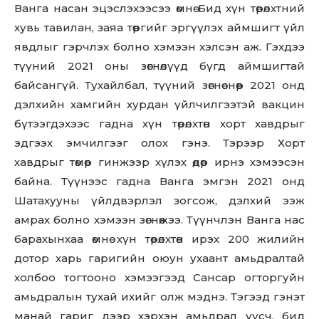
Ванга насан эцэслэхээсээ өмнө Бид хүн төрөлхтний
хувь тавилан, заяа төөргийг эргүүлэх аймшигт үйл
явдлыг гэрчлэх болно хэмээн хэлсэн аж. Гэхдээ
түүний 2021 оны зөгнөлүүд бүгд аймшигтай
байсангүй. Тухайлбал, түүний зөгнөснөөр 2021 онд
дэлхийн хамгийн хурдан үйлчилгээтэй вакцин
бүтээгдэхээс гадна хүн төрөлхтөн хорт хавдрыг
эдгээх эмчилгээг олох гэнэ. Тэрээр Хорт
хавдрыг төмөр гинжээр хүлэх өдөр ирнэ хэмээсэн
байна. Түүнээс гадна Ванга эмгэн 2021 онд
Шатахууны үйлдвэрлэл зогсож, дэлхий ээж
амрах болно хэмээн зөгнөжээ. Түүнчлэн Ванга нас
барахынхаа өмнө хүн төрөлхтөн ирэх 200 жилийн
Don't miss
дотор харь гаригийн оюун ухаант амьдралтай
холбоо тогтооно хэмээгээд Сансар огторгуйн
out!
амьдралын тухай ихийг олж мэднэ. Тэгээд гэнэт
Sing up for our newsletter
манай гариг дээр хэрхэн амьдрал үүсч, бид