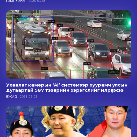
ГЭМТ ХЭРЭГ
2026-03-10
Ухаалаг камерын ‘AI’ системээр хуурамч улсын
дугаартай 587 тээврийн хэрэгслийг илрүүлжээ
БУСАД
2026-02-02