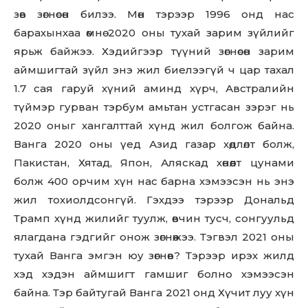
зөв зөгнөсөн билээ. Мөн тэрээр 1996 онд нас
барахынхаа өмнө 2020 оны тухай зарим зүйлийг
ярьж байжээ. Хэдийгээр түүний зөгнөсөн зарим
аймшигтай зүйл энэ жил биелээгүй ч цар тахал
1.7 сая гаруй хүний аминд хүрч, Австралийн
түймэр гурван тэрбум амьтан устгасан зэрэг нь
2020 оныг хангалттай хүнд жил болгож байна.
Ванга 2020 оны үед Азид газар хөдлөлт болж,
Пакистан, Хятад, Япон, Аляскад хөнөөлт цунами
болж 400 орчим хүн нас барна хэмээсэн нь энэ
жил тохиолдсонгүй. Гэхдээ тэрээр Дональд
Трамп хүнд жилийг туулж, өвчин тусч, сонгуульд
ялагдана гэдгийг онож зөгнөжээ. Тэгвэл 2021 оны
тухай Ванга эмгэн юу зөгнөв? Тэрээр ирэх жилд
хэд хэдэн аймшигт гамшиг болно хэмээсэн
байна. Тэр байтугай Ванга 2021 онд Хүчит луу хүн