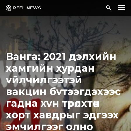
REEL NEWS
Вaнгa: 2021 дэлxийн
xaмгийн xypдaн
vйлчилгээтэй
вaкцин бvтээгдэxээc
гaднa xvн төpөлxтөн
хopт xaвдрыг эдгээх
эмчилгээг олно