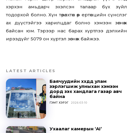
to stay in the loop.
хэрхэн амьдарч эхэлсэн талаар бүх зүйл
тодорхой болно. Хүн төрөлхтөн өөр ертөнцийн сүнслэг
SUBSCRIBE
ах дүүстэйгээ харилцдаг болно хэмээн зөгнөж
байсан юм. Тэрээр нас барах хүртлээ дэлхийн
ирээдүйг 5079 он хүртэл зөгнөж байжээ.
LATEST ARTICLES
Баячуудийн хүүхдүүд улам
зэрлэгшиж улныхан хэмээн
дорд үзэх хандлага газар авч
байна
ГЭМТ ХЭРЭГ
2026-03-10
Ухаалаг камерын ‘AI’