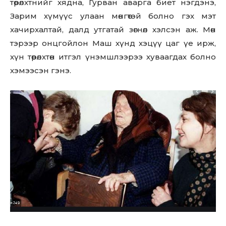
төрөлхтнийг хядна, Гурван аварга биет нэгдэнэ,
Зарим хүмүүс улаан мөнгөтэй болно гэх мэт
хачирхалтай, далд утгатай зөгнөл хэлсэн аж. Мөн
тэрээр онцгойлон Маш хүнд хэцүү цаг үе ирж,
хүн төрөлхтөн итгэл үнэмшлээрээ хуваагдах болно
хэмээсэн гэнэ.