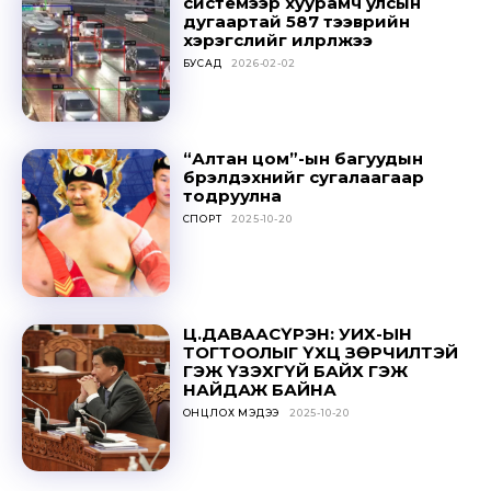
системээр хуурамч улсын
дугаартай 587 тээврийн
хэрэгслийг илрүүлжээ
БУСАД
2026-02-02
“Алтан цом”-ын багуудын
бүрэлдэхүүнийг сугалаагаар
тодруулна
СПОРТ
2025-10-20
Ц.ДАВААСҮРЭН: УИХ-ЫН
ТОГТООЛЫГ ҮХЦ ЗӨРЧИЛТЭЙ
ГЭЖ ҮЗЭХГҮЙ БАЙХ ГЭЖ
НАЙДАЖ БАЙНА
ОНЦЛОХ МЭДЭЭ
2025-10-20