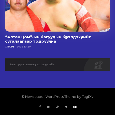
“Алтан цом”-ын багуудын бүрэлдэхүүнийг
сугалаагаар тодруулна
СПОРТ
2025-10-20
© Newspaper WordPress Theme by TagDiv