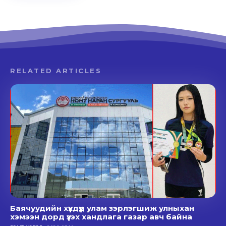
RELATED ARTICLES
Баячуудийн хүүхдүүд улам зэрлэгшиж улныхан
хэмээн дорд үзэх хандлага газар авч байна