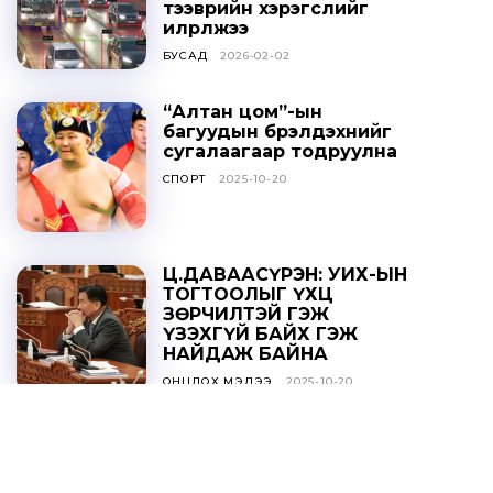
тээврийн хэрэгслийг
илрүүлжээ
БУСАД
2026-02-02
“Алтан цом”-ын
багуудын бүрэлдэхүүнийг
сугалаагаар тодруулна
СПОРТ
2025-10-20
Ц.ДАВААСҮРЭН: УИХ-ЫН
ТОГТООЛЫГ ҮХЦ
ЗӨРЧИЛТЭЙ ГЭЖ
ҮЗЭХГҮЙ БАЙХ ГЭЖ
НАЙДАЖ БАЙНА
ОНЦЛОХ МЭДЭЭ
2025-10-20