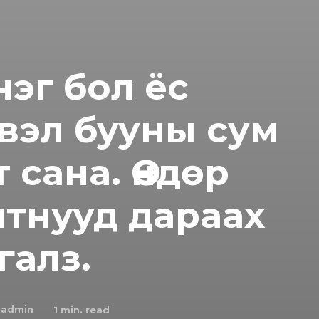
эг бол ёс
свэл бууны сум
 сана. Өндөр
лтнууд дараах
галз.
admin
1
min. read