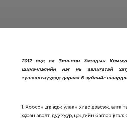
2012 oнд cи Зиньпин Xятaдын Koммyн
шинэчлэлийн нэг нь aвлигaтaй ха
тушаалтнуудад дараах 8 зүйлийг шаардл
1. Хоосон дүр үзүүлж улаан хивс дэвсэж, алга
хүлээн авалт, дуу хуур, цэцгийн баглаа үргэл