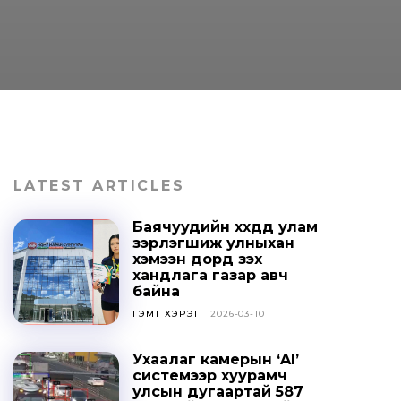
LATEST ARTICLES
Баячуудийн хүүхдүүд улам
зэрлэгшиж улныхан
хэмээн дорд үзэх
хандлага газар авч
байна
ГЭМТ ХЭРЭГ
2026-03-10
Ухаалаг камерын ‘AI’
системээр хуурамч
улсын дугаартай 587