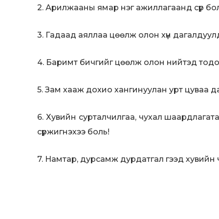
2. Арилжааны ямар нэг ажиллагаанд сүр бол
3. Гадаад аяллаа цөөлж олон хүн дагалдуул
4. Баримт бичгийг цөөлж олон нийтэд тодор
5. Зам хааж дохио хангинуулан урт цуваа д
6. Хувийн сурталчилгаа, чухал шаардлагат
сүржигнэхээ боль!
7. Намтар, дурсамж дурдатгал гээд хувийн 
8. Машин тэрэг, байр байшин, аялал зугаал