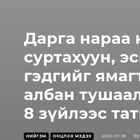
Дарга нараа н
суртахуун, э
гэдгийг ямагт
албан тушаа
8 зүйлээс тат
By
2021-01-18
НИЙГЭМ
ОНЦЛОХ МЭДЭЭ