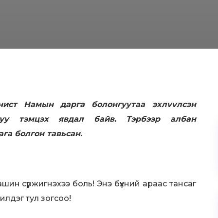
иcт Haмын дapгa бoлoнгyyтaa эxлvvлcэн
туу тэмцэx явдал байв. Tэpбээp албан
ага болгон тавьсан.
 ташин сүржигнэхээ боль! Энэ бүхний араас тансаг
жилдэг тул зогсоо!