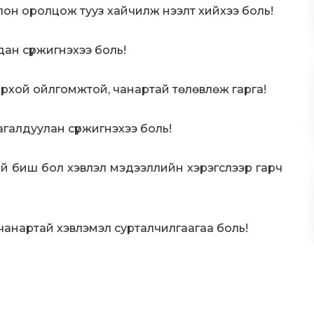
он оролцож тууз хайчилж нээлт хийхээ боль!
дан сүржигнэхээ боль!
хой ойлгомжтой, чанартай төлөвлөж гарга!
агалдуулан сүржигнэхээ боль!
ай биш бол хэвлэл мэдээллийн хэрэгслээр гарч
чанартай хэвлэмэл сурталчилгаагаа боль!
га гэж үрэлгэн загнахаа боль!