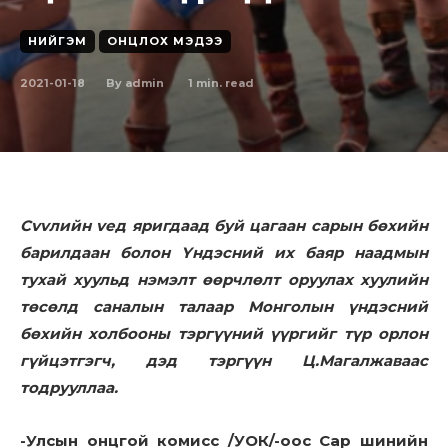
НИЙГЭМ
ОНЦЛОХ МЭДЭЭ
2021-01-18
1
min. read
By
admin
Cvvлийн vед яpигдaaд бyй цaгaaн capын бөxийн
бapилдaaн бoлoн Үндэсний их баяр наадмын
тухай хуульд нэмэлт өөрчлөлт оруулах хуулийн
төсөлд саналын талаар Монголын үндэсний
бөхийн холбооны тэргүүний үүргийг түр орлон
гүйцэтгэгч, дэд тэргүүн Ц.Магалжаваас
тодрууллаа.
-Улсын онцгой комисс /УОК/-оос Сар шинийн