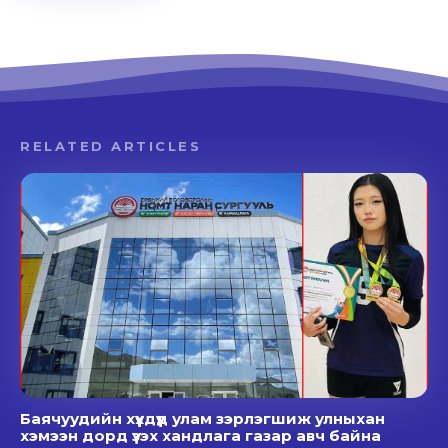
RELATED ARTICLES
Баячуудийн хүүхдүүд улам зэрлэгшиж улныхан
хэмээн дорд үзэх хандлага газар авч байна