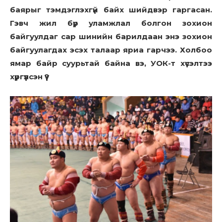
баярыг тэмдэглэхгүй байх шийдвэр гаргасан.
Гэвч жил бүр уламжлал болгон зохион
байгуулдаг сар шинийн барилдаан энэ зохион
байгуулагдах эсэх талаар яриа гарчээ. Холбоо
ямар байр суурьтай байна вэ, УОК-т хүсэлтээ
хүргүүлсэн үү?