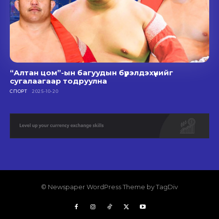
“Алтан цом”-ын багуудын бүрэлдэхүүнийг
сугалаагаар тодруулна
СПОРТ
2025-10-20
© Newspaper WordPress Theme by TagDiv