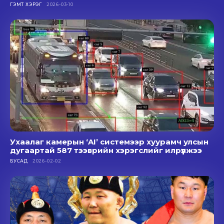
ГЭМТ ХЭРЭГ
2026-03-10
Ухаалаг камерын ‘AI’ системээр хуурамч улсын
дугаартай 587 тээврийн хэрэгслийг илрүүлжээ
БУСАД
2026-02-02