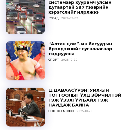
системээр хуурамч улсын
дугаартай 587 тээврийн
хэрэгслийг илрүүлжээ
БУСАД
2026-02-02
“Алтан цом”-ын багуудын
бүрэлдэхүүнийг сугалаагаар
тодруулна
СПОРТ
2025-10-20
Ц.ДАВААСҮРЭН: УИХ-ЫН
ТОГТООЛЫГ ҮХЦ ЗӨРЧИЛТЭЙ
ГЭЖ ҮЗЭХГҮЙ БАЙХ ГЭЖ
НАЙДАЖ БАЙНА
ОНЦЛОХ МЭДЭЭ
2025-10-20