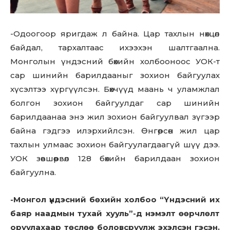
-Одоогоор яригдаж л байна. Цар тахлын нөхцөл
байдал, тархалтаас ихээхэн шалтгаална.
Монголын үндэсний бөхийн холбооноос УОК-т
сар шинийн барилдааныг зохион байгуулах
хүсэлтээ хүргүүлсэн. Бөхчүүд маань ч уламжлал
болгон зохион байгуулдаг сар шинийн
барилдаанаа энэ жил зохион байгуулвал зүгээр
байна гэдгээ илэрхийлсэн. Өнгөрсөн жил цар
тахлын улмаас зохион байгуулагдаагүй шүү дээ.
УОК зөвшөөрвөл 128 бөхийн барилдаан зохион
байгуулна.
-Монгол үндэсний бөхийн холбоо “Үндэсний их
баяр наадмын тухай хууль”-д нэмэлт өөрчлөлт
оруулахаар төслөө боловсруулж эхэлсэн гэсэн.