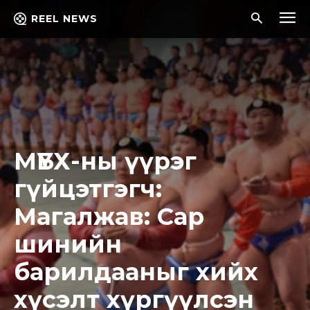
REEL NEWS
МҮБХ-ны үүрэг
гүйцэтгэгч:
Магалжав: Сар
шинийн
барилдааныг хийх
хүсэлт хүргүүлсэн