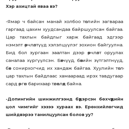
Хэр ахицтай яваа вэ?
-Ямар ч байсан манай холбоо төслийн загвараа
гаргаад цахим хуудсандаа байршуулсан байгаа.
Цар тахлын байдлыг харж байгаад эдгээр
нэмэлт өөрчлөлтүүд хэлэлцүүлэг зохион байгуулна.
Бид бол зургаан заалтан дээр өөрчлөлт оруулах
саналаа хүргүүлсэн. Бөхчүүд, бөхийн зүтгэлтнүүд,
бөх сонирхогчид их хандаж байгаа. Хуулийн төслөө
цар тахлын байдлаас хамаараад ирэх тавдугаар
сард өргөн барихаар төлөвлөөд байна.
-Допингийн шинжилгээнд бүдэрсэн бөхчүүдийн
Don't miss
цол чимгийг хэзээ хураах вэ. Ерөнхийлөгчид
out!
шийдвэрээ танилцуулсан болов уу?
Sing up for our newsletter