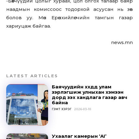
-Бөхчүүдий цолыг хураах, цол олгох талаар баяр
to stay in the loop.
наадмын комиссоос тодорхой асуусан нь зөв
болов уу. Мөн Ерөнхийлөгчийн тамгын газар
SUBSCRIBE
хариуцаж байгаа.
news.mn
LATEST ARTICLES
Баячуудийн хүүхдүүд улам
зэрлэгшиж улныхан хэмээн
дорд үзэх хандлага газар авч
байна
ГЭМТ ХЭРЭГ
2026-03-10
Ухаалаг камерын ‘AI’