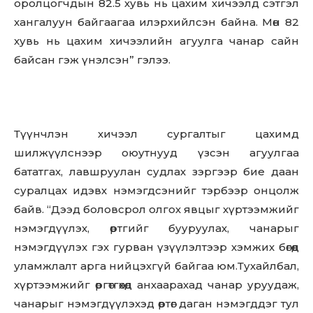
оролцогчдын 82.5 хувь нь цахим хичээлд сэтгэл
хангалуун байгаагаа илэрхийлсэн байна. Мөн 82
хувь нь цахим хичээлийн агуулга чанар сайн
байсан гэж үнэлсэн” гэлээ.
Түүнчлэн хичээл сургалтыг цахимд
шилжүүлснээр оюутнууд үзсэн агуулгаа
бататгах, лавшруулан судлах зэргээр бие даан
суралцах идэвх нэмэгдсэнийг тэрбээр онцолж
байв. “Дээд боловсрол олгох явцыг хүртээмжийг
нэмэгдүүлэх, өртгийг бууруулах, чанарыг
нэмэгдүүлэх гэх гурван үзүүлэлтээр хэмжих бөгөөд
Don't miss
уламжлалт арга нийцэхгүй байгаа юм.Тухайлбал,
out!
хүртээмжийг өргөтгөхөд анхаарахад чанар уруудаж,
чанарыг нэмэгдүүлэхэд өртөг даган нэмэгддэг тул
Sing up for our newsletter