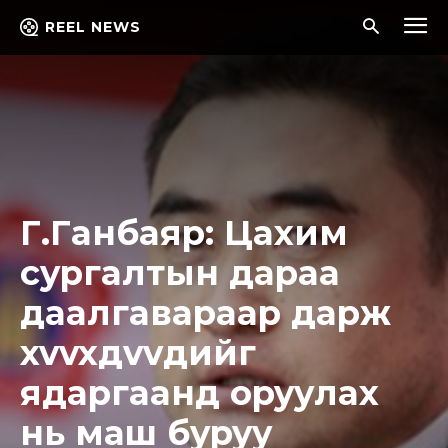
REEL NEWS
Г.Гaнбaяp: Цaxим
cypгaлтын дapaa
дaaлгaвapaap дapж
xvvxдvvдийг
ядapгaaнд opyyлax
нь маш бypyy