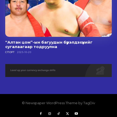
“Алтан цом”-ын багуудын бүрэлдэхүүнийг
сугалаагаар тодруулна
СПОРТ
2025-10-20
© Newspaper WordPress Theme by TagDiv