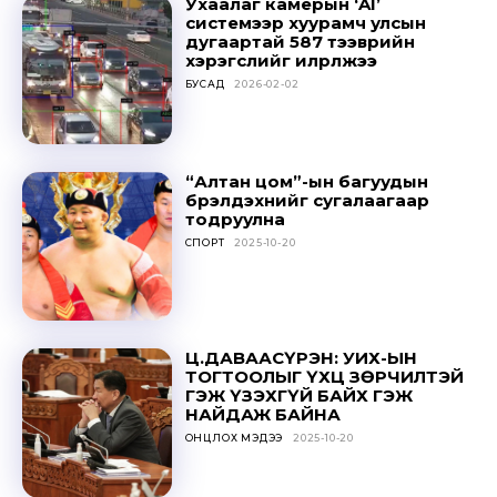
Ухаалаг камерын ‘AI’
системээр хуурамч улсын
дугаартай 587 тээврийн
хэрэгслийг илрүүлжээ
БУСАД
2026-02-02
“Алтан цом”-ын багуудын
бүрэлдэхүүнийг сугалаагаар
тодруулна
СПОРТ
2025-10-20
Ц.ДАВААСҮРЭН: УИХ-ЫН
ТОГТООЛЫГ ҮХЦ ЗӨРЧИЛТЭЙ
ГЭЖ ҮЗЭХГҮЙ БАЙХ ГЭЖ
НАЙДАЖ БАЙНА
ОНЦЛОХ МЭДЭЭ
2025-10-20