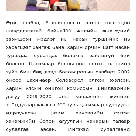
Өөрөөр хэлбэл, боловсролын шинэ тогтолцоо
шаардлагатай байна.100 жилийн өмнө хүний
эзэмшсэн мэдлэг нь насан туршийнх нь
хэрэгцээг хангаж байв. Харин орчин цагт насан
туршдаа суралцах боломж зайлшгүй бий
болсон. Цахимаар боловсрол олгох нь шинэ
зүйл биш бөгөөд дээд боловсролын салбарт 2002
оноос цахимаар боловсрол олгож эхэлсэн.
Харин Улсын онцгой комиссын шийдвэрийн
дагуу 2019-2020 оны хичээлийн жилийн
хоёрдугаар хагасыг 100 хувь цахимаар судлуулж
өндөрлүүлсэн. Цахим хичээлийн сэтгэл
ханамжийн болон агуулгын чанарын талаар
судалгаа авсан. Ингэхэд судалгаанд