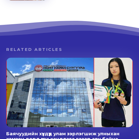
RELATED ARTICLES
Баячуудийн хүүхдүүд улам зэрлэгшиж улныхан
хэмээн дорд үзэх хандлага газар авч байна