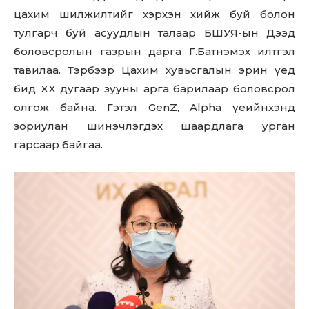
цахим шилжилтийг хэрхэн хийж буй болон
тулгарч буй асуудлын талаар БШУЯ-ын Дээд
боловсролын газрын дарга Г.Батнэмэх илтгэл
тавилаа. Тэрбээр Цахим хувьсгалын эрин үед
бид XX дугаар зууны арга барилаар боловсрол
олгож байна. Гэтэл GenZ, Alpha үеийнхэнд
зориулан шинэчлэгдэх шаардлага урган
гарсаар байгаа.