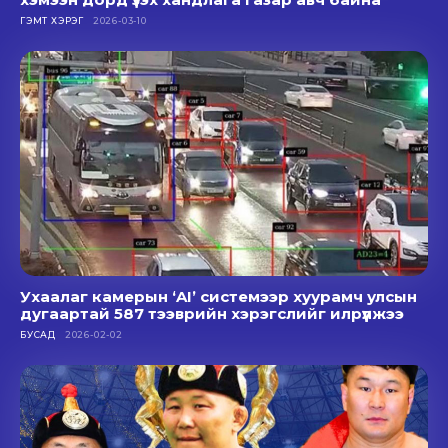
ГЭМТ ХЭРЭГ
2026-03-10
Ухаалаг камерын ‘AI’ системээр хуурамч улсын
дугаартай 587 тээврийн хэрэгслийг илрүүлжээ
БУСАД
2026-02-02