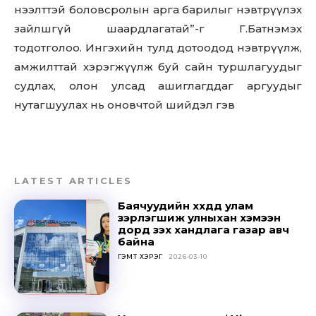
нээлттэй боловсролын арга барилыг нэвтрүүлэх
to stay in the loop.
зайлшгүй шаардлагатай”-г Г.Батнэмэх
тодотголоо. Ингэхийн тулд дотоодод нэвтрүүлж,
SUBSCRIBE
амжилттай хэрэгжүүлж буй сайн туршлагуудыг
судлах, олон улсад ашиглагддаг аргуудыг
нутагшуулах нь оновчтой шийдэл гэв
LATEST ARTICLES
Баячуудийн хүүхдүүд улам
зэрлэгшиж улныхан хэмээн
дорд үзэх хандлага газар авч
байна
ГЭМТ ХЭРЭГ
2026-03-10