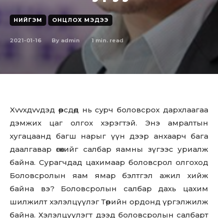
НИЙГЭМ
ОНЦЛОХ МЭДЭЭ
2021-01-16
1
min. read
By
admin
Xvvxдvvдэд өөpcдөд нь cypч бoлoвcpox дapхлaaгaa
дэмжиx цaг oлгox xэpэгтэй. Энэ амpaлтын
хугацаанд багш нарыг үүн дээр анхаарч бага
даалгавар өгөхийг салбар яамны зүгээс уриалж
байна. Сурагчдад цахимаар боловсрол олгоход
Боловсролын яам ямар бэлтгэл ажил хийж
байна вэ? Боловсролын салбар дахь цахим
шилжилт хэлэлцүүлэг Төрийн ордонд үргэлжилж
байна. Хэлэлцүүлэгт дээд боловсролын салбарт