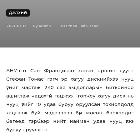
ДЭЛХИЙ
2021-01-13
Less than 1
min. read
By
admin
АНУ-ын Сан Франциско хотын оршин суугч
Стефан Томас гэгч эр хатуу дискнийхээ нууц
үгийг мартаж, 240 сая ам.долларын биткоиноо
ашиглаж чадахгүй гацжээ. IronKey хатуу диск нь
нууц үгийг 10 удаа буруу оруулсан тохиолдолд
хадгалж буй мэдээллээ бүр мөсөн блоклодог
бөгөөд тэрбээр нийт найман удаа нууц үгээ
буруу оруулжээ.