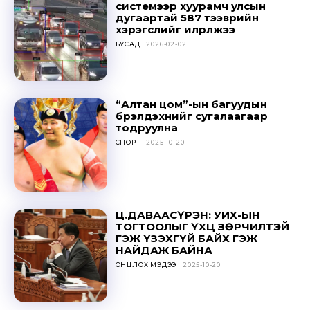
системээр хуурамч улсын
to stay in the loop.
дугаартай 587 тээврийн
хэрэгслийг илрүүлжээ
БУСАД
2026-02-02
SUBSCRIBE
“Алтан цом”-ын багуудын
бүрэлдэхүүнийг сугалаагаар
тодруулна
СПОРТ
2025-10-20
Ц.ДАВААСҮРЭН: УИХ-ЫН
ТОГТООЛЫГ ҮХЦ ЗӨРЧИЛТЭЙ
ГЭЖ ҮЗЭХГҮЙ БАЙХ ГЭЖ
НАЙДАЖ БАЙНА
ОНЦЛОХ МЭДЭЭ
2025-10-20