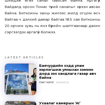
шийдэж өгөх санал тавьсан байна. Аргагүй
байдалд орсон Томас түүний саналыг хүлээн авсан
байна. Биткоины ханш жилээс жилд огцом өсч
байгаа ч дэлхий даяар байгаа 18.5 сая биткоины
20 орчим хувь нь янз бүрийн шалтгаанаар дахин
сэргээгдэх аргагүй болжээ.
LATEST ARTICLES
Баячуудийн хүүхдүүд улам
зэрлэгшиж улныхан хэмээн
дорд үзэх хандлага газар авч
байна
ГЭМТ ХЭРЭГ
2026-03-10
Don't miss
out!
Ухаалаг камерын ‘AI’
Sing up for our newsletter