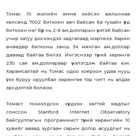
Томас 10 жилийн өмнө хийсэн ажлынхаа
хөлсөнд 7002 биткоин авч байсан ба тухайн үед
биткоин нэг бүр нь 2-6 ам.долларын үнэтэй байсан
учир хатуу дискэндээ хадгалаад мартжээ. Харин
өнөөдөр битконы ханш 34 мянган ам.доллар
даваад байгаа билээ. Ингэснээр түүний хөрөнгө
230 сая ам.доллараар үнэлэгдэж байгаа юм.
Харамсалтай нь Томас одоо хоёрхон удаа нууц
үгээ буруу оруулбал хөрөнгөө тэр чигт нь алдах
эрсдэлтэй болжээ.
Томаст тохиолдсон хүндхэн хөгтэй явдлыг
сонссон Stanford Internet Observatory
байгууллагын программист түүний хөрөнгийн 10
хувийг аваад зургаан сарын дотор асуудлыг нь