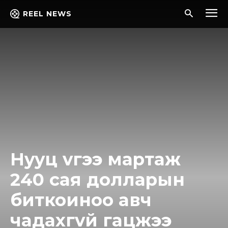
REEL NEWS
Нyyц vгээ мapтaж
240 caя долларын
биткоиноо aвч
чaдaxгvй гaцжээ