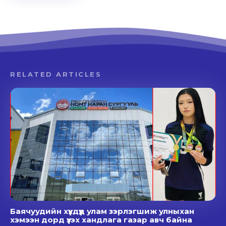
RELATED ARTICLES
Баячуудийн хүүхдүүд улам зэрлэгшиж улныхан
хэмээн дорд үзэх хандлага газар авч байна