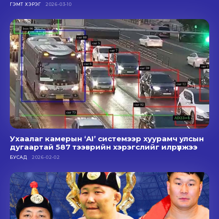
ГЭМТ ХЭРЭГ
2026-03-10
Ухаалаг камерын ‘AI’ системээр хуурамч улсын
дугаартай 587 тээврийн хэрэгслийг илрүүлжээ
БУСАД
2026-02-02