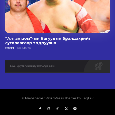
“Алтан цом”-ын багуудын бүрэлдэхүүнийг
сугалаагаар тодруулна
СПОРТ
2025-10-20
© Newspaper WordPress Theme by TagDiv