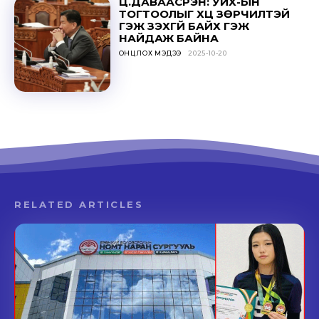
Ц.ДАВААСҮРЭН: УИХ-ЫН
ТОГТООЛЫГ ҮХЦ ЗӨРЧИЛТЭЙ
ГЭЖ ҮЗЭХГҮЙ БАЙХ ГЭЖ
НАЙДАЖ БАЙНА
ОНЦЛОХ МЭДЭЭ
2025-10-20
RELATED ARTICLES