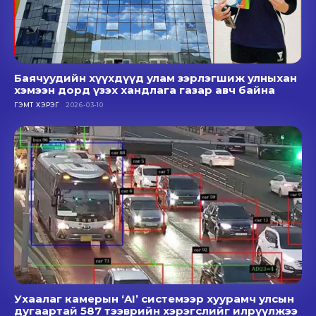
Баячуудийн хүүхдүүд улам зэрлэгшиж улныхан
хэмээн дорд үзэх хандлага газар авч байна
ГЭМТ ХЭРЭГ
2026-03-10
Ухаалаг камерын ‘AI’ системээр хуурамч улсын
дугаартай 587 тээврийн хэрэгслийг илрүүлжээ