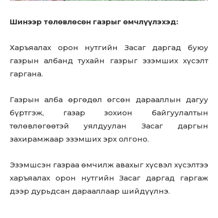
Шинээр төлөвлөсөн газрыг өмчлүүлэхэд:
Харъяалах орон нутгийн Засаг даргад буюу
газрын албанд тухайн газрыг эзэмших хүсэлт
гаргана.
Газрын алба өргөдөл өгсөн дарааллын дагуу
бүртгэж, газар зохион байгуулалтын
төлөвлөгөөтэй уялдуулан Засаг даргын
захирамжаар эзэмших эрх олгоно.
Эзэмшсэн газраа өмчилж авахыг хүсвэл хүсэлтээ
харъяалах орон нутгийн Засаг даргад гаргаж
дээр дурьдсан дарааллаар шийдүүлнэ.
Don't miss