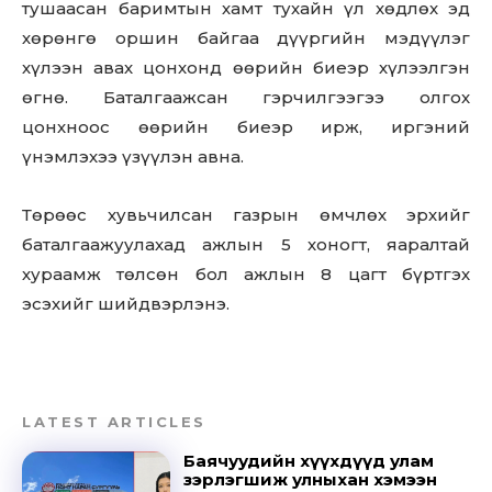
тушаасан баримтын хамт тухайн үл хөдлөх эд
хөрөнгө оршин байгаа дүүргийн мэдүүлэг
хүлээн авах цонхонд өөрийн биеэр хүлээлгэн
өгнө. Баталгаажсан гэрчилгээгээ олгох
цонхноос өөрийн биеэр ирж, иргэний
үнэмлэхээ үзүүлэн авна.
Төрөөс хувьчилсан газрын өмчлөх эрхийг
баталгаажуулахад ажлын 5 хоногт, яаралтай
хураамж төлсөн бол ажлын 8 цагт бүртгэх
эсэхийг шийдвэрлэнэ.
LATEST ARTICLES
Баячуудийн хүүхдүүд улам
зэрлэгшиж улныхан хэмээн