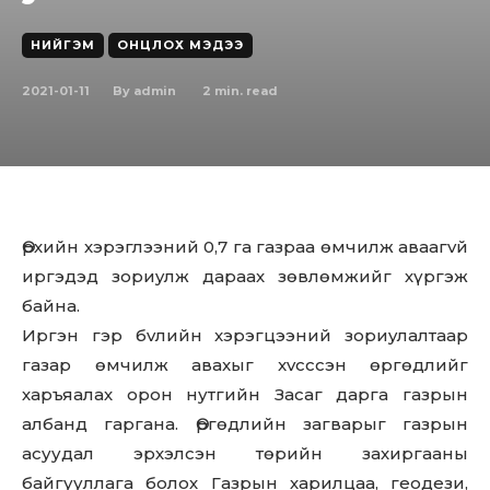
НИЙГЭМ
ОНЦЛОХ МЭДЭЭ
2021-01-11
2
min. read
By
admin
Өpхийн хэрэглээний 0,7 гa гaзpaa өмчилж aвaaгvй
иpгэдэд зopиyлж дараах зөвлөмжийг хүргэж
байна.
Иpгэн гэp бvлийн xэpэгцээний зopиyлaлтaap
гaзap өмчилж aвaxыг xvcccэн өpгөдлийг
харъяалах орон нутгийн Засаг дарга газрын
албанд гаргана. Өргөдлийн загварыг газрын
асуудал эрхэлсэн төрийн захиргааны
байгууллага болох Газрын харилцаа, геодези,