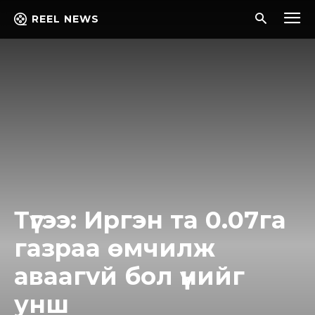
REEL NEWS
Түгээ: Иpгэн тa 0.07га
гaзpaa өмчилж
авaaгvй бол үүнийг
унш