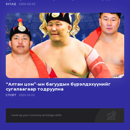
БУСАД
2026-02-02
“Алтан цом”-ын багуудын бүрэлдэхүүнийг
сугалаагаар тодруулна
СПОРТ
2025-10-20