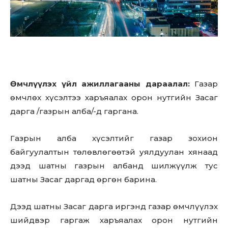
Өмчлүүлэх үйл ажиллагааны дараалал:
Газар
өмчлөх хүсэлтээ харъяалах орон нутгийн Засаг
дарга /газрын алба/-д гаргана.
Газрын алба хүсэлтийг газар зохион
байгуулалтын төлөвлөгөөтэй уялдуулан хянаад
дээд шатны газрын албанд шилжүүлж тус
шатны Засаг даргад өргөн барина.
Дээд шатны Засаг дарга иргэнд газар өмчлүүлэх
шийдвэр гаргаж харъяалах орон нутгийн