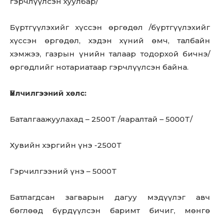
гэрчлүүлсэн хуулбар/
Бүртгүүлэхийг хүссэн өргөдөл /бүртгүүлэхийг
хүссэн өргөдөл, хэдэн хүний өмч, талбайн
хэмжээ, газрын үнийн талаар тодорхой бичнэ/
өргөдлийг нотариатаар гэрчлүүлсэн байна.
Үйлчилгээний хөлс:
Баталгаажуулахад – 2500T /яаралтай – 5000T/
Хувийн хэргийн үнэ -2500T
Гэрчилгээний үнэ – 5000T
Батлагдсан загварын дагуу мэдүүлэг авч
бөглөөд бүрдүүлсэн баримт бичиг, мөнгө