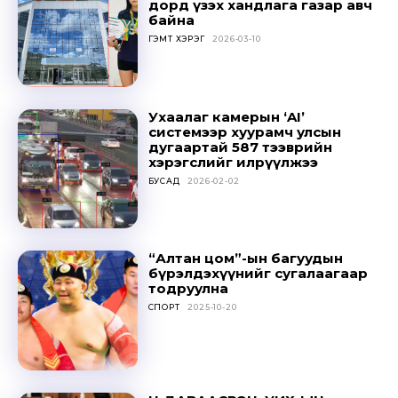
дорд үзэх хандлага газар авч
байна
ГЭМТ ХЭРЭГ
2026-03-10
Ухаалаг камерын ‘AI’
системээр хуурамч улсын
дугаартай 587 тээврийн
хэрэгслийг илрүүлжээ
БУСАД
2026-02-02
“Алтан цом”-ын багуудын
бүрэлдэхүүнийг сугалаагаар
тодруулна
СПОРТ
2025-10-20