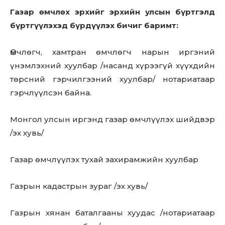
out!
Газар өмчлөх эрхийг эрхийн улсын бүртгэлд
бүртгүүлэхэд бүрдүүлэх бичиг баримт:
Sing up for our newsletter
to stay in the loop.
Өмчлөгч, хамтран өмчлөгч нарын иргэний
үнэмлэхний хуулбар /насанд хүрээгүй хүүхдийн
SUBSCRIBE
төрсний гэрчилгээний хуулбар/ нотариатаар
гэрчлүүлсэн байна.
Монгол улсын иргэнд газар өмчлүүлэх шийдвэр
/эх хувь/
Газар өмчлүүлэх тухай захирамжийн хуулбар
Газрын кадастрын зураг /эх хувь/
Газрын хянан баталгааны хуудас /нотариатаар