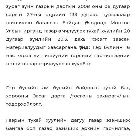
зураг зүйн газрын даргын 2008 оны 06 дугаар
сарын 27-ны өдрийн 133 дугаар тушаалаар
шинэчлэн баталсан байдаг. Өргөдөлд Монгол
Улсын иргэнд газар өмчлүүлэх тухай хуулийн 20
дугаар зүйлийн 20.3. дахь хэсэгт заасан
материалуудыг хавсаргана.
Үүнд:
Гэр бүлийн 16
нас хүрээгүй гишүүний төрсний гэрчилгээний
нотаиатчаар гэрчлүүлсэн хуулбар.
Гэр бүлийн ам бүлийн байдлын тухай баг,
хорооны Засаг дарга /тосгоны захирагч/-ын
тодорхойлолт.
Газрын тухай хуулийн дагуу газар эзэмшиж
байгаа бол газар эзэмших эрхийн гэрчилгээ,