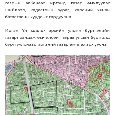
газрын албанаас иргэнд газар өмчлүүлэх
шийдвэр, кадастрын зураг, хөрсний хянан
баталгааны хуудсыг гардуулна.
Иргэн Үл хөдлөх эрхийн улсын бүртгэлийн
газарт хандаж өмчилсөн газраа улсын бүртгэлд
бүртгүүлснээр иргэний газар өмчлөх эрх үүснэ.