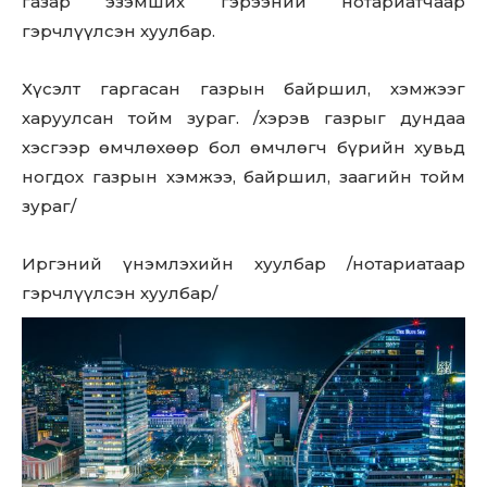
газар эзэмших гэрээний нотариатчаар
гэрчлүүлсэн хуулбар.
Хүсэлт гаргасан газрын байршил, хэмжээг
харуулсан тойм зураг. /хэрэв газрыг дундаа
хэсгээр өмчлөхөөр бол өмчлөгч бүрийн хувьд
ногдох газрын хэмжээ, байршил, заагийн тойм
зураг/
Иргэний үнэмлэхийн хуулбар /нотариатаар
гэрчлүүлсэн хуулбар/