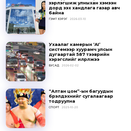
зэрлэгшиж улныхан хэмээн
дорд үзэх хандлага газар авч
байна
ГЭМТ ХЭРЭГ
2026-03-10
Ухаалаг камерын ‘AI’
системээр хуурамч улсын
дугаартай 587 тээврийн
хэрэгслийг илрүүлжээ
БУСАД
2026-02-02
“Алтан цом”-ын багуудын
бүрэлдэхүүнийг сугалаагаар
тодруулна
СПОРТ
2025-10-20