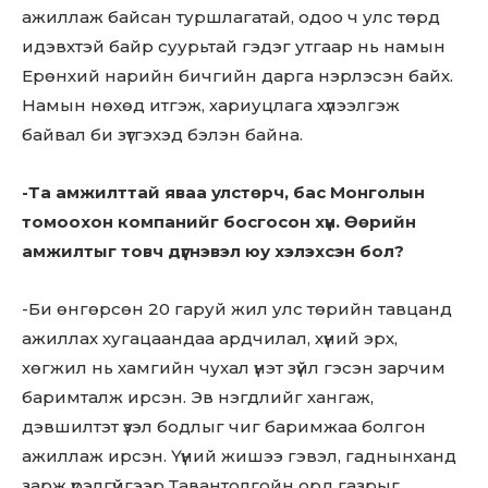
ажиллаж байсан туршлагатай, одоо ч улс төрд
идэвхтэй байр суурьтай гэдэг утгаар нь намын
Ерөнхий нарийн бичгийн дарга нэрлэсэн байх.
Намын нөхөд итгэж, хариуцлага хүлээлгэж
байвал би зүтгэхэд бэлэн байна.
-Та амжилттай яваа улстөрч, бас Монголын
томоохон компанийг босгосон хүн. Өөрийн
амжилтыг товч дүгнэвэл юу хэлэхсэн бол?
-Би өнгөрсөн 20 гаруй жил улс төрийн тавцанд
ажиллах хугацаандаа ардчилал, хүний эрх,
хөгжил нь хамгийн чухал үнэт зүйл гэсэн зарчим
баримталж ирсэн. Эв нэгдлийг хангаж,
дэвшилтэт үзэл бодлыг чиг баримжаа болгон
ажиллаж ирсэн. Үүний жишээ гэвэл, гаднынханд
зарж үрэлгүйгээр Тавантолгойн орд газрыг