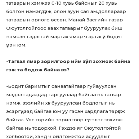
татварын хэмжээ 0-10 хувь байсныг 20 хувь
болгон нэмэгдүүлж, олон зуун сая ам.доллараар
татварын орлого өссөн. Манай Засгийн газар
Оюутолгойгоос авах татварыг бууруулах биш
нэмсэн гэдэгтэй маргах ямар ч аргагүй бодит
үнэн юм.
-Тэгвэл ямар зорилгоор ийм зүйл зохиож байна
гэж та бодож байна вэ?
-Бодит баримтыг санаатайгаар гуйвуулсан
мэдээ гадаадад гаргуулаад байгаа нь татвар
нэмж, зээлийн хүүг бууруулсан бодлогыг нь
эсэргүүцээд байгаа юм уу гэсэн хардлага төрүүлж
байгаа. Улс төрийн зорилгоор гүтгэлэг зохиож
байгаа нь тодорхой. Гэхдээ яг Оюутолгойтой
холбоотой, хэнд ч ойлгомжтой асуудлыг