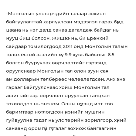
-Монголын улстөрчдийн талаар зохион
байгуулалттай харлуулсан мэдээлэл гарах бүрд
цаана нь нэг далд санаа дагалдаж байдаг нь
нууц биш болсон. Жишээ нь, би Ерөнхий
сайдаар томилогдоод 2011 онд Монголын талын
төлөх ёстой зээлийн хүүг 9.9 хувь байсныг 6.5
болгон бууруулах өөрчлөлтийг гэрээнд
оруулснаар Монголын тал олон зуун сая
ам.долларын төлбөрөөс чөлөөлөгдсөн. Анх энэ
гэрээг байгуулснаас хойш Монголын тал
ашигтайгаар өөрчлөлт оруулсан ганцхан
тохиолдол нь энэ юм. Олны нүдэнд илт, тоо
баримтаар нотлогдсон үнэнийг мушгин
гуйвуулна гэдэг нь улс төрийн зорилгоор, хүний
санаанд оромгүй гүтгэлэг зохиож байгаагийн