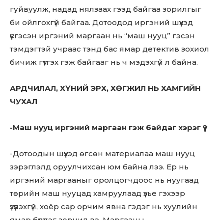
гуйвуулж, надад нялзаах гээд байгаа зорилгыг
би ойлгохгүй байгаа. Дотоодод иргэний шүүхэд
үүсгэсэн иргэний маргаан нь “маш нууц” гэсэн
тэмдэгтэй учраас тэнд бас ямар детектив зохиол
бичиж гүтгэх гэж байгааг нь ч мэдэхгүй л байна.
АРДЧИЛАЛ, ХҮНИЙ ЭРХ, ХӨГЖИЛ НЬ ХАМГИЙН
ЧУХАЛ
-Маш нууц иргэний маргаан гэж байдаг хэрэг үү?
-Дотоодын шүүхэд өгсөн материалаа маш нууц
зэрэглэлд оруулчихсан юм байна лээ. Ер нь
иргэний маргааныг оролцогчдоос нь нуугаад
төрийн маш нууцад хамруулаад үзье гэхээр
үзүүлэхгүй, хоёр сар орчим явна гэдэг нь хуулийн
ямар бүдүүлэг зөрчил вэ. Маргааны