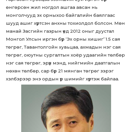
өнгөрсөн жил ногдол ашгаа авсан нь
монголчууд эх орныхоо байгалийн баялгаас
шууд ашиг хүртсэн анхны тохиолдол болсон. Мөн
манай Засгийн газрын үед 2012 оныг дуустал
Монгол Улсын иргэн бүр ‘Эх орны хишиг’ 1.5 сая
төгрөг, Тавантолгойн хувьцаа, ахмадын нэг сая
төгрөг, оюутны сургалтын хоёр удаагийн төлбөр
нэг сая төгрөг, эрүүл мэнд, нийгмийн даатгалын
нөхөн төлбөр, сар бүр 21 мянган төгрөг зэрэг
хэлбэрээр энэ ордын үр шимийг хүртэж байлаа.