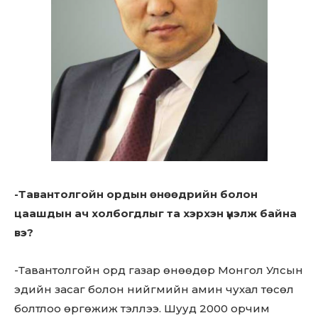
-Тавантолгойн ордын өнөөдрийн болон
цаашдын ач холбогдлыг та хэрхэн үнэлж байна
вэ?
-Тавантолгойн орд газар өнөөдөр Монгол Улсын
эдийн засаг болон нийгмийн амин чухал төсөл
болтлоо өргөжиж тэллээ. Шууд 2000 орчим