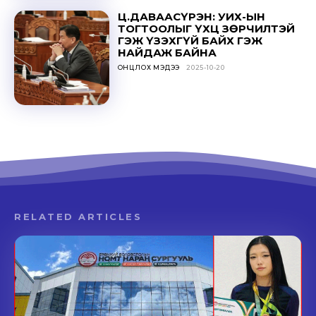
Ц.ДАВААСҮРЭН: УИХ-ЫН
ТОГТООЛЫГ ҮХЦ ЗӨРЧИЛТЭЙ
ГЭЖ ҮЗЭХГҮЙ БАЙХ ГЭЖ
НАЙДАЖ БАЙНА
ОНЦЛОХ МЭДЭЭ
2025-10-20
RELATED ARTICLES