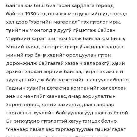
байгаа юм биш биз гэсэн хардлага төрөөд
байгаа. 1930-аад оны хэлмэгдүүлэлтийн үед гадаад
хэл дээр “хэргийн материал” гэх гүтгэлэг ирж,
түүнийг нь Монголд үг дуугүй гүйцэтгэж байсан
‘Лхүмбийн хэрэг’ шиг юм болж байгаа юм биш үү.
Миний хувьд, энэ эрээ цээргүй ажиллагаандаа
миний гэр бүл, үр хүүхдийг оролцуулан гүтгэн
доромжилж байгаатай хэзээ ч эвлэрэхгүй. Хүний
эрхийг хэрхэн зөрчиж байгаа, гүйцэтгэх ажлын
хуульд нийцэж байгаа эсэхийг шалгуулах болно.
Гаднын хувийн детектив компанийг хөлсөлсөн
энэ их мөнгийг хаанаас, ямар зориулалтын
хөрөнгөнөөс, хэний захиалга, даалгавраар
гаргасныг хуулийн байгууллагууд шалгах ёстой.
Би энэхүү гүжир гүтгэлэгтэй хатуу тэмцэх болно.
‘Үнэнээр явбал үхэр тэргээр туулай гүйцнэ’ гэдэг