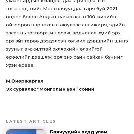
ухаант ардын үг байдаг даа. Ярилцлагын
төгсгөлд, нийт Монголчууддаа гарч буй 2021
ондоо болон Ардын хувьсгалын 100 жилийн
ойгоороо цар тахлын аюулаас ангижирч, эдийн
засаг нь тогтворжин өсөж, ардчилал, хүний эрх,
эрх зүйт төрөө дээдэлсэн хөгжил дэвшлийн шинэ
зууныг амжилттай эхлүүлэхийн өлзийтэй
ерөөлийг дэвшүүлж, эрүүл энх сайн сайхан бүхнийг
хүсэн ерөөе.
М.Өнөржаргал
Эх сурвалж: “Монголын үнэн” сонин
LATEST ARTICLES
Баячуудийн хүүхдүүд улам