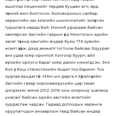
ашиглах лицензийг төрдөө буцаан өгч, ард
түмний өмч болгосон. Боловсролын салбар,
хөрөнгийн зах зээлийн шинэчлэлийг эхлүүлсэн
туршлага надад бий. Миний удирдаж байсан
хамтарсан Засгийн газрын үед Монголын эдийн
засаг түүхэнд хамгийн өндөр буюу 17.5 хувийн
өсөлт үзүүлж, дээд амжилт тогтоож байлаа. Ядуурал
анх удаа хоёр оронтой тоогоор буурч, айл
өрхийн орлого бараг хоёр дахин нэмэгдсэн. Энэ
бол үг биш статистикийн бодит тоо баримт. Тоо
худлаа ярьдаггүй. МАН-ын дарга У.Хүрэлсүхийн
Засгийн газар коронавирусийн цар тахал
дэгдэхээс өмнө 2012-2016 оны хооронд ‘шаланд
унасан’ байсан эдийн засгийн өсөлтийг
хурдасгаж чадсан. Гадаад дотоодын хөрөнгө
оруулагчдын анхаарлын төвд байсан өндөр