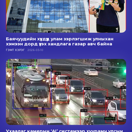
Баячуудийн хүүхдүүд улам зэрлэгшиж улныхан
хэмээн дорд үзэх хандлага газар авч байна
ГЭМТ ХЭРЭГ
2026-03-10
Ухаалаг камерын ‘AI’ системээр хуурамч улсын