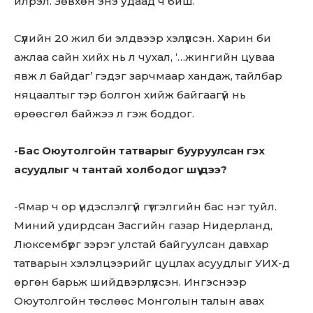
илрэл. Зөвхөн энэ удаад ч биш.
Сүүлийн 20 жил би элдвээр хэлүүлсэн. Харин би
ажлаа сайн хийх нь л чухал, ‘…жингийн цуваа
явж л байдаг’ гэдэг зарчмаар хандаж, тайлбар
няцаалтыг тэр болгон хийж байгаагүй нь
өрөөсгөл байжээ л гэж боддог.
-Бас Оюутолгойн татварыг бууруулсан гэх
асуудлыг ч тантай холбодог шүү дээ?
-Ямар ч ор үндэслэлгүй гүтгэлгийн бас нэг туйл.
Миний удирдсан Засгийн газар Нидерланд,
Люксембүрг зэрэг улстай байгуулсан давхар
татварын хэлэлцээрийг цуцлах асуудлыг УИХ-д
өргөн барьж шийдвэрлүүлсэн. Ингэснээр
Оюутолгойн төслөөс Монголын талын авах