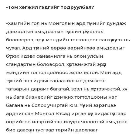
-Том хөгжил гэдгийг тодруулбал?
-Хамгийн гол нь Монголын ард түмнийг дундаж
давхаргын амьдралын түвшин рүү хөтлөх
боловсрол, эрүүл мэндийн тогтолцоог санхүүжүүлэх нь
чухал. Ард түмний өөрөө өөрийнхөө амьдралыг
бүтээх идэвх санаачилга нь олон улсын
стандартын боловсрол, хүртээмжтэй эрүүл
мэндийн тогтолцооноос эхлэх ёстой. Мөн ард
түмний энэ идэвх санаачилгыг дэмжсэн
татварын дарамт багатай, зээл нь хүртээмжтэй, хүү
нь бага бизнесийг дэмжих тогтолцооны нэг
багана нь болох учиртай юм. Үүний зэрэгцээ
ардчилсан Монгол Улсад иргэн хүн айдасгүйгээр
өөрийгөө илэрхийлэн илүү эрх чөлөөтэй амьдрах
бие даасан тусгаар төрийн дархлааг