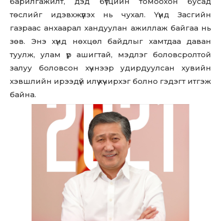
барилгажилт, дэд бүтцийн томоохон бусад
төслийг идэвхжүүлэх нь чухал. Үүнд Засгийн
газраас анхаарал хандуулан ажиллаж байгаа нь
зөв. Энэ хүнд нөхцөл байдлыг хамтдаа даван
туулж, улам үр ашигтай, мэдлэг боловсролтой
залуу боловсон хүчнээр удирдуулсан хувийн
хэвшлийн ирээдүй илүү хүчирхэг болно гэдэгт итгэж
байна.