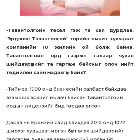
-Тавантолгойн төсөл гэж та сая дурдлаа.
‘Эрдэнэс Тавантолгой’ төрийн өмчит хувьцаат
компанийн 10 жилийн ой болж байна.
Тавантолгойн орд газрын талаар чухал
шийдвэрүүдийг та гаргаж байсныг олон нийт
төдийлөн сайн мэдэхгүй байх?
-Тиймээ, 1998 онд бизнесийн салбарт байхдаа
эзэмших эрхийг нь авч байсан Тавантолгойн
ордын лицензийг бид төрдөө өгсөн.
Дараа нь Ерөнхий сайд байхдаа 2012 онд 1072
ширхэг хувьцааг иргэн бүрт өгөх шийдвэрийг
гаргасан. Хувьцаа эзэмшиж буй иргэн бүр