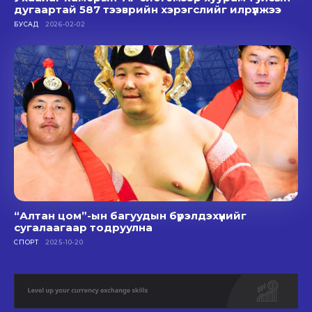
дугаартай 587 тээврийн хэрэгслийг илрүүлжээ
БУСАД
2026-02-02
“Алтан цом”-ын багуудын бүрэлдэхүүнийг
сугалаагаар тодруулна
СПОРТ
2025-10-20