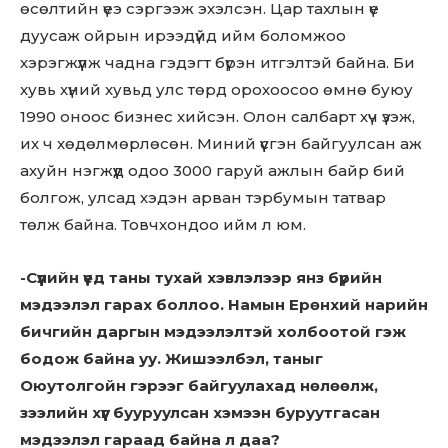
өсөлтийн үеэ сэргээж эхэлсэн. Цар тахлын үе
дуусаж ойрын ирээдүйд ийм боломжоо
хэрэгжүүлж чадна гэдэгт бүрэн итгэлтэй байна. Би
хувь хүний хувьд улс төрд орохоосоо өмнө буюу
1990 оноос бизнес хийсэн. Олон салбарт хүч үзэж,
их ч хөдөлмөрлөсөн. Миний үүсгэн байгуулсан аж
ахуйн нэгжүүд одоо 3000 гаруй ажлын байр бий
болгож, улсад хэдэн арван тэрбумын татвар
Don't miss
төлж байна. Товчхондоо ийм л юм.
out!
-Сүүлийн үед таны тухай хэвлэлээр янз бүрийн
Sing up for our newsletter
мэдээлэл гарах боллоо. Намын Ерөнхий нарийн
to stay in the loop.
бичгийн даргын мэдээлэлтэй холбоотой гэж
бодож байна уу. Жишээлбэл, таныг
SUBSCRIBE
Оюутолгойн гэрээг байгуулахад нөлөөлж,
зээлийн хүүг бууруулсан хэмээн буруутгасан
мэдээлэл гараад байна л даа?