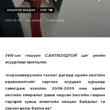
ОНЦЛОХ МЭДЭЭ
УЛС ТӨР
2021-01-07
7
min. read
By
admin
УИХ-ын гишүүн С.БАТБОЛДТОЙ цаг үеийн
асуудлаар ярилцлаа.
-Коронавирусийн тахлыг дагаад эдийн засгийн
идэвхжилтийг сэргээх асуудал хурцаар
тавигдаж эхэллээ. 2008-2009 оны эдийн
засгийн хямралыг давж чадсан Засгийн газрын
тэргүүний хувьд өнөөгийн нөхцөл байдлыг та
хэрхэн үнэлж байна вэ?