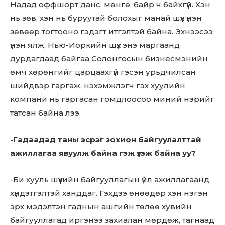
Надад оффшорт данс, мөнгө, байр ч байхгүй. Хэн
нь зөв, хэн нь буруутай болохыг манай шүүх үнэн
зөвөөр тогтооно гэдэгт итгэлтэй байна. Эхнээсээ
үнэн ялж, Нью-Иоркийн шүүх энэ маргаанд
дурдагдаад байгаа Солонгосын бизнесмэнийн
өмч хөрөнгийг царцаахгүй гэсэн урьдчилсан
шийдвэр гаргаж, нэхэмжлэгч гэх хуулийн
компани нь гаргасан гомдлоосоо миний нэрийг
татсан байна лээ.
-Гадаадад таны эсрэг зохион байгуулалттай
ажиллагаа явуулж байна гэж үзэж байна уу?
-Би хууль шүүхийн байгууллагын үйл ажиллагаанд
хүндэтгэлтэй ханддаг. Гэхдээ өнөөдөр хэн нэгэн
эрх мэдэлтэн гаднын ашгийн төлөө хувийн
байгууллагад иргэнээ захиалан мөрдөж, тагнаад