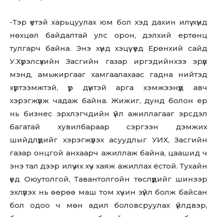
-Тэр үетэй харьцуулах юм бол хэд дахин илүү хүнд
нөхцөл байдалтай улс орон, дэлхий ертөнц
тулгарч байна. Энэ хүнд хэцүү үед Ерөнхий сайд
У.Хүрэлсүхийн Засгийн газар иргэдийнхээ эрүүл
мэнд, амьжиргааг хамгаалахаас гадна нийтэд
хүртээмжтэй, үр дүнтэй арга хэмжээнүүд авч
хэрэгжүүлж чадаж байна. Жижиг, дунд болон ер
нь бизнес эрхлэгчдийн үйл ажиллагааг эрсдэл
багатай хувилбараар сэргээн дэмжих
шийдлүүдийг хэрэгжүүлэх асуудлыг УИХ, Засгийн
газар онцгой анхаарч ажиллаж байна, цаашид ч
энэ тал дээр илүү их хүч хаяж ажиллах ёстой. Тухайн
үед Оюутолгой, Тавантолгойн төслүүдийг шинээр
эхлүүлэх нь өөрөө маш том хүчин зүйл болж байсан
бол одоо ч мөн адил боловсруулах үйлдвэр,