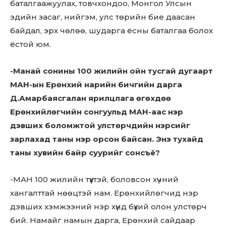
баталгаажуулах, товчхондоо, Монгол Улсын
эдийн засаг, нийгэм, улс төрийн бие даасан
байдал, эрх чөлөө, шударга ёсны баталгаа болох
ёстой юм.
-Манай сонины 100 жилийн ойн тусгай дугаарт
МАН-ын Ерөнхий нарийн бичгийн дарга
Д.Амарбаясгалан ярилцлага өгөхдөө
Ерөнхийлөгчийн сонгуульд МАН-аас нэр
дэвших боломжтой улстөрчдийн нэрсийг
зарлахад таны нэр орсон байсан. Энэ тухайд
таны хувийн байр суурийг сонсъё?
-МАН 100 жилийн түүхтэй, боловсон хүчний
хангалттай нөөцтэй нам. Ерөнхийлөгчид нэр
дэвших хэмжээний нэр хүнд бүхий олон улстөрч
бий. Намайг намын дарга, Ерөнхий сайдаар