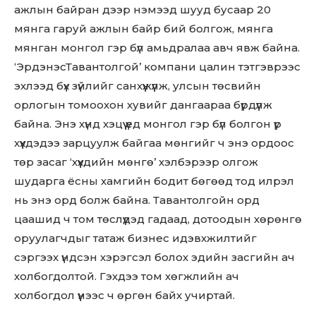
ажлын байран дээр нэмээд шууд бусаар 20
мянга гаруй ажлын байр бий болгож, мянга
мянган монгол гэр бүл амьдралаа авч явж байна.
‘ЭрдэнэсТавантолгой’ компани цалин тэтгэврээс
эхлээд бүх зүйлийг санхүүжүүлж, улсын төсвийн
орлогын томоохон хувийг дангаараа бүрдүүлж
байна. Энэ хүнд хэцүү үед монгол гэр бүл болгон үр
хүүхдэдээ зарцуулж байгаа мөнгийг ч энэ ордоос
төр засаг ‘хүүхдийн мөнгө’ хэлбэрээр олгож
шударга ёсны хамгийн бодит бөгөөд тод илрэл
нь энэ орд болж байна. Тавантолгойн орд
цаашид ч том төслүүдэд гадаад, дотоодын хөрөнгө
оруулагчдыг татаж бизнес идэвхжилтийг
сэргээх үндсэн хэрэгсэл болох эдийн засгийн ач
холбогдолтой. Гэхдээ том хөгжлийн ач
холбогдол үүнээс ч өргөн байх учиртай.