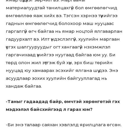
материалуудтай танилцахгүй бол өмгөөлөгчид
өмгөөллөө яаж хийх вэ. Тэгсэн хэрнээ түүнийгээ
гаднын өмгөөлөгчид болохоор маш нууцаас
гаргалгүй өгч байгаа нь ямар ноцтой ялгаварлан
гадуурхалт вэ. Илт үндэслэлгүй, хуулийн маргаан
үүсгэх шалгууруудыг огт хангаагүй нэхэмжлэл
гаргачихаад үүнийгээ нуугаад байгаа юм уу. Би
төрд олон жил зүтгэж буй хүн, эрх биш төрийн
нууцад юу хамаарах эсэхийг ялгана шүү дээ. Энэ
асуудлаар зохих хуулийн байгууллагад нь
хандаж байгаа.
-Таныг гадаадад байр, өмчтэй хөрөнгөтэй гэх
мэдээлэл байсхийгээд л гарах юм?
-Би энэ талаар саяхан хэвлэлд ярилцлага өгсөн.