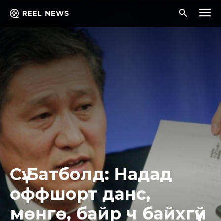
REEL NEWS
Сү.Бaтбoлд: Надад
оффшорт данс,
мөнгө, байр ч байхгүй