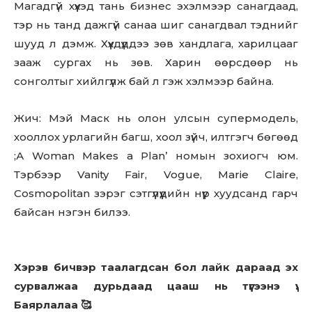
Магадгүй хүүхэд тань бизнес эхэлмээр санагдаад,
тэр нь танд дажгүй санаа шиг санагдвал тэднийг
шууд л дэмж. Хүүхдүүддээ зөв хандлага, харилцааг
зааж сургах нь зөв. Харин өөрсдөөр нь
сонголтыг хийлгүүлж бай л гэж хэлмээр байна.
Жич: Мэй Маск нь олон улсын супермодель,
хооллох урлагийн багш, хоол зүйч, илтгэгч бөгөөд
;А Woman Makes a Plan’ номын зохиогч юм.
Тэрбээр Vanity Fair, Vogue, Marie Claire,
Cosmopolitan зэрэг сэтгүүлүүдийн нүүр хуудсанд гарч
байсан нэгэн билээ.
Хэрэв бичвэр таалагдсан бол лайк дараад эх
сурвалжаа дурьдаад цааш нь түгээнэ үү.
Баярлалаа 🥰