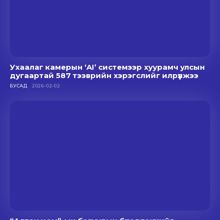
Ухаалаг камерын ‘AI’ системээр хуурамч улсын
дугаартай 587 тээврийн хэрэгслийг илрүүлжээ
БУСАД
2026-02-02