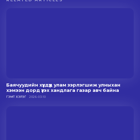
Баячуудийн хүүхдүүд улам зэрлэгшиж улныхан
хэмээн дорд үзэх хандлага газар авч байна
ГЭМТ ХЭРЭГ
2026-03-10