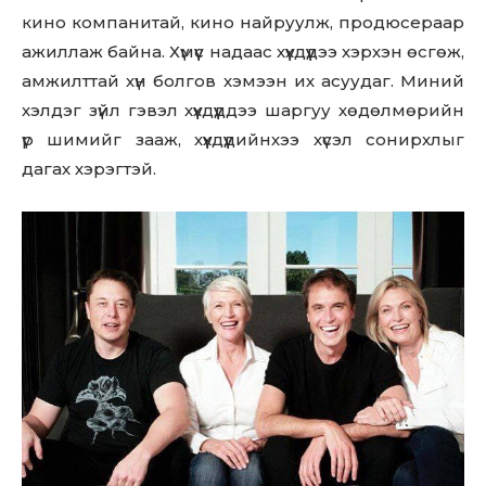
кино компанитай, кино найруулж, продюсераар
ажиллаж байна. Хүмүүс надаас хүүхдүүдээ хэрхэн өсгөж,
амжилттай хүн болгов хэмээн их асуудаг. Миний
хэлдэг зүйл гэвэл хүүхдүүддээ шаргуу хөдөлмөрийн
үр шимийг зааж, хүүхдүүдийнхээ хүсэл сонирхлыг
дагах хэрэгтэй.