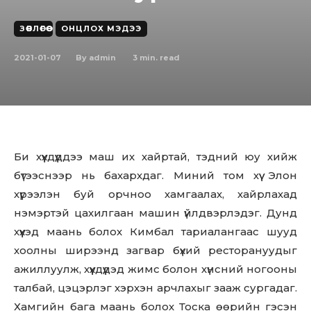
ЗӨВЛӨГӨӨ
ОНЦЛОХ МЭДЭЭ
2021-01-07
3
min. read
By
admin
Би хүүхдүүддээ маш их хайртай, тэдний юу хийж
бүтээснээр нь бахархдаг. Миний том хүү Элон
хүрээлэн буй орчноо хамгаалах, хайрлахад
нэмэртэй цахилгаан машин үйлдвэрлэдэг. Дунд
хүүхэд маань болох Кимбал тариалангаас шууд
хоолны ширээнд загвар бүхий ресторануудыг
ажиллуулж, хүүхдүүдэд жимс болон хүнсний ногооны
талбай, цэцэрлэг хэрхэн арчлахыг зааж сургадаг.
Хамгийн бага маань болох Тоска өөрийн гэсэн