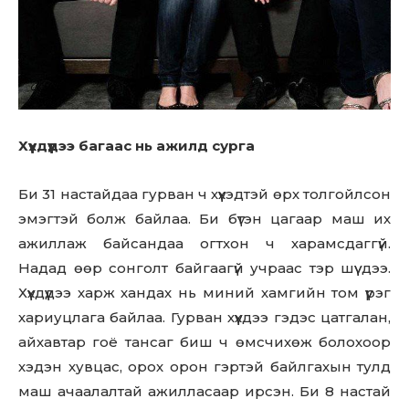
Хүүхдүүдээ багаас нь ажилд сурга
Би 31 настайдаа гурван ч хүүхэдтэй өрх толгойлсон
эмэгтэй болж байлаа. Би бүтэн цагаар маш их
ажиллаж байсандаа огтхон ч харамсдаггүй.
Надад өөр сонголт байгаагүй учраас тэр шүү дээ.
Хүүхдүүдээ харж хандах нь миний хамгийн том үүрэг
хариуцлага байлаа. Гурван хүүхдээ гэдэс цатгалан,
айхавтар гоё тансаг биш ч өмсчихөж болохоор
хэдэн хувцас, орох орон гэртэй байлгахын тулд
маш ачаалалтай ажилласаар ирсэн. Би 8 настай