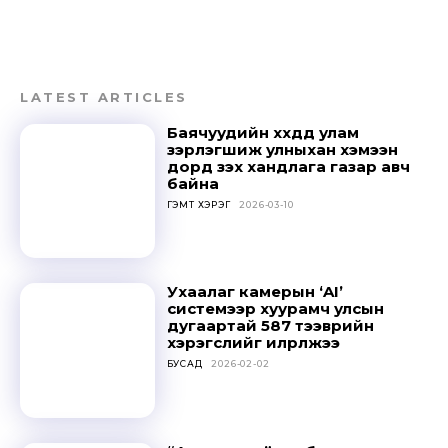
LATEST ARTICLES
Баячуудийн хүүхдүүд улам
зэрлэгшиж улныхан хэмээн
дорд үзэх хандлага газар авч
байна
ГЭМТ ХЭРЭГ
2026-03-10
Ухаалаг камерын ‘AI’
системээр хуурамч улсын
дугаартай 587 тээврийн
хэрэгслийг илрүүлжээ
БУСАД
2026-02-02