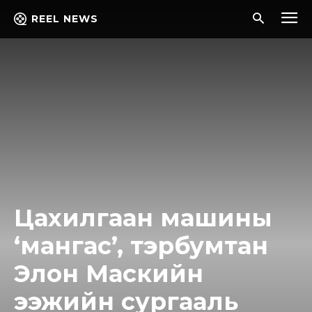
REEL NEWS
Цахилгаан машины
‘мангас’, тэрбумтан
Элон Маскийн
ээжийн сургааль