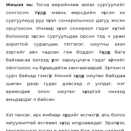
Жишээ нь:
Тоска өөрийнхөө ахлах сургуулийг
сонгосон. Хүүхдүүд маань өөрсдийн хүссэн их
сургуулиуд руу хүсэл сонирхлынхоо дагуу элсэн
орцгоосон. Улмаар хүсэл сонирхол гэдэг хүчтэй
болохоор хүссэн сургуульдаа орсон тэд ч урам
зоригтой суралцаж, тэтгэлэг, оюутны зээл
зэргийг авч чадсан гэж боддог. Хүүхдүүд бага
байхаасаа эхлээд үүрэг хариуцлага гэдэг зүйлийг
ойлгохоос нь бүү хаацайлж хамгаалаарай. Эртхэн л
сурч байхад гэмгүй. Миний хүүхдүүд оюутан байхдаа
шалан дээр гудас дэвсээд л унтдаг, нэг
өрөөндөө олон оюутан хүүхэдтэй чихээд
амьдардаг л байсан.
Хэт тансаг, эрх ямбаар хүүхдийг өсгөхгүй, аль болох
хатуужилтай өсгөвөл хүүхэд илүү ухааждаг. Эрхлүүлэх,
тансаглуулах тусам л өөрсдөө бие дааж чадахгүй,