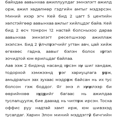
байхдаа аавынхаа ажиллуулдаг эмнэлэгт ажилд
орж, ажил хөдөлмөр гэдгийн амтыг мэдэрсэн.
Миний ихэр эгч Кей бид 2 цагт 5 центийн
хөлстэйгөөр аавынхаа ажлыг хийлцдэг байв. Кей
бид 2 өсч томрон 12 настай болсныхоо дараа
аавынхаа эмнэлэгт ресепшнээр ажиллаж
эхэлсэн. Бид 2 үйлчлүүлэгчийг угтан авч, цай хийж
өгөхөөс гадна, аавыг бэлэн болох хүртэл
зочидтой юм ярилцдаг байлаа.
Аав ээж 2 бидэнд насанд хүрсэн хүн шиг хандаж,
тодорхой хэмжээнд үүрэг хариуцлага үүрүүлж,
амьдралын зах зухаас мэдрүүлж байсан нь их тус
болсон гэж боддог. Яг энэ л хүмүүжлээр би
өөрийнхөө хүүхдүүдийг багаас нь ажилдаа
туслалцуулж, бие даахад нь чиглүүлж ирсэн. Тоска
оффис руу надтай хамт ирж, юм шивэхэд
тусалдаг. Харин Элон миний мэддэггүй бичгийн