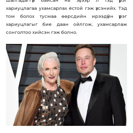
шалгадаггүй байсан нь зүгээр л тэд үүрэг
хариуцлагаа ухамсарлах ёстой гэж үзсэнийх. Тэд
том болох тусмаа өөрсдийн ирээдүйн үүрэг
хариуцлагыг бие даан ойлгож, ухамсарлаж
сонголтоо хийсэн гэж болно.