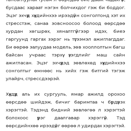
бусдаас хараат нэгэн болчихдог гэж би боддог.
Эцэг эхчүүд хүүхдийнхээ ирээдүйн сонголтонд хэт их
стресстэж, санаа зовсноосоо болоод өөрсдөө
хурдан хөгшрөх, хяналтгүйгээр идэх, биеэ
гаргуунд гаргах зэрэг нь түгээмэл ажиглагддаг.
Би өөрөө залуудаа модель, зөв хооллолтын багш
байсан учраас тэрхүү үзэгдлийг маш сайн
ажигласан. Эцэг эхчүүдэд зөвлөхөд хүүхдийнхээ
сонголтыг өмнөөс нь хийх гэж битгий тэгэж
улайрч, стрессдээрэй.
Хүүхдүүд аль их сургууль, ямар ажилд орохоо
өөрсдөө шийдэж, бичиг баримтаа ч бүрдүүлэх
хэрэгтэй. Тэдэнд бидний зөвлөгөө л хэрэгтэй
болохоос үүрэг даалгавар хэрэггүй. Тэд
өөрсдийнхөө ирээдүйг өөрөө л удирдах хэрэгтэй.