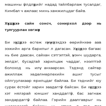
машины үйлдлүүдийг надад тайлбарлаж тусалдаг,
Кимбал ч ажлаас минь хамжилцдаг байв.
Хүүхдүүдээ сайн сонсч, сонирхол дээр нь
тулгуурлан хөгжүүл
Би хүүхдүүдээ өсгөж хүмүүжүүлэхдээ өөрийнхөө аав
ээжийн арга барилыг л дагасан. Хүүхдүүдээ багаас
нь бие даасан, сайхан сэтгэлтэй, үнэнч шударга,
эелдэг, бусадтай харилцаж чаддаг, нээлттэй
болоход нь илүү анхаарсан. Тэдэнд сайтар
ажиллаж хөдөлмөрлөхийн ашиг тусыг
ойлгуулахаар ярилцдаг байлаа. Би тэднийг юу
сурах ёстойг харин заадаггүй байсан. Би хүүхдүүдээ
хэт нялзрай юмшиг ханддаггүй, бас загнаж
зандардаггүй байлаа. Гэрийн даалгаврыг нь