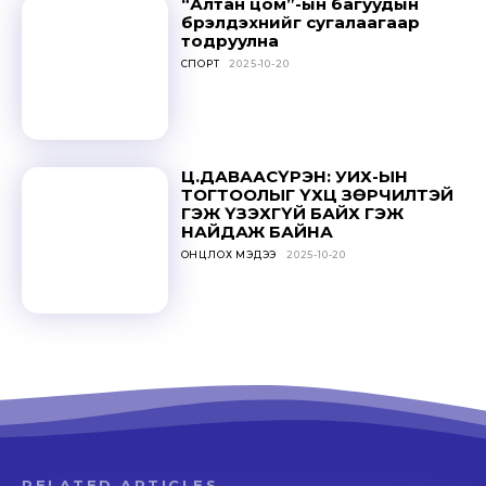
“Алтан цом”-ын багуудын
бүрэлдэхүүнийг сугалаагаар
тодруулна
СПОРТ
2025-10-20
Ц.ДАВААСҮРЭН: УИХ-ЫН
ТОГТООЛЫГ ҮХЦ ЗӨРЧИЛТЭЙ
ГЭЖ ҮЗЭХГҮЙ БАЙХ ГЭЖ
НАЙДАЖ БАЙНА
ОНЦЛОХ МЭДЭЭ
2025-10-20
RELATED ARTICLES