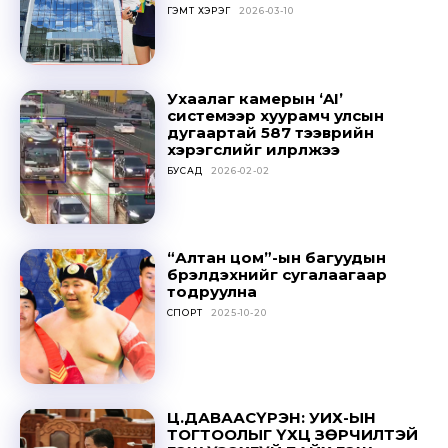
ГЭМТ ХЭРЭГ
2026-03-10
Ухаалаг камерын ‘AI’
системээр хуурамч улсын
дугаартай 587 тээврийн
хэрэгслийг илрүүлжээ
БУСАД
2026-02-02
“Алтан цом”-ын багуудын
бүрэлдэхүүнийг сугалаагаар
тодруулна
СПОРТ
2025-10-20
Ц.ДАВААСҮРЭН: УИХ-ЫН
ТОГТООЛЫГ ҮХЦ ЗӨРЧИЛТЭЙ