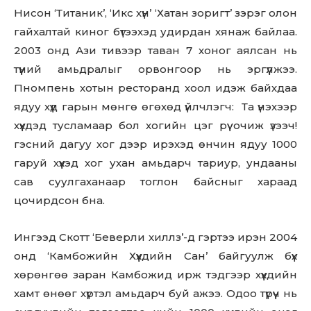
Нисон ‘Титаник’, ‘Икс хүн’ ‘Хатан зоригт’ зэрэг олон
гайхалтай киног бүтээхэд удирдан хянаж байлаа.
2003 онд Ази тивээр таван 7 хоног аялсан нь
түүний амьдралыг орвонгоор нь эргүүлжээ.
Пномпень хотын ресторанд хоол идэж байхдаа
ядуу хүүд гарын мөнгө өгөхөд үйлчлэгч: Та үнэхээр
хүүхдэд тусламаар бол хогийн цэг рүү очиж үзээч!
гэсний дагуу хог дээр ирэхэд өнчин ядуу 1000
гаруй хүүхэд хог ухан амьдарч тариур, ундааны
сав суулгаханаар тоглон байсныг хараад
цочирдсон бна.
Ингээд Скотт ‘Беверли хиллз’-д гэртээ ирэн 2004
онд ‘Камбожийн Хүүхдийн Сан’ байгуулж бүх
хөрөнгөө заран Камбожид ирж тэдгээр хүүхдийн
хамт өнөөг хүртэл амьдарч буй ажээ. Одоо түрүүч нь