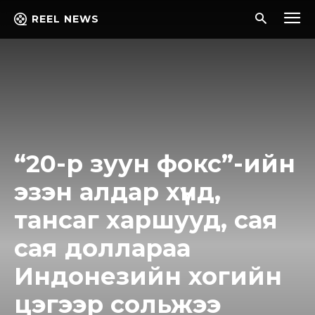
REEL NEWS
“20-р зуун фокс”-ийн
эзэн алдар хүнд,
тансаг харшууд, сая
сая доллараа
Индонезийн хогийн
цэгээр сольжээ