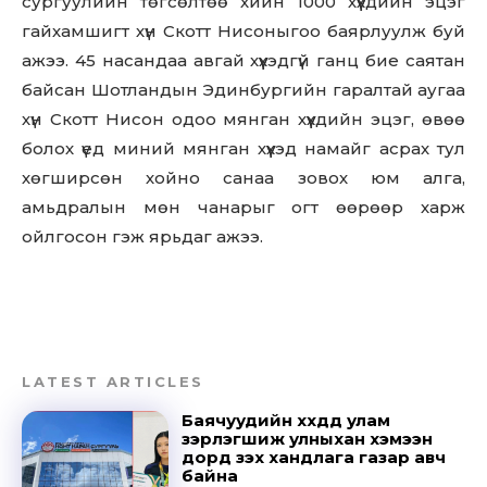
сургуулийн төгсөлтөө хийн 1000 хүүхдийн эцэг
гайхамшигт хүн Скотт Нисоныгоо баярлуулж буй
ажээ. 45 насандаа авгай хүүхэдгүй ганц бие саятан
байсан Шотландын Эдинбургийн гаралтай аугаа
хүн Скотт Нисон одоо мянган хүүхдийн эцэг, өвөө
болох үед миний мянган хүүхэд намайг асрах тул
хөгширсөн хойно санаа зовох юм алга,
амьдралын мөн чанарыг огт өөрөөр харж
ойлгосон гэж ярьдаг ажээ.
LATEST ARTICLES
Баячуудийн хүүхдүүд улам
зэрлэгшиж улныхан хэмээн
дорд үзэх хандлага газар авч
байна