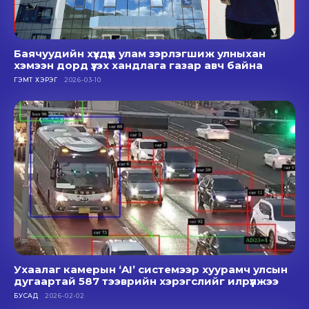
Баячуудийн хүүхдүүд улам зэрлэгшиж улныхан
хэмээн дорд үзэх хандлага газар авч байна
ГЭМТ ХЭРЭГ
2026-03-10
Ухаалаг камерын ‘AI’ системээр хуурамч улсын
дугаартай 587 тээврийн хэрэгслийг илрүүлжээ
БУСАД
2026-02-02