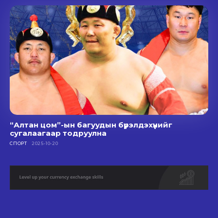
“Алтан цом”-ын багуудын бүрэлдэхүүнийг
сугалаагаар тодруулна
СПОРТ
2025-10-20