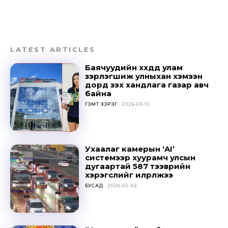
LATEST ARTICLES
Баячуудийн хүүхдүүд улам
зэрлэгшиж улныхан хэмээн
дорд үзэх хандлага газар авч
байна
ГЭМТ ХЭРЭГ
2026-03-10
Don't miss
Ухаалаг камерын ‘AI’
системээр хуурамч улсын
out!
дугаартай 587 тээврийн
хэрэгслийг илрүүлжээ
БУСАД
2026-02-02
Sing up for our newsletter
to stay in the loop.
SUBSCRIBE