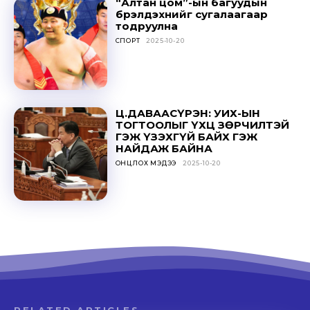
“Алтан цом”-ын багуудын
бүрэлдэхүүнийг сугалаагаар
тодруулна
СПОРТ
2025-10-20
Ц.ДАВААСҮРЭН: УИХ-ЫН
ТОГТООЛЫГ ҮХЦ ЗӨРЧИЛТЭЙ
ГЭЖ ҮЗЭХГҮЙ БАЙХ ГЭЖ
НАЙДАЖ БАЙНА
ОНЦЛОХ МЭДЭЭ
2025-10-20
RELATED ARTICLES