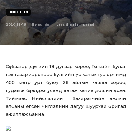
НИЙСЛЭЛ
2020-12-16
Less than 1
min. read
By
admin
Сүхбаатар дүүргийн 18 дугаар хороо, Гүнжийн булаг
гэх газар хөрснөөс булгийн ус хальж тус орчимд
400 метр урт буюу 28 айлын хашаа хороо,
гудамж бүхэлдээ усанд автаж халиа дошин үүссэн.
Тиймээс Нийслэлийн Захирагчийн ажлын
албаны өгсөн чиглэлийн дагуу шуурхай бригад
ажиллаж байна.