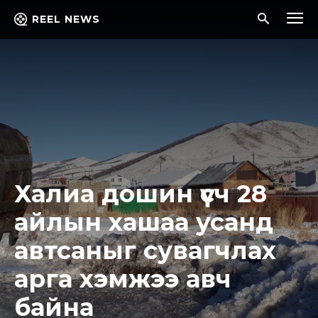
REEL NEWS
Халиа дошин үүсч 28
айлын хашаа усанд
автсаныг сувагчлах
арга хэмжээ авч
байна