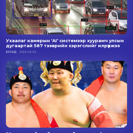
Ухаалаг камерын ‘AI’ системээр хуурамч улсын
дугаартай 587 тээврийн хэрэгслийг илрүүлжээ
БУСАД
2026-02-02