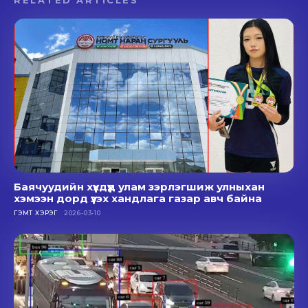
Баячуудийн хүүхдүүд улам зэрлэгшиж улныхан
хэмээн дорд үзэх хандлага газар авч байна
ГЭМТ ХЭРЭГ
2026-03-10