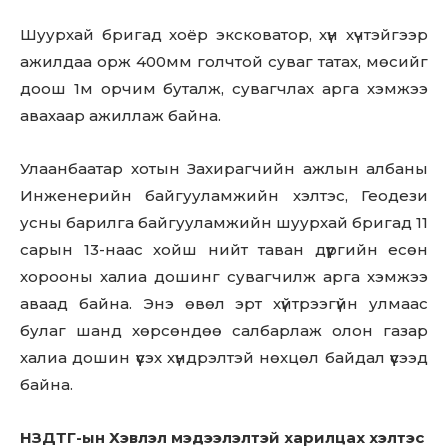
Шуурхай бригад хоёр эксковатор, хүн хүчтэйгээр
ажилдаа орж 400мм голчтой суваг татах, мөсийг
доош 1м орчим буталж, сувагчлах арга хэмжээ
авахаар ажиллаж байна.
Улаанбаатар хотын Захирагчийн ажлын албаны
Инженерийн байгууламжийн хэлтэс, Геодези
усны барилга байгууламжийн шуурхай бригад 11
сарын 13-наас хойш нийт таван дүүргийн есөн
хорооны халиа дошинг сувагчилж арга хэмжээ
аваад байна. Энэ өвөл эрт хүйтрээгүйн улмаас
булаг шанд хөрсөндөө салбарлаж олон газар
халиа дошин үүсэх хүндрэлтэй нөхцөл байдал үүсээд
байна.
НЗДТГ-ын Хэвлэл мэдээлэлтэй харилцах хэлтэс