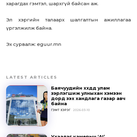
харагдах гэмтэл, шархгүй байсан аж.
Эл хэргийн талаарх шалгалтын ажиллагаа
үргэлжилж байна.
Эх сурвалж: eguur.mn
LATEST ARTICLES
Баячуудийн хүүхдүүд улам
зэрлэгшиж улныхан хэмээн
дорд үзэх хандлага газар авч
байна
Don't miss
ГЭМТ ХЭРЭГ
2026-03-10
out!
Sing up for our newsletter
Ухаалаг камерын ‘AI’