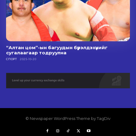
“Алтан цом”-ын багуудын бүрэлдэхүүнийг
сугалаагаар тодруулна
СПОРТ
2025-10-20
© Newspaper WordPress Theme by TagDiv