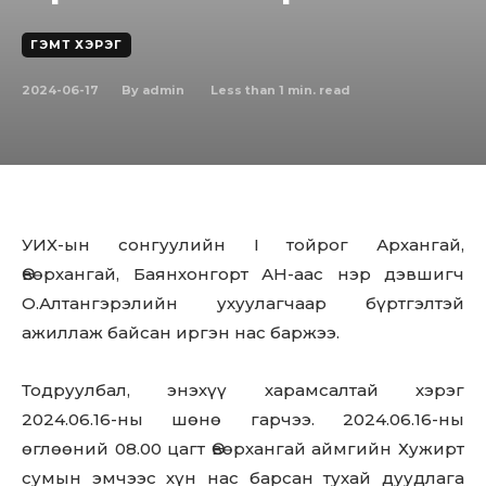
ГЭМТ ХЭРЭГ
2024-06-17
Less than 1
min. read
By
admin
УИХ-ын сонгуулийн I тойрог Архангай,
Өвөрхангай, Баянхонгорт АН-аас нэр дэвшигч
О.Алтангэрэлийн ухуулагчаар бүртгэлтэй
ажиллаж байсан иргэн нас баржээ.
Тодруулбал, энэхүү харамсалтай хэрэг
2024.06.16-ны шөнө гарчээ. 2024.06.16-ны
өглөөний 08.00 цагт Өвөрхангай аймгийн Хужирт
сумын эмчээс хүн нас барсан тухай дуудлага