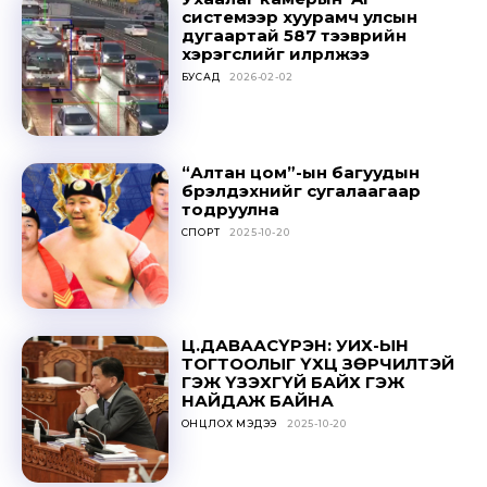
системээр хуурамч улсын
to stay in the loop.
дугаартай 587 тээврийн
хэрэгслийг илрүүлжээ
БУСАД
2026-02-02
SUBSCRIBE
“Алтан цом”-ын багуудын
бүрэлдэхүүнийг сугалаагаар
тодруулна
СПОРТ
2025-10-20
Ц.ДАВААСҮРЭН: УИХ-ЫН
ТОГТООЛЫГ ҮХЦ ЗӨРЧИЛТЭЙ
ГЭЖ ҮЗЭХГҮЙ БАЙХ ГЭЖ
НАЙДАЖ БАЙНА
ОНЦЛОХ МЭДЭЭ
2025-10-20