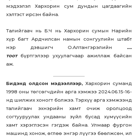
мэдээлэл Хархорин сум дундын цагдаагийн
хэлтэст ирсэн байна.
Талийгаач нь Б.Ч нь Хархорин сумын Нарийн
хүр багт Ардчилсан намын сонгуулийн штабт
нэр дэвшигч О.Алтангэрэлийн
….
тоот
бүртгэлээр ухуулагчаар ажиллаж байсан
аж.
Бидэнд олдсон мэдээллээр,
Хархорин суманд
1998 оны төгсөгчдийн арга хэмжээ 2024.06.15-16-
нд шилжих хоногт болжээ. Тэрхүү арга хэмжээнд
талийгаач эхнэрийн хамт очиж оролцоод
согтууруулах ундааны зүйл бусад хүмүүсийн
хамт хэрэглэсэн гэгдэж байна. Улмаар фургон
машинд хонож, өглөө энгэр лүүгээ бөөлжсөн, ил