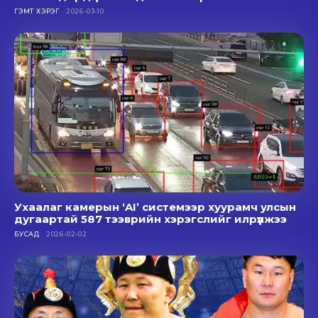
ГЭМТ ХЭРЭГ
2026-03-10
Ухаалаг камерын ‘AI’ системээр хуурамч улсын
дугаартай 587 тээврийн хэрэгслийг илрүүлжээ
БУСАД
2026-02-02