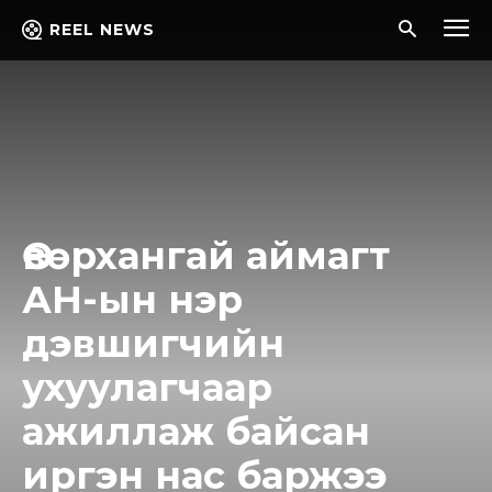
REEL NEWS
Өвөрхангай аймагт
АН-ын нэр
дэвшигчийн
ухуулагчаар
ажиллаж байсан
иргэн нас баржээ