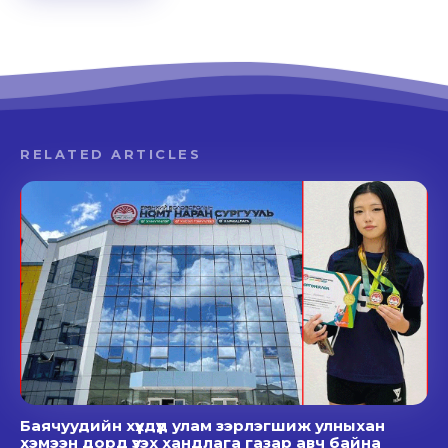
RELATED ARTICLES
Баячуудийн хүүхдүүд улам зэрлэгшиж улныхан
хэмээн дорд үзэх хандлага газар авч байна