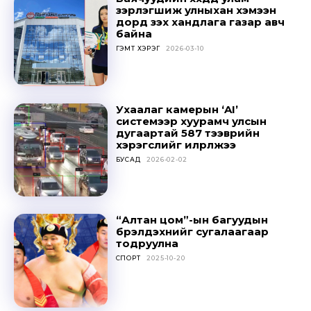
Don't miss
зэрлэгшиж улныхан хэмээн
out!
дорд үзэх хандлага газар авч
байна
ГЭМТ ХЭРЭГ
2026-03-10
Sing up for our newsletter
to stay in the loop.
SUBSCRIBE
Ухаалаг камерын ‘AI’
системээр хуурамч улсын
дугаартай 587 тээврийн
хэрэгслийг илрүүлжээ
БУСАД
2026-02-02
“Алтан цом”-ын багуудын
бүрэлдэхүүнийг сугалаагаар
тодруулна
СПОРТ
2025-10-20