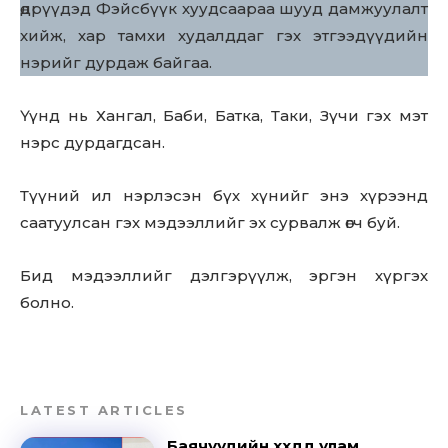
өдрүүдэд Фэйсбүүк хуудсаараа шууд дамжуулалт
хийж, хар тамхи худалддаг гэх этгээдүүдийн
нэрийг дурдаж байгаа.
Үүнд нь Хангал, Баби, Батка, Таки, Зүчи гэх мэт
нэрс дурдагдсан.
Түүний ил нэрлэсэн бүх хүнийг энэ хүрээнд
саатуулсан гэх мэдээллийг эх сурвалж өгч буй.
Бид мэдээллийг дэлгэрүүлж, эргэн хүргэх
болно.
LATEST ARTICLES
Баячуудийн хүүхдүүд улам