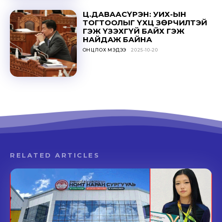
Ц.ДАВААСҮРЭН: УИХ-ЫН
ТОГТООЛЫГ ҮХЦ ЗӨРЧИЛТЭЙ
ГЭЖ ҮЗЭХГҮЙ БАЙХ ГЭЖ
НАЙДАЖ БАЙНА
ОНЦЛОХ МЭДЭЭ
2025-10-20
RELATED ARTICLES