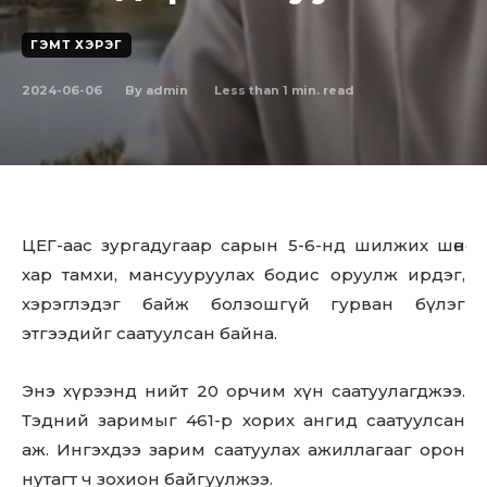
ГЭМТ ХЭРЭГ
2024-06-06
Less than 1
min. read
By
admin
ЦЕГ-аас зургадугаар сарын 5-6-нд шилжих шөнө
хар тамхи, мансууруулах бодис оруулж ирдэг,
хэрэглэдэг байж болзошгүй гурван бүлэг
этгээдийг саатуулсан байна.
Энэ хүрээнд нийт 20 орчим хүн саатуулагджээ.
Тэдний заримыг 461-р хорих ангид саатуулсан
аж. Ингэхдээ зарим саатуулах ажиллагааг орон
нутагт ч зохион байгуулжээ.