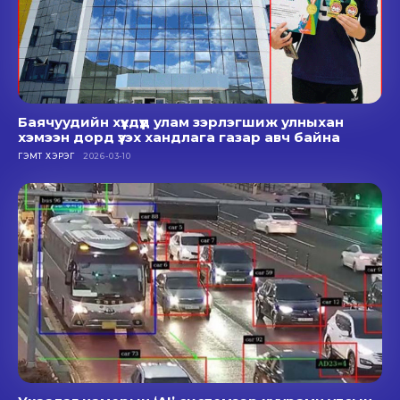
Баячуудийн хүүхдүүд улам зэрлэгшиж улныхан
хэмээн дорд үзэх хандлага газар авч байна
ГЭМТ ХЭРЭГ
2026-03-10