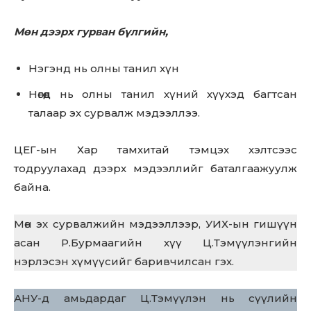
Мөн дээрх гурван бүлгийн,
Нэгэнд нь олны танил хүн
Нөгөөд нь олны танил хүний хүүхэд багтсан
талаар эх сурвалж мэдээллээ.
ЦЕГ-ын Хар тамхитай тэмцэх хэлтсээс
тодруулахад дээрх мэдээллийг баталгаажуулж
байна.
Мөн эх сурвалжийн мэдээллээр, УИХ-ын гишүүн
асан Р.Бурмаагийн хүү Ц.Тэмүүлэнгийн
нэрлэсэн хүмүүсийг баривчилсан гэх.
АНУ-д амьдардаг Ц.Тэмүүлэн нь сүүлийн