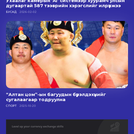
Ухаалаг камерын ‘AI’ системээр хуурамч улсын
дугаартай 587 тээврийн хэрэгслийг илрүүлжээ
БУСАД
2026-02-02
“Алтан цом”-ын багуудын бүрэлдэхүүнийг
сугалаагаар тодруулна
СПОРТ
2025-10-20