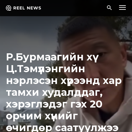
REEL NEWS
Р.Бурмаагийн хүү
Ц.Тэмүүлэнгийн
нэрлэсэн хүрээнд хар
тамхи худалддаг,
хэрэглэдэг гэх 20
орчим хүнийг
өчигдөр саатуулжээ