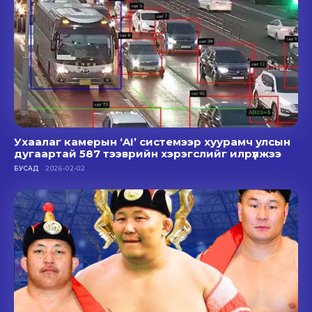
Ухаалаг камерын ‘AI’ системээр хуурамч улсын
дугаартай 587 тээврийн хэрэгслийг илрүүлжээ
БУСАД
2026-02-02