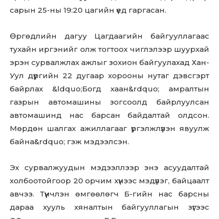
сарын 25-ны 19:20 цагийн үед гаргасан.
Өргөдлийн дагуу Цагдаагийн байгууллагаас
тухайн иргэнийг олж тогтоох чиглэлээр шуурхай
эрэн сурвалжлах ажлыг зохион байгуулахад Хан-
Уул дүүргийн 22 дугаар хорооны нутаг дэвсгэрт
байрлах &ldquo;Богд хаан&rdquo; амралтын
газрын автомашины зогсоолд байрлуулсан
автомашинд нас барсан байдалтай олдсон.
Мөрдөн шалгах ажиллагааг үргэлжлүүлэн явуулж
байна&rdquo; гэж мэдээлсэн.
Эх сурвалжуудын мэдээллээр энэ асуудалтай
холбоотойгоор 20 орчим хүнээс мэдүүлэг, байцаалт
авчээ. Түүнчлэн өмгөөлөгч Б-гийн нас барсны
дараа хууль хяналтын байгууллагын зүгээс