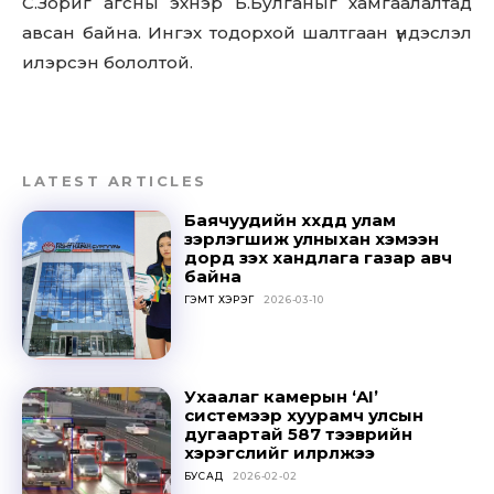
С.Зориг агсны эхнэр Б.Булганыг хамгаалалтад
авсан байна. Ингэх тодорхой шалтгаан үндэслэл
илэрсэн бололтой.
LATEST ARTICLES
Баячуудийн хүүхдүүд улам
зэрлэгшиж улныхан хэмээн
дорд үзэх хандлага газар авч
байна
ГЭМТ ХЭРЭГ
2026-03-10
Don't miss
out!
Ухаалаг камерын ‘AI’
системээр хуурамч улсын
дугаартай 587 тээврийн
Sing up for our newsletter
хэрэгслийг илрүүлжээ
to stay in the loop.
БУСАД
2026-02-02