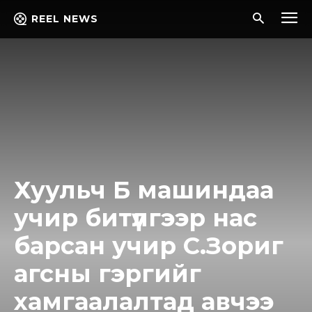
REEL NEWS
Хуульч Б машиндаа
учир битүүлгээр нас
барсан учир С.Зориг
агсны гэргийг
хамгаалалтад авчээ