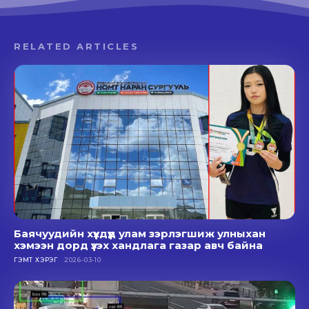
RELATED ARTICLES
Баячуудийн хүүхдүүд улам зэрлэгшиж улныхан
хэмээн дорд үзэх хандлага газар авч байна
ГЭМТ ХЭРЭГ
2026-03-10