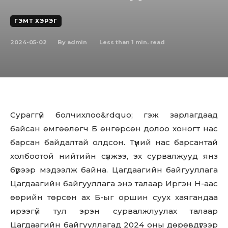
ГЭМТ ХЭРЭГ
2024-05-02
Less than 1
min. read
By
admin
Сураггүй болчихлоо&rdquo; гэж зарлагдаад
байсан өмгөөлөгч Б өнгөрсөн долоо хоногт нас
барсан байдалтай олдсон. Түүний нас барсантай
холбоотой нийтийн сүлжээ, эх сурвалжууд янз
бүрээр мэдээлж байна. Цагдаагийн байгууллага
Цагдаагийн байгууллага энэ талаар Иргэн Н-аас
өөрийн төрсөн ах Б-ыг оршин суух хаягандаа
ирээгүй тул эрэн сурвалжлуулах талаар
Цагдаагийн байгууллагад 2024 оны дөрөвдүгээр