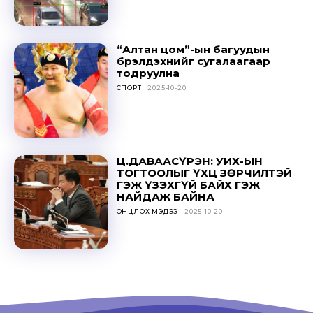
SUBSCRIBE
“Алтан цом”-ын багуудын
бүрэлдэхүүнийг сугалаагаар
тодруулна
СПОРТ
2025-10-20
Ц.ДАВААСҮРЭН: УИХ-ЫН
ТОГТООЛЫГ ҮХЦ ЗӨРЧИЛТЭЙ
ГЭЖ ҮЗЭХГҮЙ БАЙХ ГЭЖ
НАЙДАЖ БАЙНА
ОНЦЛОХ МЭДЭЭ
2025-10-20