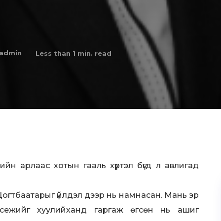
admin
Less than 1
min. read
ийн арлаас хотын гааль хүртэл бүгд л авлигад
Цогтбаатарыг үйлдэл дээр нь намнасан. Мань эр
сежийг хуулийханд гаргаж өгсөн нь ашиг