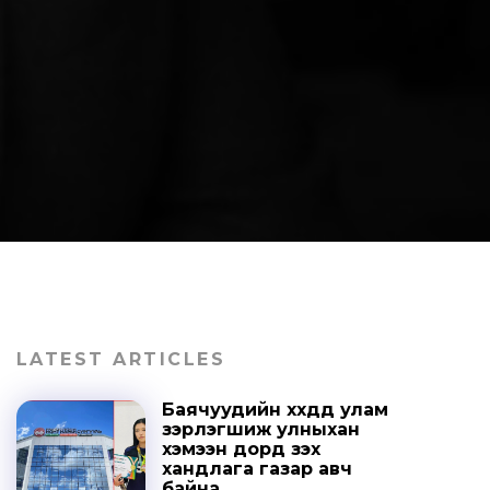
LATEST ARTICLES
Баячуудийн хүүхдүүд улам
зэрлэгшиж улныхан
хэмээн дорд үзэх
хандлага газар авч
байна