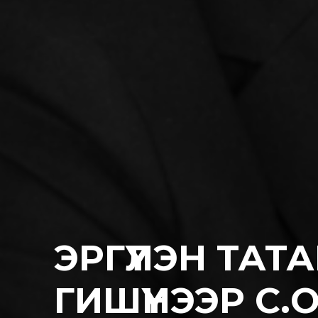
ЭРГҮҮЛЭН ТА
ГИШҮҮНЭЭР С