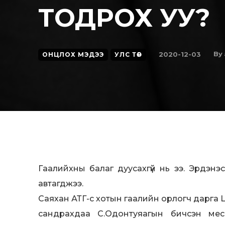
ТОДРОХ УУ?
By
2020-12-03
ОНЦЛОХ МЭДЭЭ
УЛС ТӨР
Гаалийхны балаг дуусахгүй нь ээ. Эрдэнэс
автагджээ.
Саяхан АТГ-с хотын гаалийн орлогч дарга 
сандрахдаа С.Одонтуяагын бичсэн мес