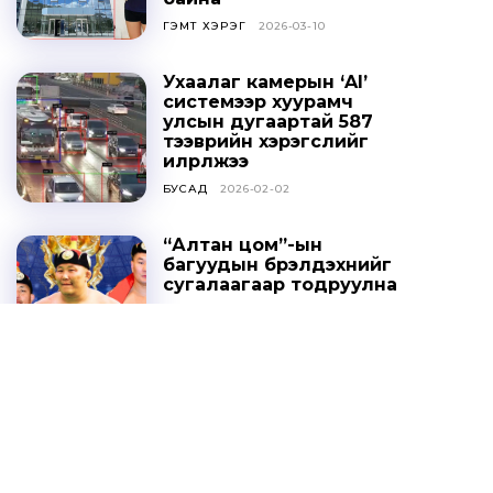
ГЭМТ ХЭРЭГ
2026-03-10
Ухаалаг камерын ‘AI’
системээр хуурамч
улсын дугаартай 587
тээврийн хэрэгслийг
илрүүлжээ
БУСАД
2026-02-02
“Алтан цом”-ын
багуудын бүрэлдэхүүнийг
сугалаагаар тодруулна
СПОРТ
2025-10-20
Ц.ДАВААСҮРЭН: УИХ-ЫН
ТОГТООЛЫГ ҮХЦ
ЗӨРЧИЛТЭЙ ГЭЖ
ҮЗЭХГҮЙ БАЙХ ГЭЖ
НАЙДАЖ БАЙНА