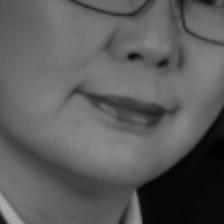
Don't miss out!
Sing up for our newsletter to stay in the loop
SUBSCRIB