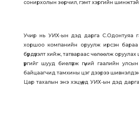
сонирхолын зөрчил, гэмт хэргийн шинжтэй
Учир нь УИХ-ын дэд дарга С.Одонтуяа 
хоршоо компанийн оруулж ирсэн бараа бү
бүрдүүлэлт хийж, татвараас чөлөөлж оруулах ш
үүргийг шууд биелүүлж гүний гаалийн улсы
байцаагчид тамхины цэг дээрээ шивнэлдэн
Цар тахалын энэ хэцүү үед УИХ-ын дэд дар
дарамтлан, татваргүй бараа оруулж ирж бай
Цадигаа алдсан С.Одонтуяа гишүүний энэ 
анхны гишүүн болох бизээ.