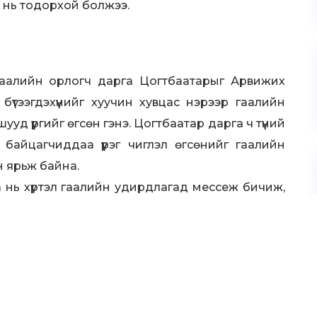
 нь тодорхой болжээ.
гаалийн орлогч дарга Цогтбаатарыг Арвижих
тээгдэхүүнийг хуучин хувцас нэрээр гаалийн
ууд үүргийг өгсөн гэнэ. Цогтбаатар дарга ч түүний
н байцагчиддаа үүрэг чиглэл өгсөнийг гаалийн
 ярьж байна.
га нь хүртэл гаалийн удирдлагад мессеж бичиж,
даг.
үйлдэл шинэ Үндсэн хуулиар эргүүлэн татагдах